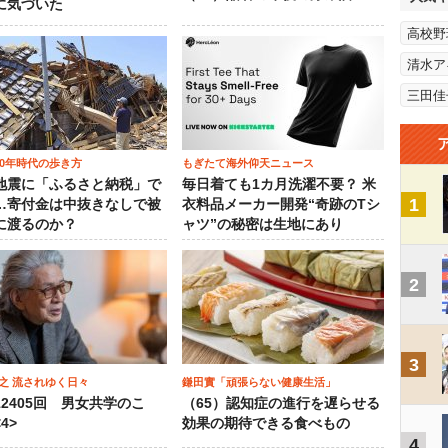
に気づいた
高校野
清水ア
三田佳
00年時代の歩き方
もぎたて海外仰天ニュース
地震に「ふるさと納税」で
毎日着ても1カ月洗濯不要？ 米
1
…寄付金は中抜きなしで被
衣料品メーカー開発“奇跡のTシ
に渡るのか？
ャツ”の秘密は生地にあり
2
3
之 流されゆく日々
鎌田實「頑張らない健康生活」
12405回 男女共学のこ
（65）認知症の進行を遅らせる
4>
効果の期待できる食べもの
4