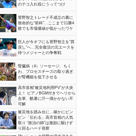
のテコ入れ役にうってつけ
菅野智之トレード不成立の裏に
致命的な“前科”…ここまで11勝4
敗でも市場価値が低かったワケ
巨人が今オフにも菅野智之を“買
戻し”へ…完全復活の元エースを
待つメジャーとの争奪戦
腎臓病（4）ソーセージ、ちく
わ、プロセスチーズの取り過ぎ
が腎機能を低下させる
高市首相“被災地利用PV”が大炎
上！ ピアノBGM付きでヘリから
合掌、酷暑に汗一滴かかない不
可解
被災地を踏み台に…確かにビン
ビン「伝わる」高市首相の人気
取り “政治の師”は激励に駆けず
り回るハード視察