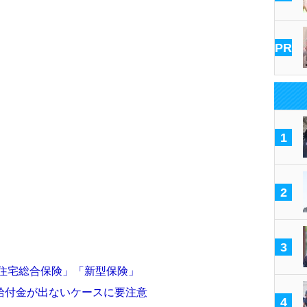
PR
1
2
3
「住宅総合保険」「新型保険」
給付金が出ないケースに要注意
4