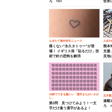
ろ <5>
世界
もぎたて海外仰天ニュース
人生1
痛くない“永久タトゥー”が登
熊本
場！ イギリス発「貼るだけ」技
支援
術で針の恐怖を解消
災地
10秒でできる脳トレ「漢字まちがいさが
五木寛
し」
連載
第3問 見つけてみよう！一文
ろ <
字だけ違う漢字があるよ！