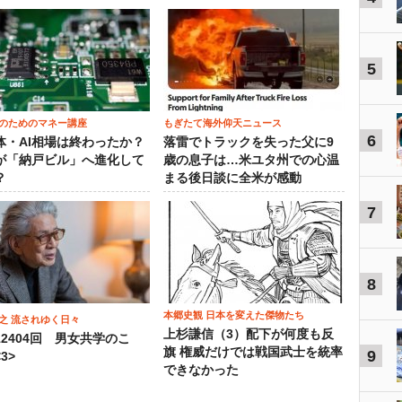
5
のためのマネー講座
もぎたて海外仰天ニュース
6
体・AI相場は終わったか？
落雷でトラックを失った父に9
が「納戸ビル」へ進化して
歳の息子は…米ユタ州での心温
？
まる後日談に全米が感動
7
8
本郷史観 日本を変えた傑物たち
之 流されゆく日々
上杉謙信（3）配下が何度も反
12404回 男女共学のこ
旗 権威だけでは戦国武士を統率
9
3>
できなかった