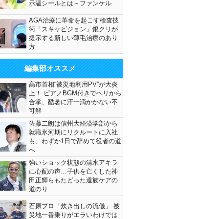
示温シールとは～ファンケル
AGA治療に革命を起こす検査技
術「スキャビジョン」銀クリが
提示する新しい薄毛治療のあり
方
編集部オススメ
高市首相“被災地利用PV”が大炎
上！ ピアノBGM付きでヘリから
合掌、酷暑に汗一滴かかない不
可解
佐藤二朗は信州大経済学部から
就職氷河期にリクルートに入社
も、わずか1日で辞めて役者の道
へ
強いショック状態の清水アキラ
に心配の声…子供を亡くした神
田正輝らもたどった遺族ケアの
道のり
石原プロ「炊き出しの流儀」 被
災地一番乗りがエラいわけでは