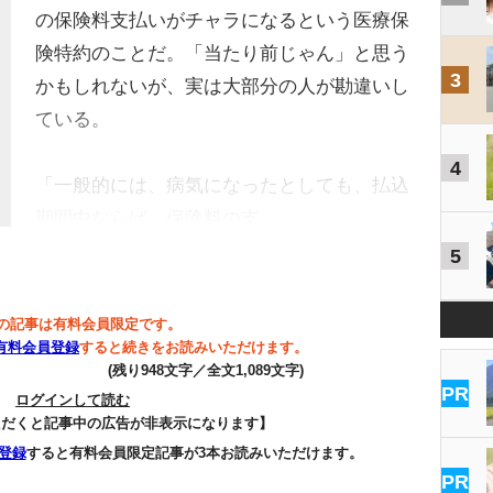
の保険料支払いがチャラになるという医療保
険特約のことだ。「当たり前じゃん」と思う
3
かもしれないが、実は大部分の人が勘違いし
ている。
4
「一般的には、病気になったとしても、払込
期間中ならば、保険料の支…
5
の記事は有料会員限定です。
有料会員登録
すると続きをお読みいただけます。
(残り948文字／全文1,089文字)
PR
ログインして読む
ただくと記事中の広告が非表示になります】
登録
すると有料会員限定記事が3本お読みいただけます。
PR