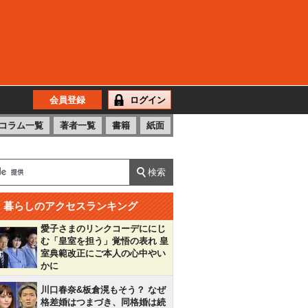
会員登録
ログイン
コラム一覧
著者一覧
書籍
紙面
暮らしのアクセスランキング
愛子さまのリンクコーデににじ
む「皇室を担う」覚悟の表れ 皇
室典範改正にご本人の心中やい
かに
川口春奈&板倉滉もそう？ なぜ
格差婚はつまづき、同格婚は続