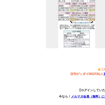
こ
日刊ゲンダイDIGITALに
【ログインしてい
今なら！
メルマガ会員（無料）に