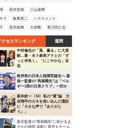
球
高市首相
三山凌輝
キラ
板東英二
ハラスメント
子
高市政権
大岩剛
黄川田仁志
アクセスランキング
週間
中村倫也が「風、薫る」に大貢
献…妻・水卜麻美アナとの「ず
っと仲良く」「にこやかな」近
況
欧州初の日本人指揮官誕生へ 森
保一監督の“再就職先”は「ベル
ギー1部の日系クラブ」一択か
萩本欽一〈34〉私の“運”論 大
谷翔平のカネを使い込んだ通訳
に「小さな声で『ありがと
う』」
新庄監督の“再就職先”に挙がるま
さかの球団 采配に賛否もチーム