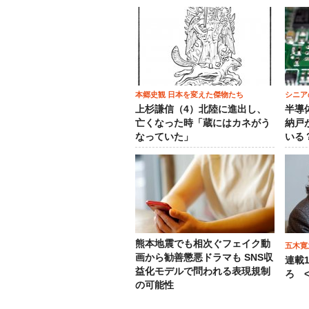
本郷史観 日本を変えた傑物たち
シニア
上杉謙信（4）北陸に進出し、
半導
亡くなった時「蔵にはカネがう
納戸
なっていた」
いる
熊本地震でも相次ぐフェイク動
五木寛
画から勧善懲悪ドラマも SNS収
連載
益化モデルで問われる表現規制
ろ <
の可能性