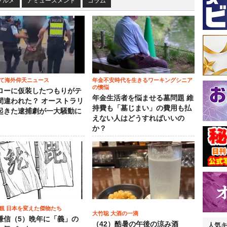
グルメ
アミューズメント
コラム
て海外仰天ニュース
年金不安時代を生きるワーキングシニア
の懊悩
ローに仮装したつもりがテ
年金生活者を悩ませる墓問題 維
間違われた？ オーストラリ
持費も「墓じまい」の費用も払
起きた逮捕劇が一大騒動に
えない人はどうすればいいの
か？
観 日本を変えた傑物たち
大竹聡 大酒の一滴
謙信（5）晩年に「義」の
（42）酷暑の午後の涼み酒
人気