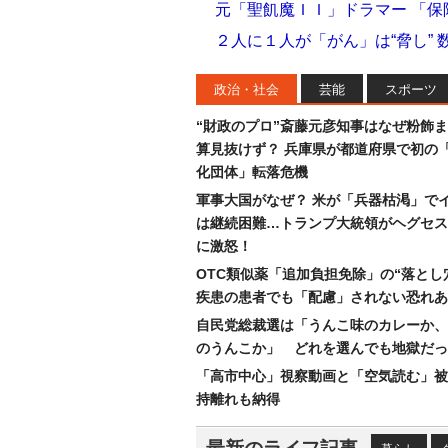
元「聖飢魔ＩＩ」ドラマー 「
２人に１人が「がん」は“脅し”
政治・社会
芸能
スポーツ
“財政のプロ”斎藤元彦知事はなぜ粉飾
算見抜けず？ 兵庫県が都道府県で初の
化団体」転落危機
軍事大国がなぜ？ 米が「兵器枯渇」で
は継続困難…トランプ大統領がヘグセス
に激怒！
OTC類似薬「追加負担免除」の“落とし
疾患の患者でも「配慮」されない恐れあ
自民党総裁選は「うんこ味のカレーか、
のうんこか」 どれを選んでも地獄だっ
「高市中心」視察動画と「空気読む」被
持離れも納得