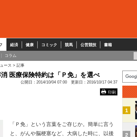
フ
経済
健康
コミック
競馬
公営競技
書籍
コラム
ュース
記事
解消 医療保険特約は「Ｐ免」を選べ
公開日：
2014/10/04 07:00
更新日：
2016/10/17 04:37
印刷
1
「Ｐ免」という言葉をご存じか。簡単に言う
と、がんや脳梗塞など、大病した時に、以後
2