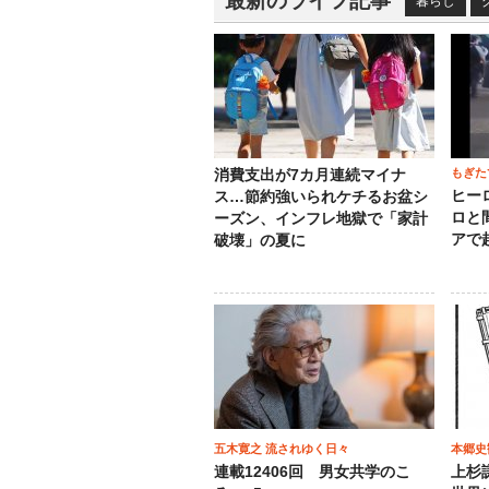
最新のライフ記事
暮らし
もぎた
消費支出が7カ月連続マイナ
ヒー
ス…節約強いられケチるお盆シ
ロと
ーズン、インフレ地獄で「家計
アで
破壊」の夏に
五木寛之 流されゆく日々
本郷史
連載12406回 男女共学のこ
上杉