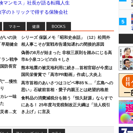
保険マンモス」社長が語る転職人生
 数字のトリックで得する保険会社
5
マネー
健康
BOOKS
まがいの決
シリーズ 保阪メモ「昭和史余話」（12）松岡外
「早期健全
相人事こそが宣戦布告通知遅れの間接的原因
偽善の8月が始まった 非核三原則を踏みにじる高
イラン戦争
市&小泉コンビの白々しさ
国防長官
熊本地震の被災地利用に続き…首相官邸が今度は
国民栄誉賞で「高市PR動画」作成し大炎上
穴”…慢性
高市首相のあいさつはコピペ率85％…「広島への
り
思い」石破前首相・愛子内親王とは絶望的格差
カレー味
食料品の消費減税分を賄う「恒久財源」ならすで
た
にある！ 25年度与党税制改正大綱は「法人税引
災者…支
き上げ」に言及