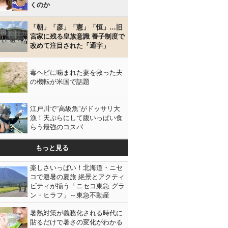
くのか
「朝」「彦」「憲」「恒」…旧
宮家に残る皇族意識 養子制度で
改めて注目された「通字」
毒ヘビに噛まれた妻を救った夫
の機転が米国で話題
江戸川で“高級魚”がドッサリ大
漁！天ぷらにして腹いっぱい食
らう最強のコスパ
もっと見る
楽しさいっぱい！北海道・ニセ
コで避暑の夏旅 絶景とアクティ
ビティが揃う「ニセコ東急 グラ
ン・ヒラフ」～東急不動産
暑熱対策が義務化される時代に
貼るだけで暑さの変化がわかる