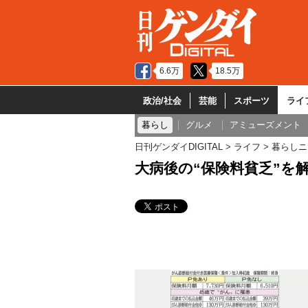
6.6万
18.5万
政治/社会
芸能
スポーツ
ライ
暮らし
グルメ
アミューズメント
日刊ゲンダイDIGITAL
ライフ
暮らしニ
大病後の“保険料貧乏”を