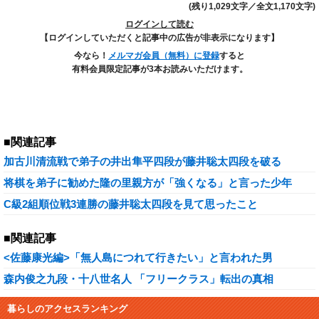
(残り1,029文字／全文1,170文字)
ログインして読む
【ログインしていただくと記事中の広告が非表示になります】
今なら！
メルマガ会員（無料）に登録
すると
有料会員限定記事が3本お読みいただけます。
■関連記事
加古川清流戦で弟子の井出隼平四段が藤井聡太四段を破る
将棋を弟子に勧めた隆の里親方が「強くなる」と言った少年
C級2組順位戦3連勝の藤井聡太四段を見て思ったこと
■関連記事
<佐藤康光編>「無人島につれて行きたい」と言われた男
森内俊之九段・十八世名人 「フリークラス」転出の真相
暮らしのアクセスランキング