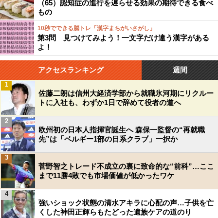
（65）認知症の進行を遅らせる効果の期待できる食べ
もの
10秒でできる脳トレ「漢字まちがいさがし」
第3問 見つけてみよう！一文字だけ違う漢字がある
よ！
アクセスランキング
週間
1
佐藤二朗は信州大経済学部から就職氷河期にリクルー
トに入社も、わずか1日で辞めて役者の道へ
2
欧州初の日本人指揮官誕生へ 森保一監督の“再就職
先”は「ベルギー1部の日系クラブ」一択か
3
菅野智之トレード不成立の裏に致命的な“前科”…ここ
まで11勝4敗でも市場価値が低かったワケ
4
強いショック状態の清水アキラに心配の声…子供を亡
くした神田正輝らもたどった遺族ケアの道のり