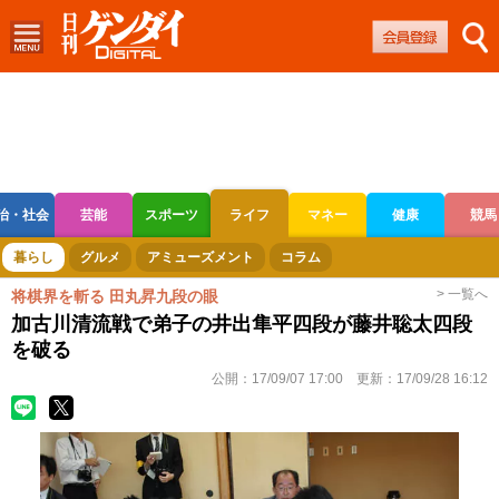
治・社会
芸能
スポーツ
ライフ
マネー
健康
競馬
ボートレース
競輪
オートレース
暮らし
グルメ
アミューズメント
コラム
> 一覧へ
将棋界を斬る 田丸昇九段の眼
加古川清流戦で弟子の井出隼平四段が藤井聡太四段
を破る
公開：
17/09/07 17:00
更新：
17/09/28 16:12