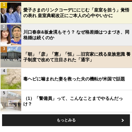
1
愛子さまのリンクコーデににじむ「皇室を担う」覚悟
の表れ 皇室典範改正にご本人の心中やいかに
2
川口春奈&板倉滉もそう？ なぜ格差婚はつまづき、同
格婚は続くのか
3
「朝」「彦」「憲」「恒」…旧宮家に残る皇族意識 養
子制度で改めて注目された「通字」
4
毒ヘビに噛まれた妻を救った夫の機転が米国で話題
5
（1）「警備員」って、こんなことまでやるんだっ
け？
もっとみる