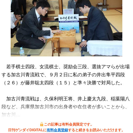
若手棋士四段、女流棋士、奨励会三段、選抜アマらが出場
する加古川青流戦で、９月２日に私の弟子の井出隼平四段
（２６）が藤井聡太四段（１５）と準々決勝で対局した。
加古川青流戦は、久保利明王将、井上慶太九段、稲葉陽八
段など、兵庫県加古川市の出身者や在住者が多いことから、
加古川…
この記事は有料会員限定です。
日刊ゲンダイDIGITALに
有料会員登録
すると続きをお読みいただけます。