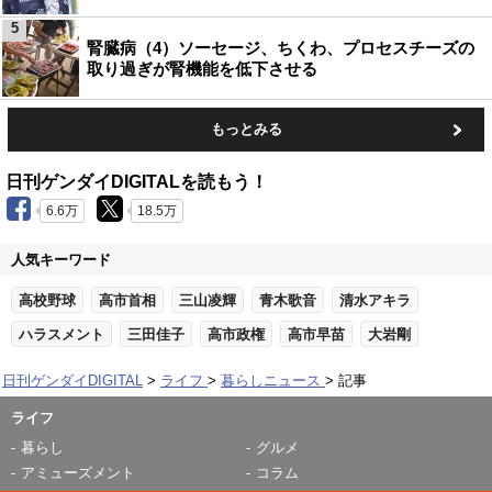
5
腎臓病（4）ソーセージ、ちくわ、プロセスチーズの
取り過ぎが腎機能を低下させる
もっとみる
日刊ゲンダイDIGITALを読もう！
6.6万
18.5万
人気キーワード
高校野球
高市首相
三山凌輝
青木歌音
清水アキラ
ハラスメント
三田佳子
高市政権
高市早苗
大岩剛
日刊ゲンダイDIGITAL
ライフ
暮らしニュース
記事
ライフ
暮らし
グルメ
アミューズメント
コラム