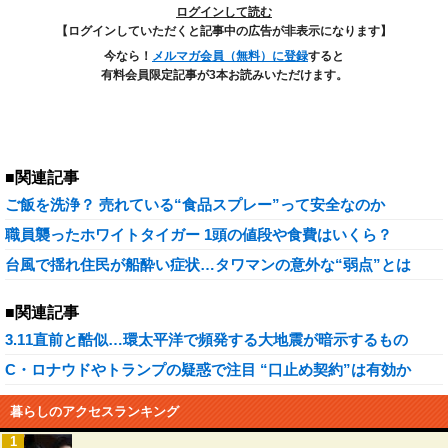
ログインして読む
【ログインしていただくと記事中の広告が非表示になります】
今なら！
メルマガ会員（無料）に登録
すると
有料会員限定記事が3本お読みいただけます。
■関連記事
ご飯を洗浄？ 売れている“食品スプレー”って安全なのか
職員襲ったホワイトタイガー 1頭の値段や食費はいくら？
台風で揺れ住民が船酔い症状…タワマンの意外な“弱点”とは
■関連記事
3.11直前と酷似…環太平洋で頻発する大地震が暗示するもの
C・ロナウドやトランプの疑惑で注目 “口止め契約”は有効か
暮らしのアクセスランキング
1