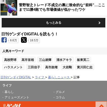
5
菅野智之トレード不成立の裏に致命的な“前科”…ここ
まで11勝4敗でも市場価値が低かったワケ
もっとみる
日刊ゲンダイDIGITALを読もう！
6.6万
18.5万
人気キーワード
高校野球
高市首相
三山凌輝
清水アキラ
板東英二
ハラスメント
三田佳子
高市政権
大岩剛
黄川田仁志
日刊ゲンダイDIGITAL
ライフ
暮らしニュース
記事
ライフ
暮らし
グルメ
アミューズメント
コラム