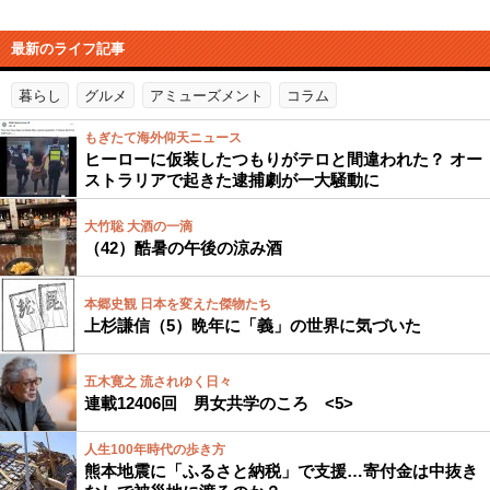
最新のライフ記事
暮らし
グルメ
アミューズメント
コラム
もぎたて海外仰天ニュース
ヒーローに仮装したつもりがテロと間違われた？ オー
ストラリアで起きた逮捕劇が一大騒動に
大竹聡 大酒の一滴
（42）酷暑の午後の涼み酒
本郷史観 日本を変えた傑物たち
上杉謙信（5）晩年に「義」の世界に気づいた
五木寛之 流されゆく日々
連載12406回 男女共学のころ <5>
人生100年時代の歩き方
熊本地震に「ふるさと納税」で支援…寄付金は中抜き