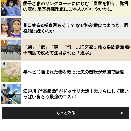
愛子さまのリンクコーデににじむ「皇室を担う」覚悟
の表れ 皇室典範改正にご本人の心中やいかに
2
川口春奈&板倉滉もそう？ なぜ格差婚はつまづき、同
格婚は続くのか
3
「朝」「彦」「憲」「恒」…旧宮家に残る皇族意識 養
子制度で改めて注目された「通字」
4
毒ヘビに噛まれた妻を救った夫の機転が米国で話題
5
江戸川で“高級魚”がドッサリ大漁！天ぷらにして腹い
っぱい食らう最強のコスパ
もっとみる