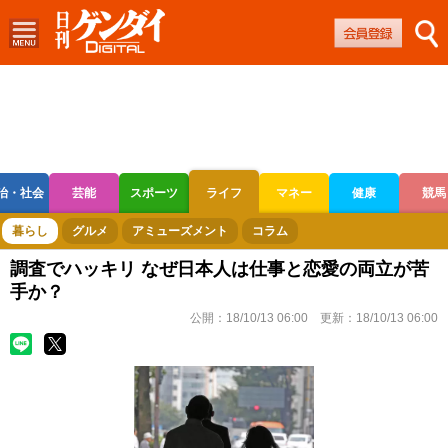
治・社会
芸能
スポーツ
ライフ
マネー
健康
競馬
ボートレース
競輪
オートレース
暮らし
グルメ
アミューズメント
コラム
調査でハッキリ なぜ日本人は仕事と恋愛の両立が苦
手か？
公開：
18/10/13 06:00
更新：
18/10/13 06:00