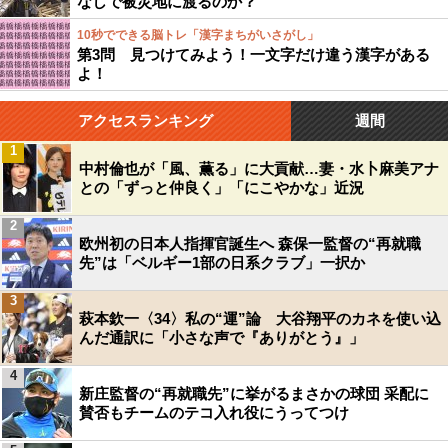
なしで被災地に渡るのか？
10秒でできる脳トレ「漢字まちがいさがし」
第3問 見つけてみよう！一文字だけ違う漢字がある
よ！
アクセスランキング
週間
1
中村倫也が「風、薫る」に大貢献…妻・水卜麻美アナ
との「ずっと仲良く」「にこやかな」近況
2
欧州初の日本人指揮官誕生へ 森保一監督の“再就職
先”は「ベルギー1部の日系クラブ」一択か
3
萩本欽一〈34〉私の“運”論 大谷翔平のカネを使い込
んだ通訳に「小さな声で『ありがとう』」
4
新庄監督の“再就職先”に挙がるまさかの球団 采配に
賛否もチームのテコ入れ役にうってつけ