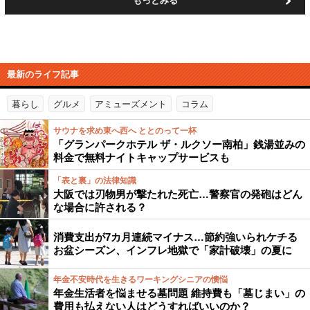
もっとみる
最新のライフ記事
暮らし
グルメ
アミューズメント
コラム
サウナを求め東へ西へ ととのって一杯
「グランパークホテル ザ・ルクソー南柏」銭湯並みの
料金で無料ナイトキャップサービスも
「表と裏」の法律知識
大阪では刃物男が撃たれた死亡…警察官の発砲はどん
な場合に許される？
消費支出が7カ月連続マイナス…節約強いられケチる
お盆シーズン、インフレ地獄で「家計破壊」の夏に
年金不安時代を生きるワーキングシニアの懊悩
年金生活者を悩ませる墓問題 維持費も「墓じまい」の
費用も払えない人はどうすればいいのか？