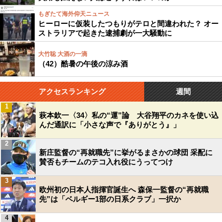
もぎたて海外仰天ニュース
ヒーローに仮装したつもりがテロと間違われた？ オー
ストラリアで起きた逮捕劇が一大騒動に
大竹聡 大酒の一滴
（42）酷暑の午後の涼み酒
アクセスランキング
週間
1
萩本欽一〈34〉私の“運”論 大谷翔平のカネを使い込
んだ通訳に「小さな声で『ありがとう』」
2
新庄監督の“再就職先”に挙がるまさかの球団 采配に
賛否もチームのテコ入れ役にうってつけ
3
欧州初の日本人指揮官誕生へ 森保一監督の“再就職
先”は「ベルギー1部の日系クラブ」一択か
4