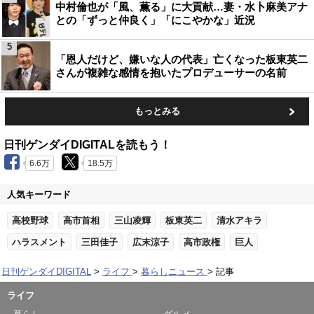
中村倫也が「風、薫る」に大貢献…妻・水卜麻美アナ
との「ずっと仲良く」「にこやかな」近況
5
「恩人だけど、嫌いな人の代表」亡くなった板東英二
さんが複雑な感情を抱いたプロデューサーの名前
もっとみる
日刊ゲンダイDIGITALを読もう！
6.6万
18.5万
人気キーワード
高校野球
高市首相
三山凌輝
板東英二
清水アキラ
ハラスメント
三田佳子
広末涼子
高市政権
巨人
日刊ゲンダイDIGITAL
ライフ
暮らしニュース
記事
ライフ