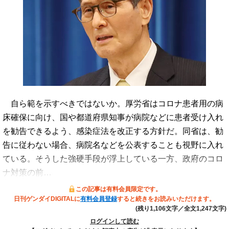
自ら範を示すべきではないか。厚労省はコロナ患者用の病
床確保に向け、国や都道府県知事が病院などに患者受け入れ
を勧告できるよう、感染症法を改正する方針だ。同省は、勧
告に従わない場合、病院名などを公表することも視野に入れ
ている。そうした強硬手段が浮上している一方、政府のコロ
ナ対策の前…
この記事は有料会員限定です。
日刊ゲンダイDIGITALに
有料会員登録
すると続きをお読みいただけます。
(残り1,106文字／全文1,247文字)
ログインして読む