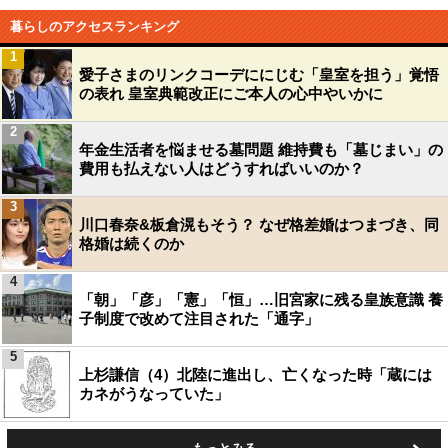
暮らしのアクセスランキング
1
愛子さまのリンクコーデににじむ「皇室を担う」覚悟
の表れ 皇室典範改正にご本人の心中やいかに
2
年金生活者を悩ませる墓問題 維持費も「墓じまい」の
費用も払えない人はどうすればいいのか？
3
川口春奈&板倉滉もそう？ なぜ格差婚はつまづき、同
格婚は続くのか
4
「朝」「彦」「憲」「恒」…旧宮家に残る皇族意識 養
子制度で改めて注目された「通字」
5
上杉謙信（4）北陸に進出し、亡くなった時「蔵には
カネがうなっていた」