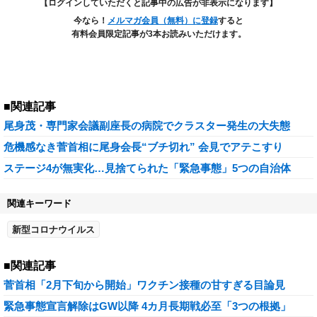
【ログインしていただくと記事中の広告が非表示になります】
今なら！
メルマガ会員（無料）に登録
すると
有料会員限定記事が3本お読みいただけます。
■関連記事
尾身茂・専門家会議副座長の病院でクラスター発生の大失態
危機感なき菅首相に尾身会長“ブチ切れ” 会見でアテこすり
ステージ4が無実化…見捨てられた「緊急事態」5つの自治体
関連キーワード
新型コロナウイルス
■関連記事
菅首相「2月下旬から開始」ワクチン接種の甘すぎる目論見
緊急事態宣言解除はGW以降 4カ月長期戦必至「3つの根拠」