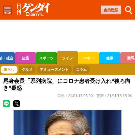
治・社会
芸能
スポーツ
ライフ
マネー
健康
競馬
ボートレース
競輪
オートレース
暮らし
グルメ
アミューズメント
コラム
尾身会長「系列病院」にコロナ患者受け入れ“後ろ向
き”疑惑
公開：
21/01/17 06:00
更新：
21/01/18 15:04