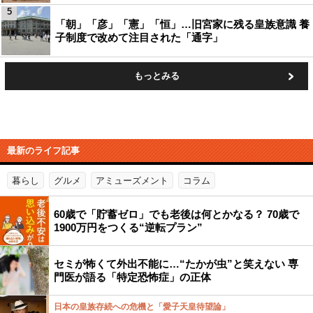
5
「朝」「彦」「憲」「恒」…旧宮家に残る皇族意識 養
子制度で改めて注目された「通字」
もっとみる
最新のライフ記事
暮らし
グルメ
アミューズメント
コラム
60歳で「貯蓄ゼロ」でも老後は何とかなる？ 70歳で
1900万円をつくる“逆転プラン”
セミが怖くて外出不能に…“たかが虫”と笑えない 専
門医が語る「特定恐怖症」の正体
日本の皇族存続への危機と「愛子天皇待望論」