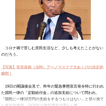
コロナ禍で苦しむ庶民生活など、少しも考えたことがない
のだろう。
【写真】安倍首相（当時）アベノマスクで大あくびの決定的
瞬間！
19日の閣議後会見で、昨年の緊急事態宣言発令時に行われ
た国民一律の「定額給付金」の追加支給について問われ、
「国民に一律10万円の支給をするつもりはない」と切り捨て
た麻生財務相。1979年の衆院選初当選から数…