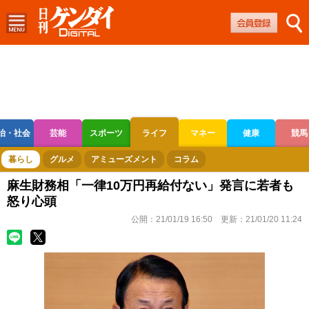
治・社会
芸能
スポーツ
ライフ
マネー
健康
競馬
ボートレース
競輪
オートレース
暮らし
グルメ
アミューズメント
コラム
麻生財務相「一律10万円再給付ない」発言に若者も
怒り心頭
公開：
21/01/19 16:50
更新：
21/01/20 11:24