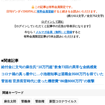
この記事は有料会員限定です。
日刊ゲンダイDIGITALに
有料会員登録
すると続きをお読みいただけます。
(残り611文字／全文752文字)
ログインして読む
【ログインしていただくと記事中の広告が非表示になります】
今なら！
メルマガ会員（無料）に登録
すると
有料会員限定記事が3本お読みいただけます。
■関連記事
給付金に文句の麻生氏“10万円超”飲食73回の異常な金銭感覚
コロナ禍の真っ最中に…小池都知事は退職金3500万円を得ていた
菅首相 官房長官時代に使った機密費“86億8000万円”の衝撃
関連キーワード
麻生太郎
菅義偉
菅政権
新型コロナウイルス