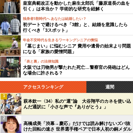
皇室典範改正を動かした麻生太郎氏「藤原道長の血を
引く」は本当か？ 学術的な研究を紐解く
独身者5割時代へ あなたは結婚したい？
初デートで避けるべき「3館」と、結婚を意識したら
行くべき「3スポット」
年金不安時代を生きるワーキングシニアの懊悩
「墓じまい」に悩むシニア 費用や遺骨の始末より問題
になる「家族の愛憎問題」
「表と裏」の法律知識
大阪では刃物男が撃たれた死亡…警察官の発砲はどん
な場合に許される？
アクセスランキング
週間
1
萩本欽一〈34〉私の“運”論 大谷翔平のカネを使い込
んだ通訳に「小さな声で『ありがとう』」
2
高橋成美「渋幕→慶応」だけでは読み解けないズバ抜
けた回転の速さ 世界選手権ペアで日本人初の銅メダル