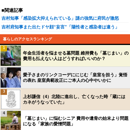
■関連記事
吉村知事「感染拡大抑えられている」謎の強気に府民が激怒
吉村府知事また出たドヤ顔“妄言”「陽性者と感染者は違う」
暮らしのアクセスランキング
1
年金生活者を悩ませる墓問題 維持費も「墓じまい」の
費用も払えない人はどうすればいいのか？
2
愛子さまのリンクコーデににじむ「皇室を担う」覚悟
の表れ 皇室典範改正にご本人の心中やいかに
3
上杉謙信（4）北陸に進出し、亡くなった時「蔵には
カネがうなっていた」
4
「墓じまい」に悩むシニア 費用や遺骨の始末より問題
になる「家族の愛憎問題」