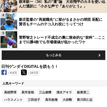
萩本欽一〈34〉私の“運”論 大谷翔平のカネを使い込
んだ通訳に「小さな声で『ありがとう』」
4
新庄監督の“再就職先”に挙がるまさかの球団 采配に
賛否もチームのテコ入れ役にうってつけ
5
菅野智之トレード不成立の裏に致命的な“前科”…ここ
まで11勝4敗でも市場価値が低かったワケ
もっとみる
日刊ゲンダイDIGITALを読もう！
6.6万
18.5万
人気キーワード
高校野球
高市首相
三山凌輝
清水アキラ
板東英二
ハラスメント
三田佳子
高市政権
大岩剛
黄川田仁志