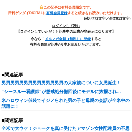
この記事は有料会員限定です。
日刊ゲンダイDIGITALに
有料会員登録
すると続きをお読みいただけます。
(残り772文字／全文913文字)
ログインして読む
【ログインしていただくと記事中の広告が非表示になります】
今なら！
メルマガ会員（無料）に登録
すると
有料会員限定記事が3本お読みいただけます。
■関連記事
男男男男男男男男男男男男男男の大家族についに女児誕生！
“シースルー看護師”が懲戒処分撤回後にモデルに抜擢され…
米ハロウィン仮装でイジメられた男の子と母親の会話が全米中の
話題に！
■関連記事
全米で大ウケ！ジョークを真に受けたアマゾン女性配達員の不思