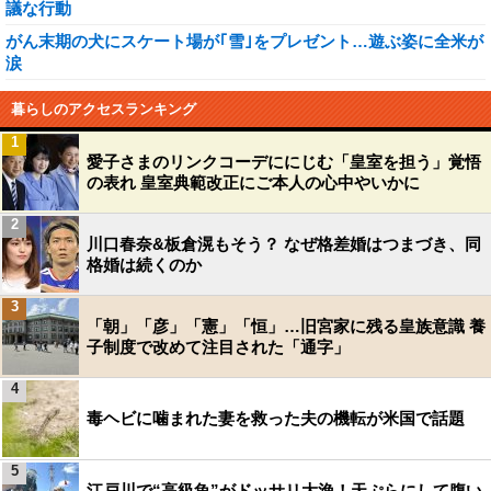
議な行動
がん末期の犬にスケート場が｢雪｣をプレゼント…遊ぶ姿に全米が
涙
暮らしのアクセスランキング
1
愛子さまのリンクコーデににじむ「皇室を担う」覚悟
の表れ 皇室典範改正にご本人の心中やいかに
2
川口春奈&板倉滉もそう？ なぜ格差婚はつまづき、同
格婚は続くのか
3
「朝」「彦」「憲」「恒」…旧宮家に残る皇族意識 養
子制度で改めて注目された「通字」
4
毒ヘビに噛まれた妻を救った夫の機転が米国で話題
5
江戸川で“高級魚”がドッサリ大漁！天ぷらにして腹い