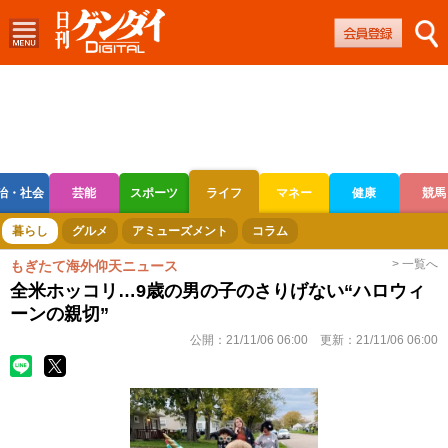
治・社会
芸能
スポーツ
ライフ
マネー
健康
競馬
ボートレース
競輪
オートレース
暮らし
グルメ
アミューズメント
コラム
> 一覧へ
もぎたて海外仰天ニュース
全米ホッコリ…9歳の男の子のさりげない“ハロウィ
ーンの親切”
公開：
21/11/06 06:00
更新：
21/11/06 06:00