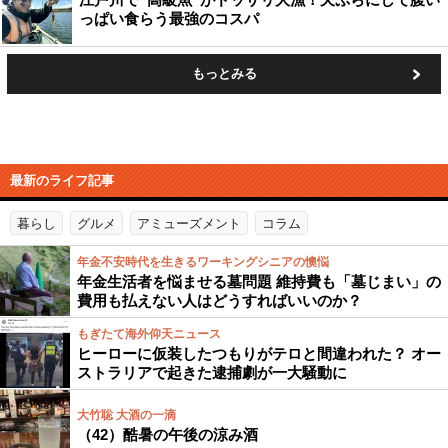
っぱい食らう最強のコスパ
もっとみる
最新のライフ記事
暮らし
グルメ
アミューズメント
コラム
年金不安時代を生きるワーキングシニアの懊悩
年金生活者を悩ませる墓問題 維持費も「墓じまい」の
費用も払えない人はどうすればいいのか？
もぎたて海外仰天ニュース
ヒーローに仮装したつもりがテロと間違われた？ オー
ストラリアで起きた逮捕劇が一大騒動に
大竹聡 大酒の一滴
（42）酷暑の午後の涼み酒