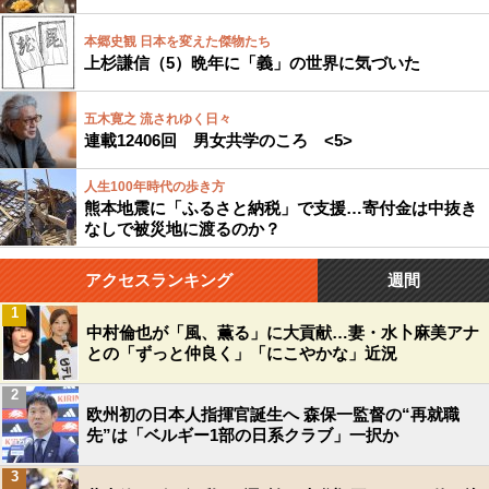
本郷史観 日本を変えた傑物たち
上杉謙信（5）晩年に「義」の世界に気づいた
五木寛之 流されゆく日々
連載12406回 男女共学のころ <5>
人生100年時代の歩き方
熊本地震に「ふるさと納税」で支援…寄付金は中抜き
なしで被災地に渡るのか？
アクセスランキング
週間
1
中村倫也が「風、薫る」に大貢献…妻・水卜麻美アナ
との「ずっと仲良く」「にこやかな」近況
2
欧州初の日本人指揮官誕生へ 森保一監督の“再就職
先”は「ベルギー1部の日系クラブ」一択か
3