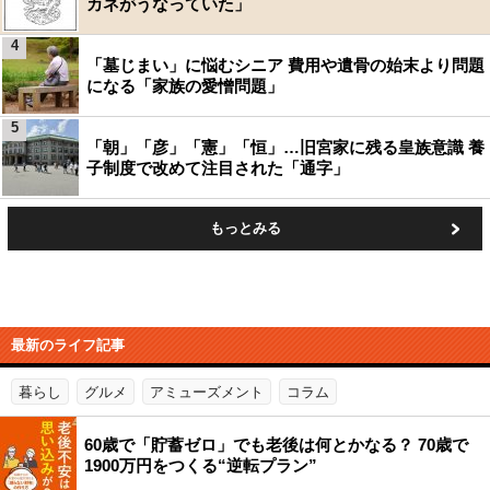
カネがうなっていた」
4
「墓じまい」に悩むシニア 費用や遺骨の始末より問題
になる「家族の愛憎問題」
5
「朝」「彦」「憲」「恒」…旧宮家に残る皇族意識 養
子制度で改めて注目された「通字」
もっとみる
最新のライフ記事
暮らし
グルメ
アミューズメント
コラム
60歳で「貯蓄ゼロ」でも老後は何とかなる？ 70歳で
1900万円をつくる“逆転プラン”