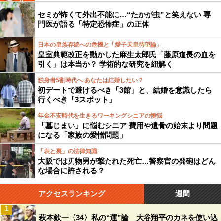
セミが怖くて外出不能に…“たかが虫”と笑えない 専
門医が語る「特定恐怖症」の正体
日本の皇族存続への危機と「愛子天皇待望論」
皇室典範改正を動かした麻生太郎氏「藤原道長の血を
引く」は本当か？ 学術的な研究を紐解く
独身者5割時代へ あなたは結婚したい？
初デートで避けるべき「3館」と、結婚を意識したら
行くべき「3スポット」
年金不安時代を生きるワーキングシニアの懊悩
「墓じまい」に悩むシニア 費用や遺骨の始末より問題
になる「家族の愛憎問題」
「表と裏」の法律知識
大阪では刃物男が撃たれた死亡…警察官の発砲はどん
な場合に許される？
アクセスランキング
週間
1
萩本欽一〈34〉私の“運”論 大谷翔平のカネを使い込