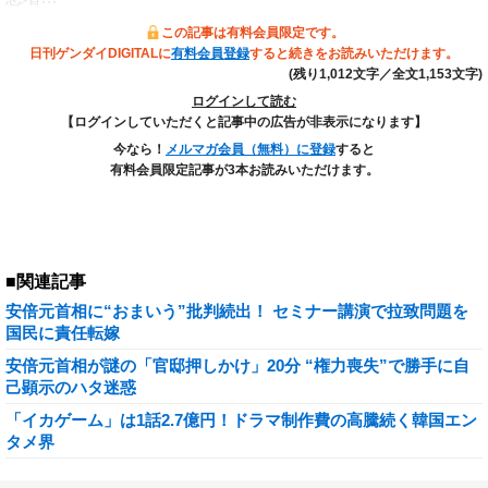
この記事は有料会員限定です。
日刊ゲンダイDIGITALに
有料会員登録
すると続きをお読みいただけます。
(残り1,012文字／全文1,153文字)
ログインして読む
【ログインしていただくと記事中の広告が非表示になります】
今なら！
メルマガ会員（無料）に登録
すると
有料会員限定記事が3本お読みいただけます。
■関連記事
安倍元首相に“おまいう”批判続出！ セミナー講演で拉致問題を
国民に責任転嫁
安倍元首相が謎の「官邸押しかけ」20分 “権力喪失”で勝手に自
己顕示のハタ迷惑
「イカゲーム」は1話2.7億円！ドラマ制作費の高騰続く韓国エン
タメ界