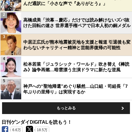
んだ通訳に「小さな声で『ありがとう』」
2
高橋成美「渋幕→慶応」だけでは読み解けないズバ抜
けた回転の速さ 世界選手権ペアで日本人初の銅メダル
3
中居正広氏が熊本地震被災地を支援と報道 引退後も変
わらないチャリティー精神と芸能界復帰の可能性
4
松本若菜「ジュラシック・ワールド」吹き替え《棒読
み》論争再燃…暗雲漂う主演ドラマに新たな逆風
5
神戸への“聖地帰還”めぐり騒然…山口組・司組長「7
年ぶりの里帰り」は実現するか
もっとみる
日刊ゲンダイDIGITALを読もう！
6.6万
18.5万