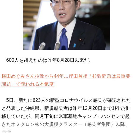
600人を超えたのは昨年8月28日以来だ。
横田めぐみさん拉致から44年…岸田首相「拉致問題は最重要
課題」で問われる本気度
5日、新たに623人の新型コロナウイルス感染が確認された
と発表した沖縄県。新規感染者は昨年12月20日まで1桁で推
移していたが、同月下旬に米軍基地キャンプ・ハンセンで起
きたオミクロン株の大規模クラスター（感染者集団）以降、
急増…