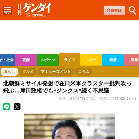
治・社会
芸能
スポーツ
ライフ
マネー
健康
競馬
ボートレース
競輪
オートレース
暮らし
グルメ
アミューズメント
コラム
北朝鮮ミサイル発射で在日米軍クラスター批判吹っ
飛ぶ…岸田政権でも“ジンクス”続く不思議
公開：
22/01/05 17:55
更新：
22/01/05 17:55