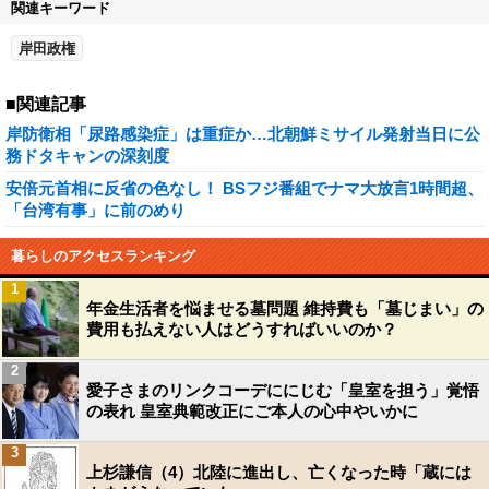
関連キーワード
岸田政権
■関連記事
岸防衛相「尿路感染症」は重症か…北朝鮮ミサイル発射当日に公
務ドタキャンの深刻度
安倍元首相に反省の色なし！ BSフジ番組でナマ大放言1時間超、
「台湾有事」に前のめり
暮らしのアクセスランキング
1
年金生活者を悩ませる墓問題 維持費も「墓じまい」の
費用も払えない人はどうすればいいのか？
2
愛子さまのリンクコーデににじむ「皇室を担う」覚悟
の表れ 皇室典範改正にご本人の心中やいかに
3
上杉謙信（4）北陸に進出し、亡くなった時「蔵には