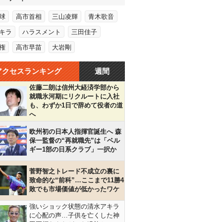
球
高市首相
三山凌輝
青木歌音
キラ
ハラスメント
三田佳子
権
高市早苗
大岩剛
アクセスランキング
週間
佐藤二朗は信州大経済学部から
就職氷河期にリクルートに入社
も、わずか1日で辞めて役者の道
へ
欧州初の日本人指揮官誕生へ 森
保一監督の“再就職先”は「ベル
ギー1部の日系クラブ」一択か
菅野智之トレード不成立の裏に
致命的な“前科”…ここまで11勝4
敗でも市場価値が低かったワケ
強いショック状態の清水アキラ
に心配の声…子供を亡くした神