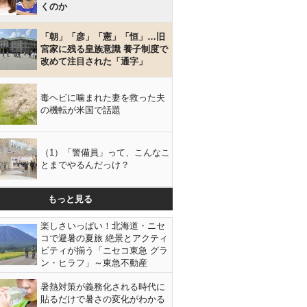
くのか
「朝」「彦」「憲」「恒」…旧
宮家に残る皇族意識 養子制度で
改めて注目された「通字」
毒ヘビに噛まれた妻を救った夫
の機転が米国で話題
（1）「警備員」って、こんなこ
とまでやるんだっけ？
もっと見る
楽しさいっぱい！北海道・ニセ
コで避暑の夏旅 絶景とアクティ
ビティが揃う「ニセコ東急 グラ
ン・ヒラフ」～東急不動産
暑熱対策が義務化される時代に
貼るだけで暑さの変化がわかる