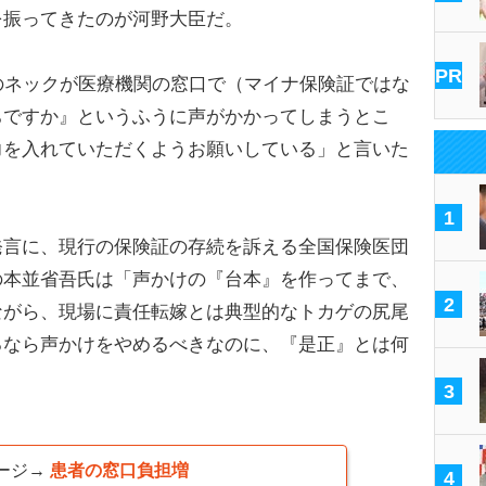
を振ってきたのが河野大臣だ。
PR
のネックが医療機関の窓口で（マイナ保険証ではな
ちですか』というふうに声がかかってしまうとこ
力を入れていただくようお願いしている」と言いた
1
言に、現行の保険証の存続を訴える全国保険医団
の本並省吾氏は「声かけの『台本』を作ってまで、
2
ながら、現場に責任転嫁とは典型的なトカゲの尻尾
るなら声かけをやめるべきなのに、『是正』とは何
。
3
ージ→
患者の窓口負担増
4