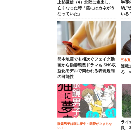
上杉謙信（4）北陸に進出し、
半導
亡くなった時「蔵にはカネがう
納戸
なっていた」
いる
熊本地震でも相次ぐフェイク動
五木寛
画から勧善懲悪ドラマも SNS収
連載
益化モデルで問われる表現規制
ろ <
の可能性
ライ
眼鏡男子は猫に夢中～猫愛が止まらな
良、
い！～