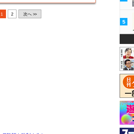
1
2
次へ
>>
5