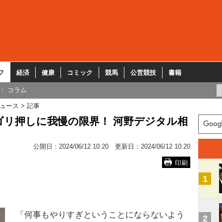
フ
経済
健康
コミック
競馬
公営競技
書籍
コラム
ュース
記事
ゴリ押しに我慢の限界！ 河野デジタル相
公開日：
2024/06/12 10:20
更新日：
2024/06/12 10:20
印刷
1
「何事もやりすぎということにならないよう
2