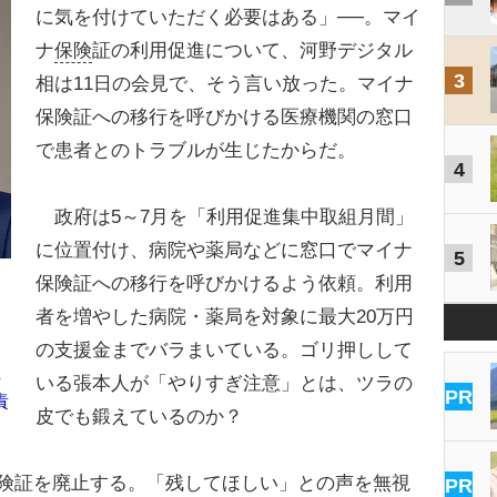
に気を付けていただく必要はある」──。マイ
ナ
保険
証の利用促進について、河野デジタル
3
相は11日の会見で、そう言い放った。マイナ
保険証への移行を呼びかける医療機関の窓口
で患者とのトラブルが生じたからだ。
4
政府は5～7月を「利用促進集中取組月間」
に位置付け、病院や薬局などに窓口でマイナ
5
保険証への移行を呼びかけるよう依頼。利用
者を増やした病院・薬局を対象に最大20万円
の支援金までバラまいている。ゴリ押しして
ま
いる張本人が「やりすぎ注意」とは、ツラの
PR
責
皮でも鍛えているのか？
保険証を廃止する。「残してほしい」との声を無視
PR