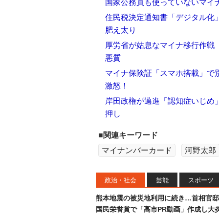
国家公務員も使っていないマイ
住民税決定通知書「デジタル化」
肥え太り
厚労省が姑息なマイナ移行作戦
悪質
マイナ保険証「スマホ搭載」で
激怒！
岸田政権が邁進「認知症いじめ
押し
■関連キーワード
マイナンバーカード
河野太郎
政治・社会
芸能
スポーツ
熊本地震の被災地利用に続き…首相官邸
国民栄誉賞で「高市PR動画」作成し大