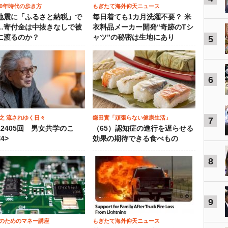
00年時代の歩き方
もぎたて海外仰天ニュース
地震に「ふるさと納税」で
毎日着ても1カ月洗濯不要？ 米
…寄付金は中抜きなしで被
衣料品メーカー開発“奇跡のTシ
に渡るのか？
ャツ”の秘密は生地にあり
5
6
之 流されゆく日々
鎌田實「頑張らない健康生活」
7
12405回 男女共学のこ
（65）認知症の進行を遅らせる
4>
効果の期待できる食べもの
8
9
のためのマネー講座
もぎたて海外仰天ニュース