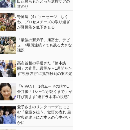
田正輝らもたどった遺族ケアの
道のり
腎臓病（4）ソーセージ、ちく
わ、プロセスチーズの取り過ぎ
が腎機能を低下させる
「最強の新弟子」旭富士、デビ
ュー4場所連続Ｖでも残る大きな
課題
高市首相の早過ぎた「熊本訪
問」の背景…震災から1週間たた
ず“視察強行”に批判殺到の案の定
「VIVANT」1強ムードの陰で…
蒼井優「Tシャツが乾くまで」が
呼び覚ます"連ドラ本来の快感"
愛子さまのリンクコーデににじ
む「皇室を担う」覚悟の表れ 皇
室典範改正にご本人の心中やい
かに