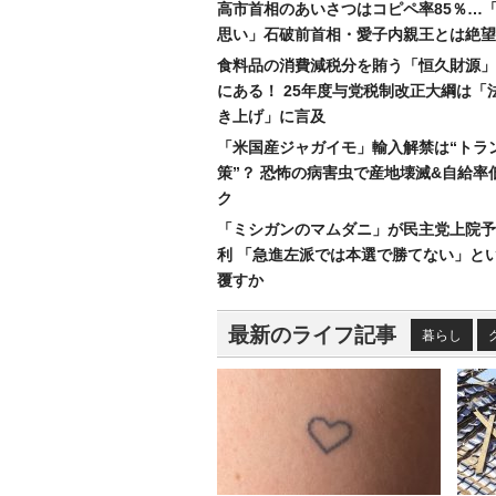
高市首相のあいさつはコピペ率85％…
思い」石破前首相・愛子内親王とは絶望
食料品の消費減税分を賄う「恒久財源」
にある！ 25年度与党税制改正大綱は「
き上げ」に言及
「米国産ジャガイモ」輸入解禁は“トラ
策”？ 恐怖の病害虫で産地壊滅&自給率
ク
「ミシガンのマムダニ」が民主党上院予
利 「急進左派では本選で勝てない」と
覆すか
最新のライフ記事
暮らし