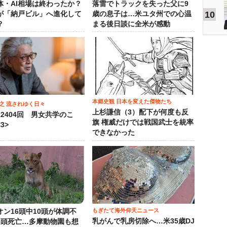
体・AI相場は終わったか？
落雷でトラックを失った父に9
10
が「納戸ビル」へ進化して
歳の息子は…米ユタ州での心温
？
まる後日談に全米が感動
本郷史観 日本を変えた傑物たち
之 流されゆく日々
上杉謙信（3）配下が何度も反
12404回 男女共学のこ
旗 権威だけでは戦国武士を統率
3>
できなかった
もぎたて海外仰天ニュース
オン16頭中10頭が体調不
乳がんで乳房切除へ…米35歳DJ
3頭死亡…多摩動物園も想