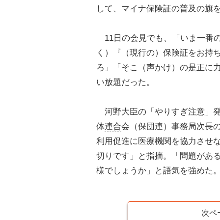
して、マイナ保険証の普及の旗
11日の会見でも、「いま一番
く）『（現行の）保険証をお持
ろ」「そこ（声かけ）の是正に
い放題だった。
河野大臣の「やりすぎ注意」発
体
連合
会（保団連）事務局次長
利用促進に医療機関を協力させ
切りです」と指摘。「問題があ
様でしょうか」と語気を強めた
次ペ