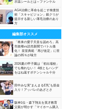
示温シールとは～ファンケル
AGA治療に革命を起こす検査技
術「スキャビジョン」銀クリが
提示する新しい薄毛治療のあり
方
編集部オススメ
「将来の愛子天皇を認めろ」高
市政権vs読売新聞でバトル激
化！ 皇室典範「再び改定」に世
論の85％が味方
2026夏の甲子園は「初出場校」
でも侮れない！ 4校ともハンデ
をはね返すポテンシャル十分
田中みな実“まんまるE乳”も筋金
入り！アッパレのあざとさ
阪神1位・森下翔太を英才教育
父親が明かす「マイホーム購入