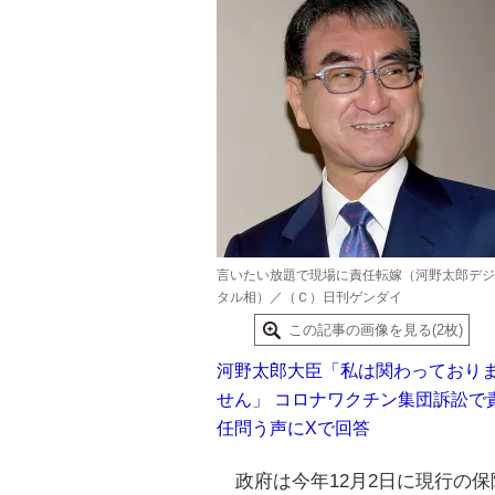
言いたい放題で現場に責任転嫁（河野太郎デジ
タル相）／（Ｃ）日刊ゲンダイ
この記事の画像を見る(2枚)
河野太郎大臣「私は関わっており
せん」 コロナワクチン集団訴訟で
任問う声にXで回答
政府は今年12月2日に現行の