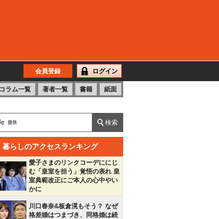
会員登録
ログイン
コラム一覧
著者一覧
書籍
紙面
暮らしのアクセスランキング
愛子さまのリンクコーデににじ
む「皇室を担う」覚悟の表れ 皇
室典範改正にご本人の心中やい
かに
川口春奈&板倉滉もそう？ なぜ
格差婚はつまづき、同格婚は続