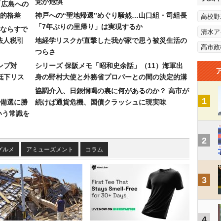
党が危惧
「広島への
的格差
神戸への“聖地帰還”めぐり騒然…山口組・司組長
高校野
「7年ぶりの里帰り」は実現するか
ならすで
清水ア
法人税引
地経学リスクが直撃した我が家で思う被災生活の
高市政
つらさ
ンプ対
シリーズ 保阪メモ「昭和史余話」（11）海軍出
低下リス
身の野村大使と外務省プロパーとの間の決定的溝
協調介入、日銀恫喝の裏に何があるのか？ 高市が
1
備選に勝
続けば通貨危機、国債クラッシュに現実味
いう常識を
2
グルメ
アミューズメント
コラム
3
4