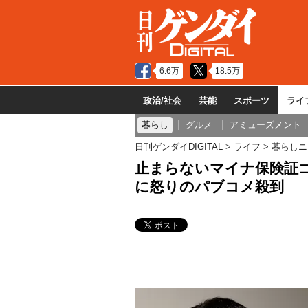
6.6万
18.5万
政治/社会
芸能
スポーツ
ライ
暮らし
グルメ
アミューズメント
日刊ゲンダイDIGITAL
ライフ
暮らしニ
止まらないマイナ保険証
に怒りのパブコメ殺到