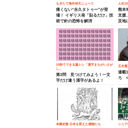
もぎたて海外仰天ニュース
人生1
痛くない“永久タトゥー”が登
熊本
場！ イギリス発「貼るだけ」技
支援
術で針の恐怖を解消
災地
10秒でできる脳トレ「漢字まちがいさが
五木寛
し」
連載
第3問 見つけてみよう！一文
ろ <
字だけ違う漢字があるよ！
本郷史観 日本を変えた傑物たち
シニア