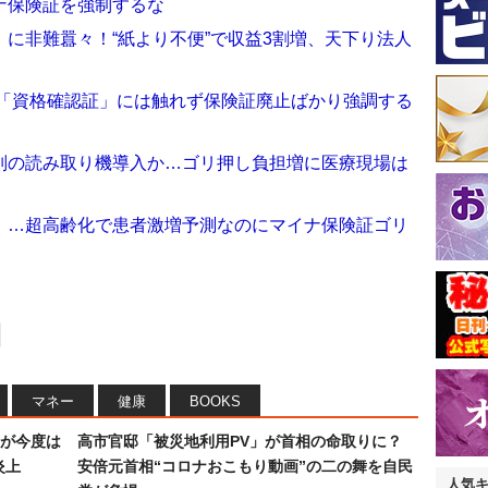
ナ保険証を強制するな
に非難囂々！“紙より不便”で収益3割増、天下り法人
 「資格確認証」には触れず保険証廃止ばかり強調する
別の読み取り機導入か…ゴリ押し負担増に医療現場は
」…超高齢化で患者激増予測なのにマイナ保険証ゴリ
マネー
健康
BOOKS
が今度は
高市官邸「被災地利用PV」が首相の命取りに？
炎上
安倍元首相“コロナおこもり動画”の二の舞を自民
人気