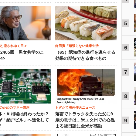
5
之 流されゆく日々
鎌田實「頑張らない健康生活」
6
12405回 男女共学のこ
（65）認知症の進行を遅らせる
4>
効果の期待できる食べもの
7
8
のためのマネー講座
もぎたて海外仰天ニュース
体・AI相場は終わったか？
落雷でトラックを失った父に9
9
が「納戸ビル」へ進化して
歳の息子は…米ユタ州での心温
？
まる後日談に全米が感動