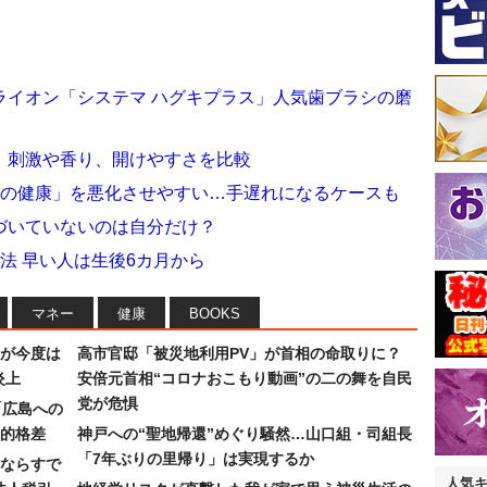
ライオン「システマ ハグキプラス」人気歯ブラシの磨
」刺激や香り、開けやすさを比較
中の健康」を悪化させやすい…手遅れになるケースも
づいていないのは自分だけ？
法 早い人は生後6カ月から
マネー
健康
BOOKS
が今度は
高市官邸「被災地利用PV」が首相の命取りに？
炎上
安倍元首相“コロナおこもり動画”の二の舞を自民
党が危惧
「広島への
的格差
神戸への“聖地帰還”めぐり騒然…山口組・司組長
「7年ぶりの里帰り」は実現するか
ならすで
人気