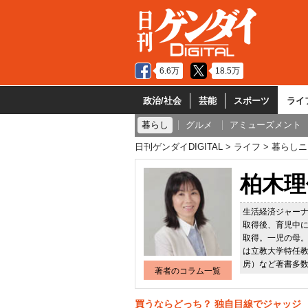
6.6万
18.5万
政治/社会
芸能
スポーツ
ライ
暮らし
グルメ
アミューズメント
日刊ゲンダイDIGITAL
ライフ
暮らしニ
柏木理
生活経済ジャーナ
取得後、育児中
取得。一児の母
は立教大学特任
房）など著書多
著者のコラム一覧
買うならどっち？ 独自目線でジャッジ