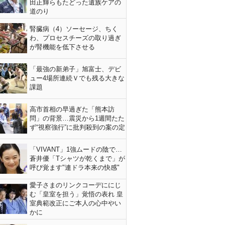
田正輝らもたどった遺族ケアの
道のり
腎臓病（4）ソーセージ、ちく
わ、プロセスチーズの取り過ぎ
が腎機能を低下させる
「最強の新弟子」旭富士、デビ
ュー4場所連続Ｖでも残る大きな
課題
高市首相の早過ぎた「熊本訪
問」の背景…震災から1週間たた
ず“視察強行”に批判殺到の案の定
「VIVANT」1強ムードの陰で…
蒼井優「Tシャツが乾くまで」が
呼び覚ます"連ドラ本来の快感"
愛子さまのリンクコーデににじ
む「皇室を担う」覚悟の表れ 皇
室典範改正にご本人の心中やい
かに