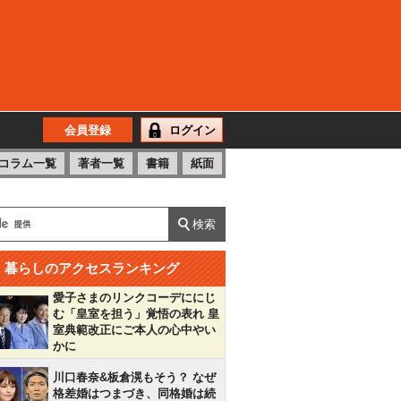
会員登録
ログイン
コラム一覧
著者一覧
書籍
紙面
暮らしのアクセスランキング
愛子さまのリンクコーデににじ
む「皇室を担う」覚悟の表れ 皇
室典範改正にご本人の心中やい
かに
川口春奈&板倉滉もそう？ なぜ
格差婚はつまづき、同格婚は続