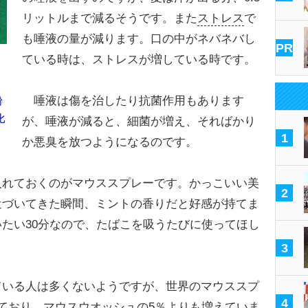
リットルまで減るそうです。また
ストレス
で
も唾液の量が減ります。口の中がネバネバし
PR
ている時は、ストレスが増している時です。
唾液は傷を治したり抗菌作用もあります
粉
比
が、唾液が減ると、細菌が増え、そればかり
1
か悪臭を放つようになるのです。
れておくのがマウススプレーです。かっこいい美
2
近づいてきた瞬間、ミントの香りだと好感が持てま
たい30分なので、たばこを吸うたびに使ってほし
3
いる人は多くないようですが、世界のマウススプ
4
ており、マウスウオッシュの5％よりも増えていま