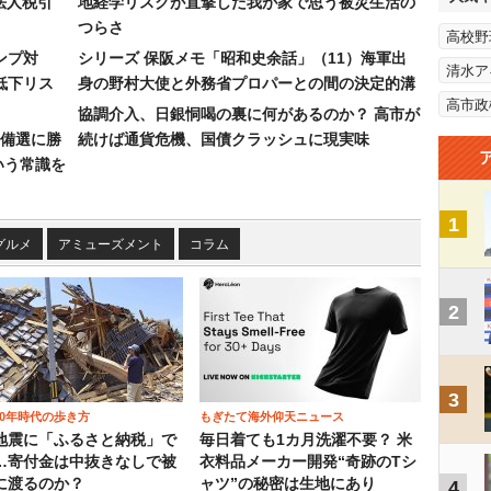
法人税引
地経学リスクが直撃した我が家で思う被災生活の
つらさ
高校野
ンプ対
シリーズ 保阪メモ「昭和史余話」（11）海軍出
清水ア
低下リス
身の野村大使と外務省プロパーとの間の決定的溝
高市政
協調介入、日銀恫喝の裏に何があるのか？ 高市が
備選に勝
続けば通貨危機、国債クラッシュに現実味
いう常識を
1
グルメ
アミューズメント
コラム
2
3
00年時代の歩き方
もぎたて海外仰天ニュース
地震に「ふるさと納税」で
毎日着ても1カ月洗濯不要？ 米
…寄付金は中抜きなしで被
衣料品メーカー開発“奇跡のTシ
に渡るのか？
ャツ”の秘密は生地にあり
4