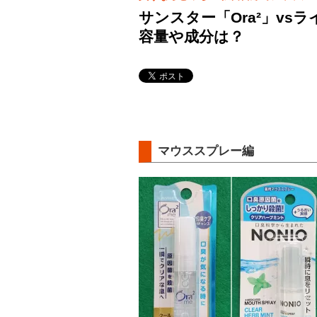
サンスター「Ora²」vs
容量や成分は？
マウススプレー編