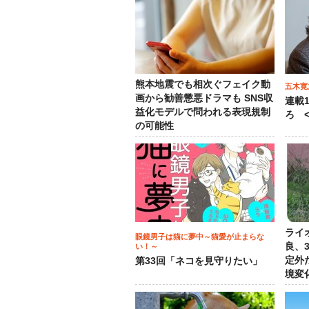
熊本地震でも相次ぐフェイク動
五木寛
画から勧善懲悪ドラマも SNS収
連載
益化モデルで問われる表現規制
ろ <
の可能性
ライ
眼鏡男子は猫に夢中～猫愛が止まらな
良、
い！～
定外
第33回「ネコを見守りたい」
境変