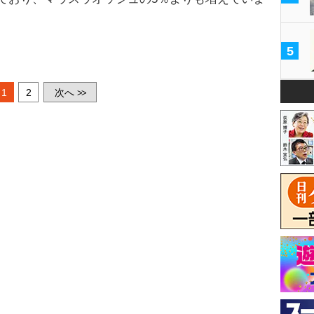
5
1
2
次へ
>>