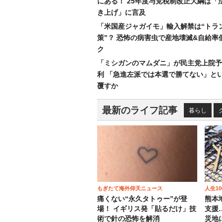
にある！ 25年度与党税制改正大綱は「
き上げ」に言及
「米国産ジャガイモ」輸入解禁は“トラ
策”？ 恐怖の病害虫で産地壊滅&自給率
ク
「ミシガンのマムダニ」が民主党上院予
利 「急進左派では本選で勝てない」と
覆すか
最新のライフ記事
暮らし
もぎたて海外仰天ニュース
人生1
痛くない“永久タトゥー”が登
熊本
場！ イギリス発「貼るだけ」技
支援
術で針の恐怖を解消
災地