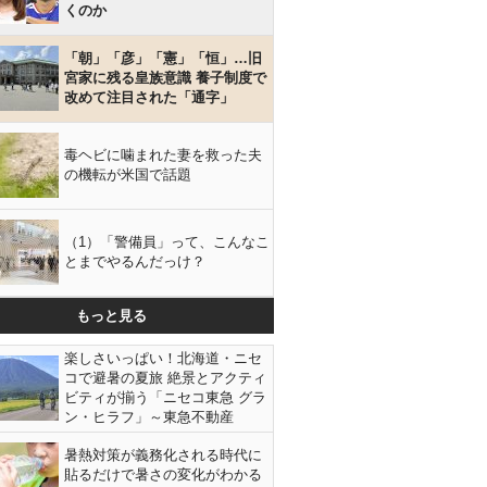
くのか
「朝」「彦」「憲」「恒」…旧
宮家に残る皇族意識 養子制度で
改めて注目された「通字」
毒ヘビに噛まれた妻を救った夫
の機転が米国で話題
（1）「警備員」って、こんなこ
とまでやるんだっけ？
もっと見る
楽しさいっぱい！北海道・ニセ
コで避暑の夏旅 絶景とアクティ
ビティが揃う「ニセコ東急 グラ
ン・ヒラフ」～東急不動産
暑熱対策が義務化される時代に
貼るだけで暑さの変化がわかる