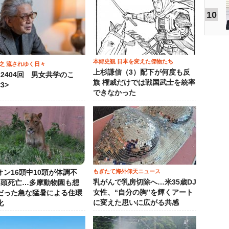
10
本郷史観 日本を変えた傑物たち
之 流されゆく日々
上杉謙信（3）配下が何度も反
12404回 男女共学のこ
旗 権威だけでは戦国武士を統率
3>
できなかった
もぎたて海外仰天ニュース
オン16頭中10頭が体調不
乳がんで乳房切除へ…米35歳DJ
3頭死亡…多摩動物園も想
女性、“自分の胸”を輝くアート
だった急な猛暑による住環
に変えた思いに広がる共感
化