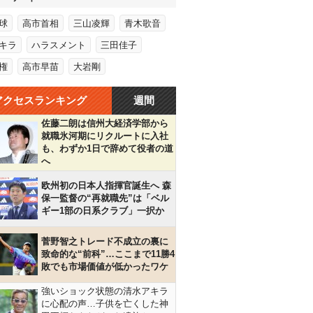
球
高市首相
三山凌輝
青木歌音
キラ
ハラスメント
三田佳子
権
高市早苗
大岩剛
アクセスランキング
週間
佐藤二朗は信州大経済学部から
就職氷河期にリクルートに入社
も、わずか1日で辞めて役者の道
へ
欧州初の日本人指揮官誕生へ 森
保一監督の“再就職先”は「ベル
ギー1部の日系クラブ」一択か
菅野智之トレード不成立の裏に
致命的な“前科”…ここまで11勝4
敗でも市場価値が低かったワケ
強いショック状態の清水アキラ
に心配の声…子供を亡くした神