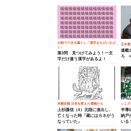
10秒でできる脳トレ「漢字まちがいさが
五木寛
し」
連載
第3問 見つけてみよう！一文
ろ <
字だけ違う漢字があるよ！
本郷史観 日本を変えた傑物たち
シニア
上杉謙信（4）北陸に進出し、
半導
亡くなった時「蔵にはカネがう
納戸
なっていた」
いる