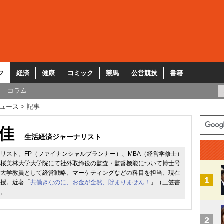
フ
経済
健康
コミック
競馬
公営競技
書籍
コラム
ュース
記事
佳
生活経済ジャーナリスト
リスト。FP（ファイナンシャルプランナー）、MBA（経営学修士）
に桜美林大学大学院にて社外取締役の監査・監督機能について博士号
。大学教員として経営戦略、マーケティングなどの科目を担当、現在
1
教授。近著「
共働きなのに、お金が全然、貯まりません！
」（三笠書
数。
2