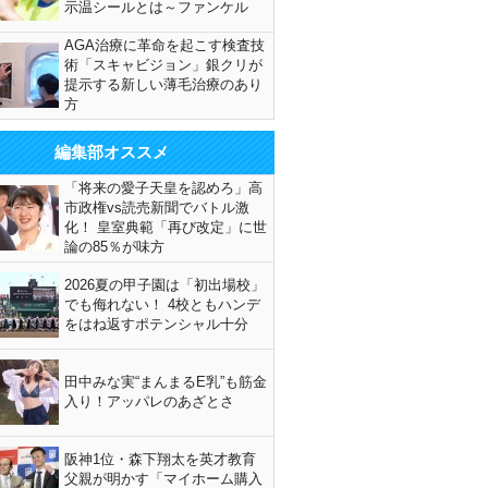
示温シールとは～ファンケル
AGA治療に革命を起こす検査技
術「スキャビジョン」銀クリが
提示する新しい薄毛治療のあり
方
編集部オススメ
「将来の愛子天皇を認めろ」高
市政権vs読売新聞でバトル激
化！ 皇室典範「再び改定」に世
論の85％が味方
2026夏の甲子園は「初出場校」
でも侮れない！ 4校ともハンデ
をはね返すポテンシャル十分
田中みな実“まんまるE乳”も筋金
入り！アッパレのあざとさ
阪神1位・森下翔太を英才教育
父親が明かす「マイホーム購入