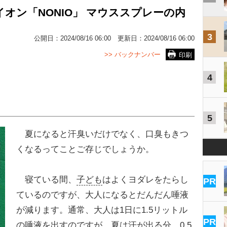
ライオン「NONIO」 マウススプレーの内
3
公開日：
2024/08/16 06:00
更新日：
2024/08/16 06:00
>> バックナンバー
印刷
4
5
夏になると汗臭いだけでなく、口臭もきつ
くなるってことご存じでしょうか。
寝ている間、
子ども
はよくヨダレをたらし
PR
ているのですが、大人になるとだんだん唾液
が減ります。通常、大人は1日に1.5リットル
PR
の唾液を出すのですが、夏は汗が出る分、0.5