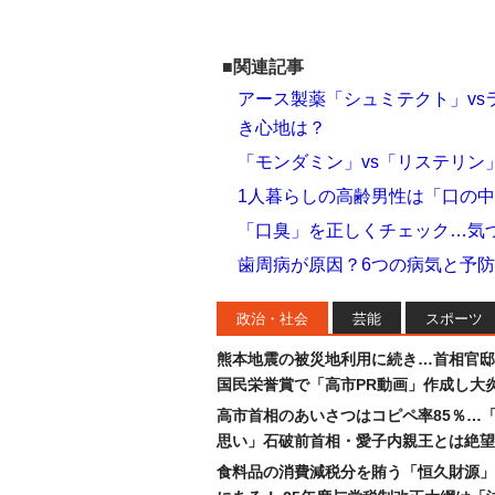
■関連記事
アース製薬「シュミテクト」vs
き心地は？
「モンダミン」vs「リステリン
1人暮らしの高齢男性は「口の
「口臭」を正しくチェック…気
歯周病が原因？6つの病気と予防
政治・社会
芸能
スポーツ
熊本地震の被災地利用に続き…首相官邸
国民栄誉賞で「高市PR動画」作成し大
高市首相のあいさつはコピペ率85％…
思い」石破前首相・愛子内親王とは絶望
食料品の消費減税分を賄う「恒久財源」