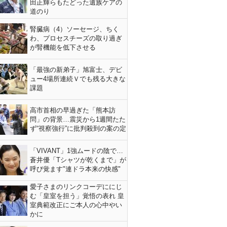
田正輝らもたどった遺族ケアの
道のり
腎臓病（4）ソーセージ、ちく
わ、プロセスチーズの取り過ぎ
が腎機能を低下させる
「最強の新弟子」旭富士、デビ
ュー4場所連続Ｖでも残る大きな
課題
高市首相の早過ぎた「熊本訪
問」の背景…震災から1週間たた
ず“視察強行”に批判殺到の案の定
「VIVANT」1強ムードの陰で…
蒼井優「Tシャツが乾くまで」が
呼び覚ます"連ドラ本来の快感"
愛子さまのリンクコーデににじ
む「皇室を担う」覚悟の表れ 皇
室典範改正にご本人の心中やい
かに