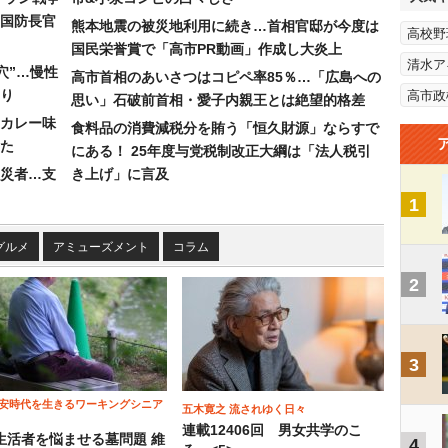
国防長官
熊本地震の被災地利用に続き…首相官邸が今度は
高校野
国民栄誉賞で「高市PR動画」作成し大炎上
清水ア
穴”…慢性
高市首相のあいさつはコピペ率85％…「広島への
り
高市政
思い」石破前首相・愛子内親王とは絶望的格差
カレー味
食料品の消費減税分を賄う「恒久財源」ならすで
た
にある！ 25年度与党税制改正大綱は「法人税引
災者…支
き上げ」に言及
1
グルメ
アミューズメント
コラム
2
3
安時代を生きるワーキングシニア
五木寛之 流されゆく日々
連載12406回 男女共学のこ
生活者を悩ませる墓問題 維
4