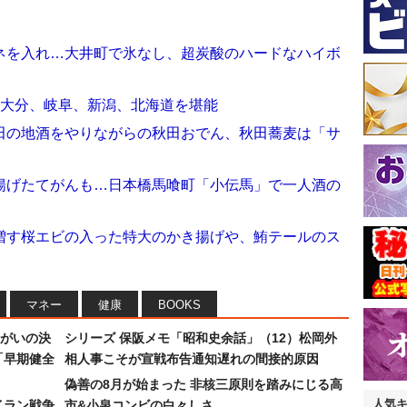
ネを入れ…大井町で氷なし、超炭酸のハードなハイボ
で大分、岐阜、新潟、北海道を堪能
田の地酒をやりながらの秋田おでん、秋田蕎麦は「サ
揚げたてがんも…日本橋馬喰町「小伝馬」で一人酒の
増す桜エビの入った特大のかき揚げや、鮪テールのス
マネー
健康
BOOKS
まがいの決
シリーズ 保阪メモ「昭和史余話」（12）松岡外
「早期健全
相人事こそが宣戦布告通知遅れの間接的原因
偽善の8月が始まった 非核三原則を踏みにじる高
人気
イラン戦争
市&小泉コンビの白々しさ