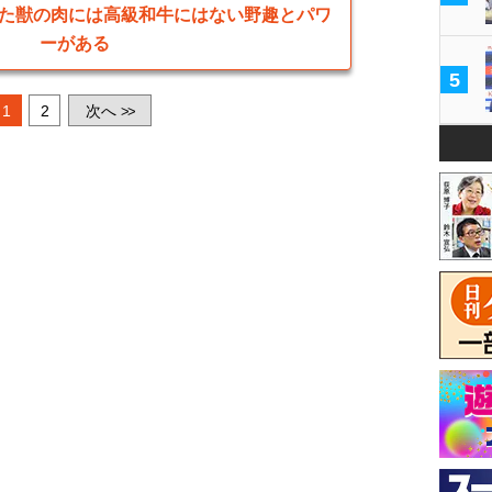
た獣の肉には高級和牛にはない野趣とパワ
ーがある
5
1
2
次へ
>>