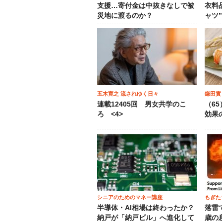
支援…寄付金は中抜きなしで被
衣料
災地に渡るのか？
ャツ
五木寛之 流されゆく日々
鎌田實
連載12405回 男女共学のこ
（6
ろ <4>
効果
シニアのためのマネー講座
もぎた
半導体・AI相場は終わったか？
落雷
納戸が「納戸ビル」へ進化して
歳の