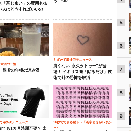
ろ <5>
も「墓じまい」の費用も払
い人はどうすればいいの
5
6
もぎたて海外仰天ニュース
 大酒の一滴
痛くない“永久タトゥー”が登
7
2）酷暑の午後の涼み酒
場！ イギリス発「貼るだけ」技
術で針の恐怖を解消
8
9
て海外仰天ニュース
10秒でできる脳トレ「漢字まちがいさが
し」
着ても1カ月洗濯不要？ 米