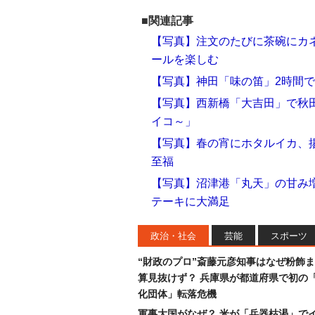
■関連記事
【写真】注文のたびに茶碗にカ
ールを楽しむ
【写真】神田「味の笛」2時間
【写真】西新橋「大吉田」で秋
イコ～」
【写真】春の宵にホタルイカ、
至福
【写真】沼津港「丸天」の甘み
テーキに大満足
政治・社会
芸能
スポーツ
“財政のプロ”斎藤元彦知事はなぜ粉飾
算見抜けず？ 兵庫県が都道府県で初の
化団体」転落危機
軍事大国がなぜ？ 米が「兵器枯渇」で