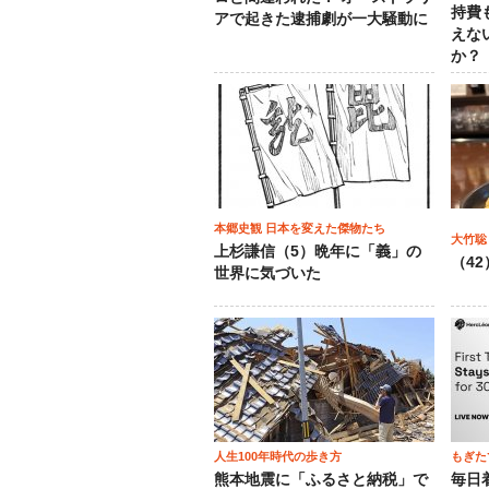
持費
アで起きた逮捕劇が一大騒動に
えな
か？
本郷史観 日本を変えた傑物たち
大竹聡
上杉謙信（5）晩年に「義」の
（4
世界に気づいた
人生100年時代の歩き方
もぎた
熊本地震に「ふるさと納税」で
毎日