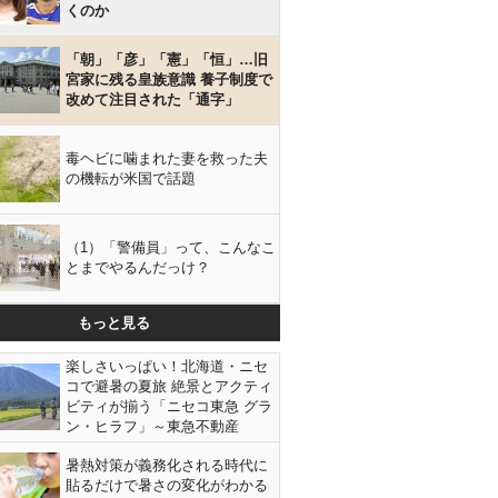
くのか
「朝」「彦」「憲」「恒」…旧
宮家に残る皇族意識 養子制度で
改めて注目された「通字」
毒ヘビに噛まれた妻を救った夫
の機転が米国で話題
（1）「警備員」って、こんなこ
とまでやるんだっけ？
もっと見る
楽しさいっぱい！北海道・ニセ
コで避暑の夏旅 絶景とアクティ
ビティが揃う「ニセコ東急 グラ
ン・ヒラフ」～東急不動産
暑熱対策が義務化される時代に
貼るだけで暑さの変化がわかる