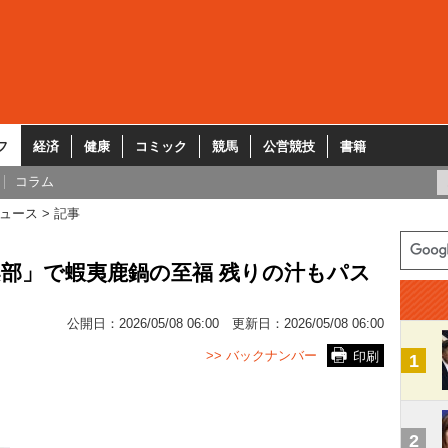
フ
経済
健康
コミック
競馬
公営競技
書籍
コラム
ュース
記事
部」で蝦夷鹿鍋の至福 残りの汁もパス
公開日：
2026/05/08 06:00
更新日：
2026/05/08 06:00
>> バックナンバー
印刷
1
2