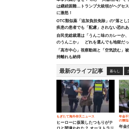
は継続困難…トランプ大統領がヘグセス
に激怒！
OTC類似薬「追加負担免除」の“落とし
疾患の患者でも「配慮」されない恐れあ
自民党総裁選は「うんこ味のカレーか、
のうんこか」 どれを選んでも地獄だっ
「高市中心」視察動画と「空気読む」被
持離れも納得
最新のライフ記事
暮らし
もぎたて海外仰天ニュース
年金不
の懊悩
ヒーローに仮装したつもりがテ
年金
ロと間違われた？ オーストラリ