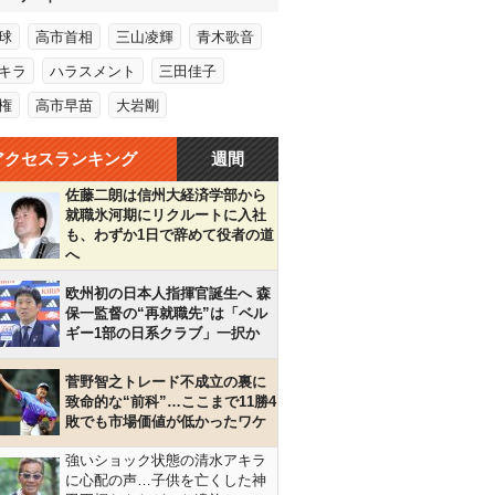
球
高市首相
三山凌輝
青木歌音
キラ
ハラスメント
三田佳子
権
高市早苗
大岩剛
アクセスランキング
週間
佐藤二朗は信州大経済学部から
就職氷河期にリクルートに入社
も、わずか1日で辞めて役者の道
へ
欧州初の日本人指揮官誕生へ 森
保一監督の“再就職先”は「ベル
ギー1部の日系クラブ」一択か
菅野智之トレード不成立の裏に
致命的な“前科”…ここまで11勝4
敗でも市場価値が低かったワケ
強いショック状態の清水アキラ
に心配の声…子供を亡くした神