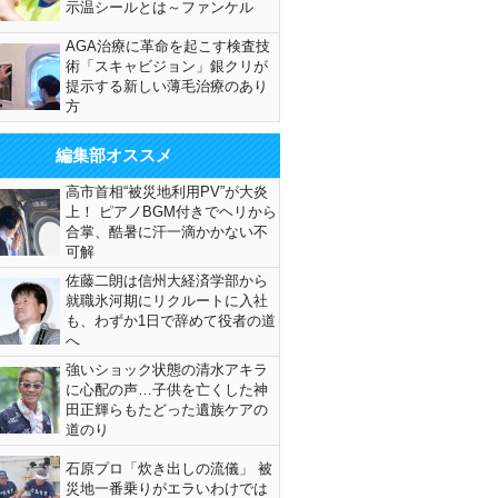
示温シールとは～ファンケル
AGA治療に革命を起こす検査技
術「スキャビジョン」銀クリが
提示する新しい薄毛治療のあり
方
編集部オススメ
高市首相“被災地利用PV”が大炎
上！ ピアノBGM付きでヘリから
合掌、酷暑に汗一滴かかない不
可解
佐藤二朗は信州大経済学部から
就職氷河期にリクルートに入社
も、わずか1日で辞めて役者の道
へ
強いショック状態の清水アキラ
に心配の声…子供を亡くした神
田正輝らもたどった遺族ケアの
道のり
石原プロ「炊き出しの流儀」 被
災地一番乗りがエラいわけでは