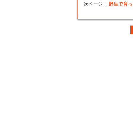
次ページ→
野生で育っ