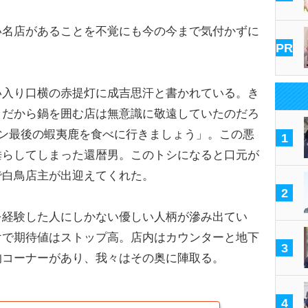
名店があることを不覚にも今の今まで気付かずに
PR
入り口横の赤提灯に成吉思汗と書かれている。き
とだから鍋を囲む店は無意識に敬遠していたのだろ
ズン最後の蝦夷鹿を食べに行きましょう」。この悪
1
垂らしてしまった還暦男。このトシになると口元が
で白鳥店主が出迎えてくれた。
2
経験した人にしかない優しい人柄が滲み出てい
けで期待値はストップ高。店内はカウンターと地下
3
的コーナーがあり、我々はその奥に陣取る。
4