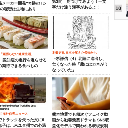
第3問 見つけてみよう！一文
品メーカー開発“奇跡のTシ
字だけ違う漢字があるよ！
10
”の秘密は生地にあり
本郷史観 日本を変えた傑物たち
「頑張らない健康生活」
上杉謙信（4）北陸に進出し、
5）認知症の進行を遅らせる
亡くなった時「蔵にはカネがう
の期待できる食べもの
なっていた」
て海外仰天ニュース
熊本地震でも相次ぐフェイク動
でトラックを失った父に9
画から勧善懲悪ドラマも SNS収
息子は…米ユタ州での心温
益化モデルで問われる表現規制