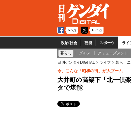
6.6万
18.5万
政治/社会
芸能
スポーツ
ライ
暮らし
グルメ
アミューズメント
日刊ゲンダイDIGITAL
ライフ
暮らしニ
今、こんな「昭和の街」が大ブーム
大井町の高架下「北一倶楽
タで堪能