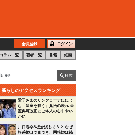
会員登録
ログイン
コラム一覧
著者一覧
書籍
紙面
暮らしのアクセスランキング
愛子さまのリンクコーデににじ
む「皇室を担う」覚悟の表れ 皇
室典範改正にご本人の心中やい
かに
川口春奈&板倉滉もそう？ なぜ
格差婚はつまづき、同格婚は続