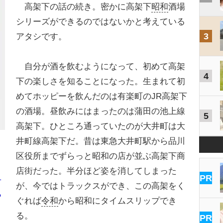
高架下の話の続き。密かに高架下
昭和
酒場
シリーズができるのではないかと考えている
3
アタシです。
自分が酒を飲むようになって、初めて高架
4
下の楽しさを知ることになった。生まれて初
めてホッピーを飲んだのは有楽町のJR高架下
の酒場。昼飲みにはまったのは蒲田の池上線
5
高架下。ひところ通っていたのが大井町は大
井町線高架下だ。昔は東急大井町駅から品川
区役所までずらっと昭和の店が並ぶ高架下商
店街だった。半分ほど姿を消してしまった
PR
オ
が、今ではトラックスができ、この高架をく
ら
ぐれば
令和
から昭和にタイムスリップでき
る。
PR