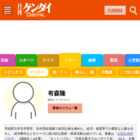
芸能
スポーツ
ライフ
マネー
健康
競馬
公営競
ボートレース
競輪
オートレース
トピックス
ビジネス
株・ＦＸ
暮らし・税
不動産
こづかい稼
有森隆
経済ジャーナリスト
著者のコラム一覧
早稲田大学文学部卒。30年間全国紙で経済記者を務めた。経済・産業界での豊富な人脈を生
かし、経済事件などをテーマに精力的な取材・執筆活動を続けている。著書は「
企業舎弟闇
の抗争
」（講談社＋α文庫）、「ネットバブル」「日本企業モラルハザード史」（以上、文春