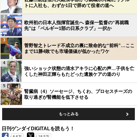
トに入社も、わずか1日で辞めて役者の道へ
2
欧州初の日本人指揮官誕生へ 森保一監督の“再就職
先”は「ベルギー1部の日系クラブ」一択か
3
菅野智之トレード不成立の裏に致命的な“前科”…ここ
まで11勝4敗でも市場価値が低かったワケ
4
強いショック状態の清水アキラに心配の声…子供を亡
くした神田正輝らもたどった遺族ケアの道のり
5
腎臓病（4）ソーセージ、ちくわ、プロセスチーズの
取り過ぎが腎機能を低下させる
もっとみる
日刊ゲンダイDIGITALを読もう！
6.6万
18.5万