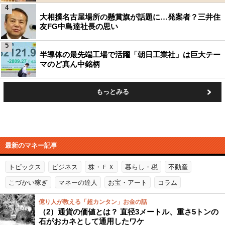
4
大相撲名古屋場所の懸賞旗が話題に…発案者？三井住
友FG中島達社長の思い
5
半導体の最先端工場で活躍「朝日工業社」は巨大テー
マのど真ん中銘柄
もっとみる
最新のマネー記事
トピックス
ビジネス
株・ＦＸ
暮らし・税
不動産
こづかい稼ぎ
マネーの達人
お宝・アート
コラム
億り人が教える「超カンタン」お金の話
（2）通貨の価値とは？ 直径3メートル、重さ5トンの
石がおカネとして通用したワケ