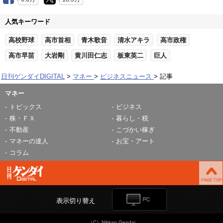
人気キーワード
高校野球
高市首相
青木歌音
清水アキラ
高市政権
高市早苗
大岩剛
黄川田仁志
板東英二
巨人
日刊ゲンダイDIGITAL
マネー
ビジネスニュース
記事
マネー
トピックス
ビジネス
株・ＦＸ
暮らし・税
不動産
こづかい稼ぎ
マネーの達人
お宝・アート
コラム
表示切り替え
（C）Nikkan Gendai