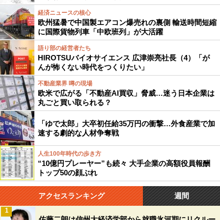
経済ニュースの核心
欧州猛暑で中国製エアコン爆売れの裏側 輸送時間短縮
に国際貨物列車「中欧班列」が大活躍
語り部の経営者たち
HIROTSUバイオサイエンス 広津崇亮社長（4）「が
んが怖くない時代をつくりたい」
不動産業界 噂の現場
欧米で広がる「不動産AI買収」脅威…迷う日本企業は
丸ごと買い取られる？
「ゆで太郎」大卒初任給35万円の衝撃…外食産業で加
速する劇的な人材争奪戦
人生100年時代の歩き方
“10億円プレーヤー”も続々 大手企業の高額役員報酬
トップ50の顔ぶれ
アクセスランキング
週間
1
佐藤二朗は信州大経済学部から就職氷河期にリクルー