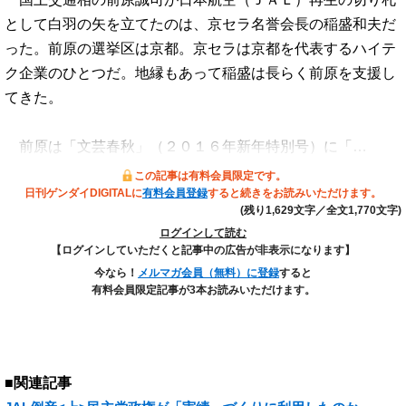
として白羽の矢を立てたのは、京セラ名誉会長の稲盛和夫だ
った。前原の選挙区は京都。京セラは京都を代表するハイテ
ク企業のひとつだ。地縁もあって稲盛は長らく前原を支援し
てきた。
前原は「文芸春秋」（２０１６年新年特別号）に「…
この記事は有料会員限定です。
日刊ゲンダイDIGITALに
有料会員登録
すると続きをお読みいただけます。
(残り1,629文字／全文1,770文字)
ログインして読む
【ログインしていただくと記事中の広告が非表示になります】
今なら！
メルマガ会員（無料）に登録
すると
有料会員限定記事が3本お読みいただけます。
■関連記事