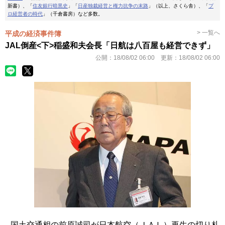
新書）、「
住友銀行暗黒史
」「
日産独裁経営と権力抗争の末路
」（以上、さくら舎）、「
プ
ロ経営者の時代
」（千倉書房）など多数。
> 一覧へ
平成の経済事件簿
JAL倒産<下>稲盛和夫会長「日航は八百屋も経営できず」
公開：
18/08/02 06:00
更新：
18/08/02 06:00
国土交通相の前原誠司が日本航空（ＪＡＬ）再生の切り札