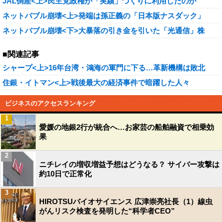
JAL倒産<上>民主党政権が「実績」づくりに利用したのか
ネットバブル崩壊<上>発端は孫正義の「日本版ナスダック」
ネットバブル崩壊<下>大暴落の引き金を引いた「光通信」株
■関連記事
シャープ<上>16年台湾・鴻海の軍門に下る…革新機構は敗北
住銀・イトマン<上>戦後最大の経済事件で暗躍した人々
ビジネスのアクセスランキング
1
愛媛の地銀2行が統合へ…お家芸の船舶融資で相乗効
果
2
ニチレイの増収増益予想はどうなる？ サイバー攻撃は
約10日で正常化
3
HIROTSUバイオサイエンス 広津崇亮社長（1）線虫
がんリスク検査を発明した“科学者CEO”