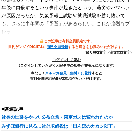
年後に自殺するという事件が起きたという。過労やパワハラ
が原因だったが、気象予報士試験や就職試験を勝ち抜いて
も、さらに半年間の「予選」があるらしい。これが強烈なプ
レッ…
この記事は有料会員限定です。
日刊ゲンダイDIGITALに
有料会員登録
すると続きをお読みいただけます。
(残り692文字／全文833文字)
ログインして読む
【ログインしていただくと記事中の広告が非表示になります】
今なら！
メルマガ会員（無料）に登録
すると
有料会員限定記事が3本お読みいただけます。
■関連記事
社長の世襲をやった公益企業・東京ガスは変われたのか
みずほ銀行に見る…社外取締役は「田んぼのカカシ以下」