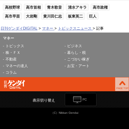
高校野球
高市首相
青木歌音
清水アキラ
高市政権
高市早苗
大岩剛
黄川田仁志
板東英二
巨人
日刊ゲンダイDIGITAL
マネー
トピックスニュース
記事
マネー
トピックス
ビジネス
株・ＦＸ
暮らし・税
不動産
こづかい稼ぎ
マネーの達人
お宝・アート
コラム
表示切り替え
（C）Nikkan Gendai