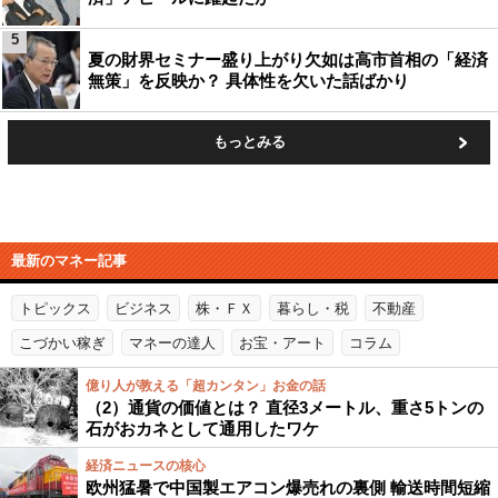
5
夏の財界セミナー盛り上がり欠如は高市首相の「経済
無策」を反映か？ 具体性を欠いた話ばかり
もっとみる
最新のマネー記事
トピックス
ビジネス
株・ＦＸ
暮らし・税
不動産
こづかい稼ぎ
マネーの達人
お宝・アート
コラム
億り人が教える「超カンタン」お金の話
（2）通貨の価値とは？ 直径3メートル、重さ5トンの
石がおカネとして通用したワケ
経済ニュースの核心
欧州猛暑で中国製エアコン爆売れの裏側 輸送時間短縮