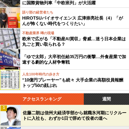
に国際貨物列車「中欧班列」が大活躍
語り部の経営者たち
HIROTSUバイオサイエンス 広津崇亮社長（4）「が
んが怖くない時代をつくりたい」
不動産業界 噂の現場
欧米で広がる「不動産AI買収」脅威…迷う日本企業は
丸ごと買い取られる？
「ゆで太郎」大卒初任給35万円の衝撃…外食産業で加
速する劇的な人材争奪戦
人生100年時代の歩き方
“10億円プレーヤー”も続々 大手企業の高額役員報酬
トップ50の顔ぶれ
アクセスランキング
週間
1
佐藤二朗は信州大経済学部から就職氷河期にリクルー
トに入社も、わずか1日で辞めて役者の道へ