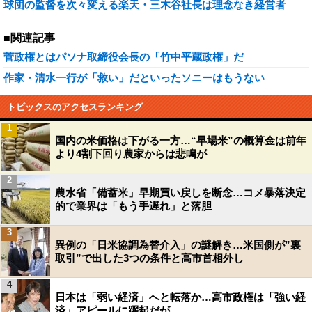
球団の監督を次々変える楽天・三木谷社長は理念なき経営者
■関連記事
菅政権とはパソナ取締役会長の「竹中平蔵政権」だ
作家・清水一行が「救い」だといったソニーはもうない
トピックスのアクセスランキング
1
国内の米価格は下がる一方…“早場米”の概算金は前年
より4割下回り農家からは悲鳴が
2
農水省「備蓄米」早期買い戻しを断念…コメ暴落決定
的で業界は「もう手遅れ」と落胆
3
異例の「日米協調為替介入」の謎解き…米国側が”裏
取引”で出した3つの条件と高市首相外し
4
日本は「弱い経済」へと転落か…高市政権は「強い経
済」アピールに躍起だが