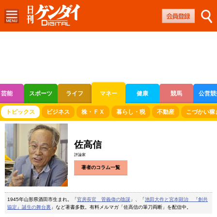
芸能
スポーツ
ライフ
マネー
健康
競馬
公営競
ボートレース
競輪
オートレース
トピックス
ビジネス
株・ＦＸ
暮らし・税
不動産
こづかい稼
佐高信
評論家
著者のコラム一覧
1945年山形県酒田市生まれ。「
官房長官 菅義偉の陰謀
」、「
池田大作と宮本顕治 『創共
協定』誕生の舞台裏
」など著書多数。有料メルマガ「佐高信の筆刀両断」を配信中。