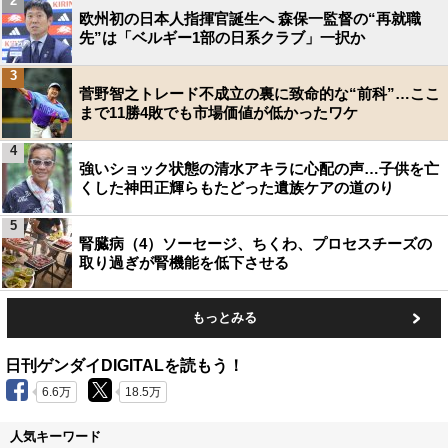
2
欧州初の日本人指揮官誕生へ 森保一監督の“再就職
先”は「ベルギー1部の日系クラブ」一択か
3
菅野智之トレード不成立の裏に致命的な“前科”…ここ
まで11勝4敗でも市場価値が低かったワケ
4
強いショック状態の清水アキラに心配の声…子供を亡
くした神田正輝らもたどった遺族ケアの道のり
5
腎臓病（4）ソーセージ、ちくわ、プロセスチーズの
取り過ぎが腎機能を低下させる
もっとみる
日刊ゲンダイDIGITALを読もう！
6.6万
18.5万
人気キーワード