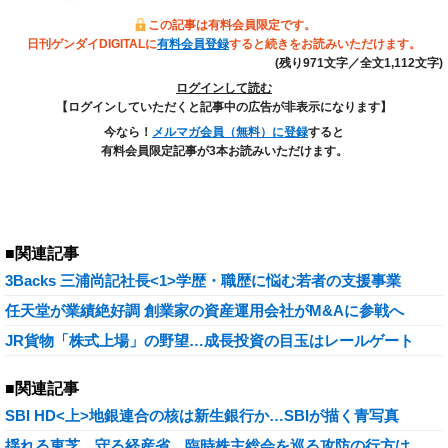
この記事は有料会員限定です。
日刊ゲンダイDIGITALに
有料会員登録
すると続きをお読みいただけます。
(残り971文字／全文1,112文字)
ログインして読む
【ログインしていただくと記事中の広告が非表示になります】
今なら！
メルマガ会員（無料）に登録
すると
有料会員限定記事が3本お読みいただけます。
■関連記事
3Backs 三浦尚記社長<1>学歴・職歴に悩む若者の支援事業
任天堂が業績絶好調 創業家の資産運用会社がM&Aに参戦へ
JR貨物「株式上場」の野望…成長投資の目玉はレールゲート
■関連記事
SBI HD<上>地銀連合の核は新生銀行か…SBIが描く青写真
揺れる東芝、守る経産省…臨時株主総会を巡る攻防の行方は