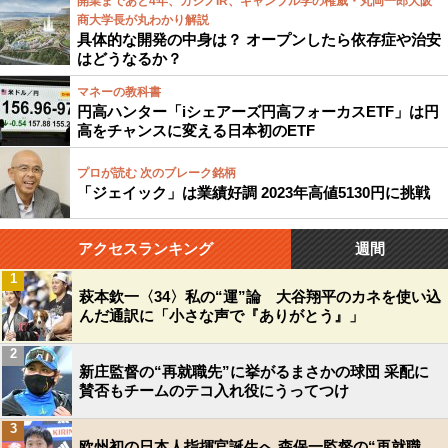
開業まであと4年、カジノIR、ギャンブル学の権威・丸岡一郎大阪
商大学長が丸わかり解説
具体的な開発の中身は？ オープンしたら依存症や治安
はどうなるか？
マネーの教科書
円高ハンター「iシェアーズ円高フォーカスETF」は円
高をチャンスに変える日本初のETF
プロが読む 次のブレーク銘柄
「ジェイック」は業績好調 2023年高値5130円に挑戦
アクセスランキング
週間
1
萩本欽一〈34〉私の“運”論 大谷翔平のカネを使い込
んだ通訳に「小さな声で『ありがとう』」
2
新庄監督の“再就職先”に挙がるまさかの球団 采配に
賛否もチームのテコ入れ役にうってつけ
3
欧州初の日本人指揮官誕生へ 森保一監督の“再就職