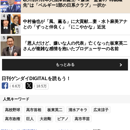
先”は「ベルギー1部の日系クラブ」一択か
4
中村倫也が「風、薫る」に大貢献…妻・水卜麻美アナ
との「ずっと仲良く」「にこやかな」近況
5
「恩人だけど、嫌いな人の代表」亡くなった板東英二
さんが複雑な感情を抱いたプロデューサーの名前
もっとみる
日刊ゲンダイDIGITALを読もう！
6.6万
18.5万
人気キーワード
高校野球
高市首相
板東英二
清水アキラ
広末涼子
高市政権
巨人
大岩剛
ピアノ
高市早苗