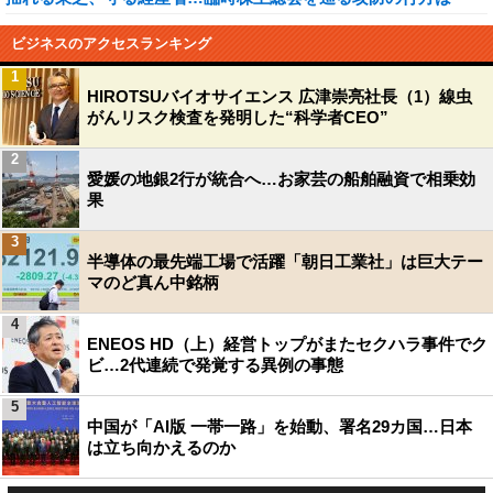
ビジネスのアクセスランキング
1
HIROTSUバイオサイエンス 広津崇亮社長（1）線虫
がんリスク検査を発明した“科学者CEO”
2
愛媛の地銀2行が統合へ…お家芸の船舶融資で相乗効
果
3
半導体の最先端工場で活躍「朝日工業社」は巨大テー
マのど真ん中銘柄
4
ENEOS HD（上）経営トップがまたセクハラ事件でク
ビ…2代連続で発覚する異例の事態
5
中国が「AI版 一帯一路」を始動、署名29カ国…日本
は立ち向かえるのか