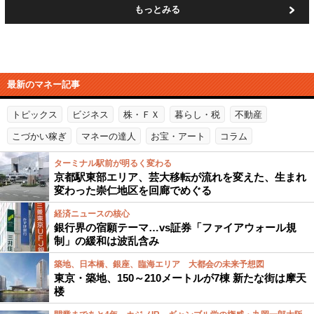
もっとみる
最新のマネー記事
トピックス
ビジネス
株・ＦＸ
暮らし・税
不動産
こづかい稼ぎ
マネーの達人
お宝・アート
コラム
ターミナル駅前が明るく変わる
京都駅東部エリア、芸大移転が流れを変えた、生まれ
変わった崇仁地区を回廊でめぐる
経済ニュースの核心
銀行界の宿願テーマ…vs証券「ファイアウォール規
制」の緩和は波乱含み
築地、日本橋、銀座、臨海エリア 大都会の未来予想図
東京・築地、150～210メートルが7棟 新たな街は摩天
楼