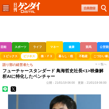
芸能
スポーツ
ライフ
マネー
健康
競馬
公営競
ボートレース
競輪
オートレース
トピックス
ビジネス
株・ＦＸ
暮らし・税
不動産
こづかい稼
> 一覧へ
語り部の経営者たち
フューチャースタンダード 鳥海哲史社長<1>映像解
析AIに特化したベンチャー
公開：
21/01/19 06:00
更新：
21/01/19 06:00