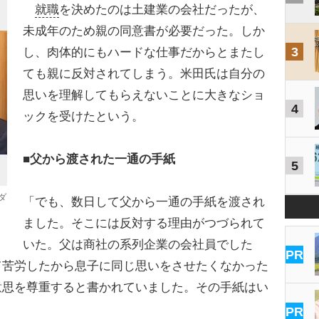
就職
を決めたのは土建業の会社だったが、
未成年のため親の同意書が必要だった。しか
3
し、肉体的にもハードな仕事だからとまたし
ても親に反対されてしまう。米田氏は自分の
思いを理解してもらえないことに大きなショ
4
ックを受けたという。
■父から渡された一通の手紙
5
ダ
「でも、数日して父から一通の手紙を渡され
ました。そこには反対する理由がつづられて
いた。父は商社の系列企業の会社員でした
PR
て苦労したから息子に同じ思いをさせたくなかった
意思を尊重すると書かれていました。その手紙はい
PR