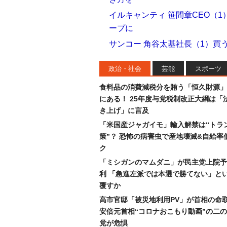
イルキャンティ 笹間章CEO（
ープに
サンコー 角谷太基社長（1）買
政治・社会
芸能
スポーツ
食料品の消費減税分を賄う「恒久財源」
にある！ 25年度与党税制改正大綱は「
き上げ」に言及
「米国産ジャガイモ」輸入解禁は“トラ
策”？ 恐怖の病害虫で産地壊滅&自給率
ク
「ミシガンのマムダニ」が民主党上院予
利 「急進左派では本選で勝てない」と
覆すか
高市官邸「被災地利用PV」が首相の命
安倍元首相“コロナおこもり動画”の二
党が危惧