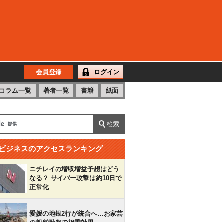
会員登録
ログイン
コラム一覧
著者一覧
書籍
紙面
ビジネスのアクセスランキング
ニチレイの増収増益予想はどう
なる？ サイバー攻撃は約10日で
正常化
愛媛の地銀2行が統合へ…お家芸