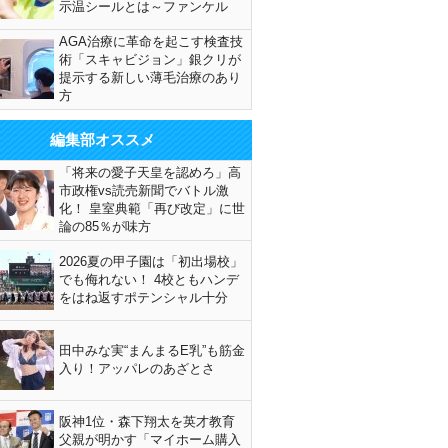
示温シールとは～ファンケル
AGA治療に革命を起こす検査技
術「スキャビジョン」銀クリが
提示する新しい薄毛治療のあり
方
編集部オススメ
「将来の愛子天皇を認めろ」高
市政権vs読売新聞でバトル激
化！ 皇室典範「再び改定」に世
論の85％が味方
2026夏の甲子園は「初出場校」
でも侮れない！ 4校ともハンデ
をはね返すポテンシャル十分
田中みな実“まんまるE乳”も筋金
入り！アッパレのあざとさ
阪神1位・森下翔太を英才教育
父親が明かす「マイホーム購入