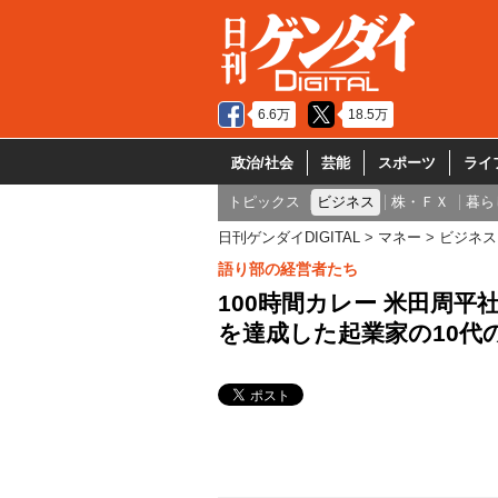
6.6万
18.5万
政治/社会
芸能
スポーツ
ライ
トピックス
ビジネス
株・ＦＸ
暮ら
日刊ゲンダイDIGITAL
マネー
ビジネス
語り部の経営者たち
100時間カレー 米田周平
を達成した起業家の10代