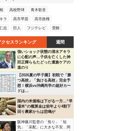
相
高校野球
青木歌音
キラ
高市早苗
高市政権
仁志
巨人
フジテレビ
受験
アクセスランキング
週間
強いショック状態の清水アキラ
に心配の声…子供を亡くした神
田正輝らもたどった遺族ケアの
道のり
【2026夏の甲子園】初戦で「勝
つ高校」「負ける高校」完全予
想！横浜vs沖縄尚学の超好カー
ドは…
国内の米価格は下がる一方…“早
場米”の概算金は前年より4割下
回り農家からは悲鳴が
阪神藤川監督の「焦り」「短
気」「采配」に大きな不安…岡