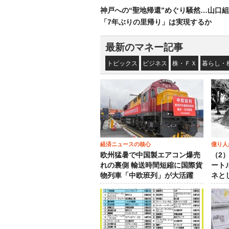
神戸への“聖地帰還”めぐり騒然…山口
「7年ぶりの里帰り」は実現するか
最新のマネー記事
トピックス
ビジネス
株・ＦＸ
暮らし・
経済ニュースの核心
億り人
欧州猛暑で中国製エアコン爆売
（2
れの裏側 輸送時間短縮に国際貨
ート
物列車「中欧班列」が大活躍
ネと