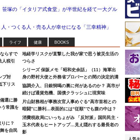
1）笹塚の「イタリア式食堂」が半世紀を経て一大グル
う人・つくる人・売る人が幸せになる「三幸精神」
ライフ
健康
BOOKS
ならすで
地経学リスクが直撃した我が家で思う被災生活の
法人税引
つらさ
シリーズ 保阪メモ「昭和史余話」（11）海軍出
ンプ対
身の野村大使と外務省プロパーとの間の決定的溝
低下リス
協調介入、日銀恫喝の裏に何があるのか？ 高市が
続けば通貨危機、国債クラッシュに現実味
備選に勝
片山財務相が事務次官人事めぐる“高市首相との
いう常識を
暗闘”に勝利…表面的には“従順”でも腹の中は？
消費税政局にいっちょがみ 「反対派」国民民主・
取りに？
玉木代表もヒートアップ…見え隠れする最長老の
の舞を自民
影
人気