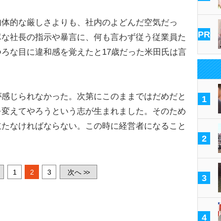
体的な厳しさよりも、社内のよどんだ空気だっ
PR
尽な社長の指示や暴言に、何も言わず従う従業員た
ろな目に違和感を覚えたと17歳だった米田氏は言
が感じられなかった。次第にこのままではだめだと
1
を変えてやろうという志が生まれました。そのため
立たなければならない。この時に経営者になること
2
1
2
3
次へ
>>
3
4