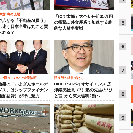
業界 噂の現場
「ゆで太郎」大卒初任給35万円
で広がる「不動産AI買収」
5
の衝撃…外食産業で加速する劇
…迷う日本企業は丸ごと買
的な人材争奪戦
られる？
6
7
SAで買っていい？企業診断
語り部の経営者たち
地盤の「いよぎんホールデ
HIROTSUバイオサイエンス 広
グス」はシップファイナン
津崇亮社長（2）塾の先生の“ひ
8
船舶融資）が特に魅力
と言”から東大理科2類へ
9