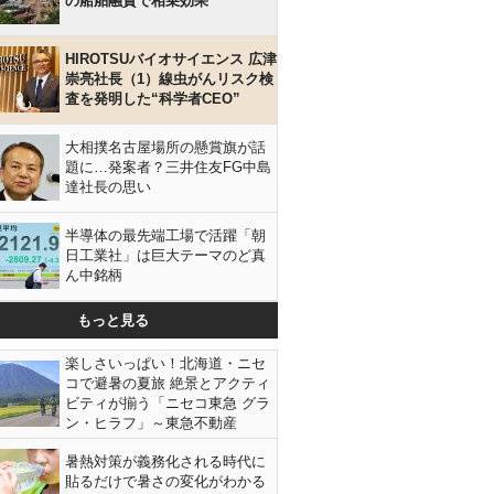
の船舶融資で相乗効果
HIROTSUバイオサイエンス 広津
崇亮社長（1）線虫がんリスク検
査を発明した“科学者CEO”
大相撲名古屋場所の懸賞旗が話
題に…発案者？三井住友FG中島
達社長の思い
半導体の最先端工場で活躍「朝
日工業社」は巨大テーマのど真
ん中銘柄
もっと見る
楽しさいっぱい！北海道・ニセ
コで避暑の夏旅 絶景とアクティ
ビティが揃う「ニセコ東急 グラ
ン・ヒラフ」～東急不動産
暑熱対策が義務化される時代に
貼るだけで暑さの変化がわかる