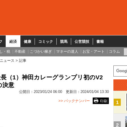
フ
経済
健康
コミック
競馬
公営競技
書籍
し・税
不動産
こづかい稼ぎ
マネーの達人
お宝・アート
コラム
ニュース
記事
社長（1）神田カレーグランプリ初のV2
の決意
公開日：
2023/01/24 06:00
更新日：
2024/01/04 13:30
>> バックナンバー
印刷
1
2