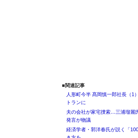
■関連記事
人形町今半 髙岡慎一郎社長（1
トランに
夫の会社が家宅捜索…三浦瑠麗
発言が物議
経済学者・郭洋春氏が説く「10
き方を