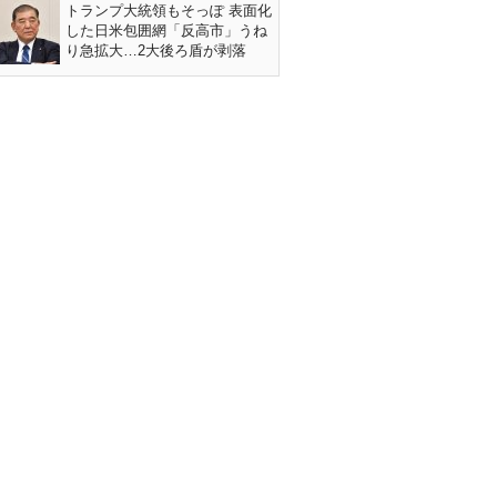
トランプ大統領もそっぽ 表面化
した日米包囲網「反高市」うね
り急拡大…2大後ろ盾が剥落