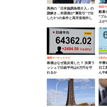
笑顔でM
異例の「日米協調為替介入」の
酷暑
謎解き…米国側が”裏取引”で出
“ブ
した3つの条件と高市首相外し
上が
週間マーケットナビ
Z世代
株価はなぜ急反発した？ 決算ラ
半導
ッシュで日経平均は6万円を守
日工
れるか
ん中