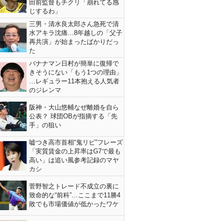
田前監督もチクリ「崩れてる感
じするわ」
三男・清水良太郎さん急死で清
水アキラ沈痛…8年越しの「父子
再共演」が始まったばかりだっ
た
バナナマン日村が簡単に復帰で
きそうにない「もう1つの理由」
…レギュラー11本抱える人気者
のジレンマ
阪神・大山悠輔なぜ離婚を自ら
公表？ 球団OBが指摘する「先
手」の狙い
嘘つき高市首相“鬼リピ”フレーズ
「実質賃金の上昇率はG7で最も
高い」は追い風参考記録のマヤ
カシ
菅野智之トレード不成立の裏に
致命的な“前科”…ここまで11勝4
敗でも市場価値が低かったワケ