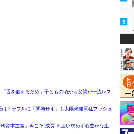
5
）「舌を鍛えるため」子どもの頃から父親が一流レス
氏はトラブルに「関与せず」も太陽光発電猛プッシュ
0均資本主義」今こそ“成長”を追い求めず心豊かな生