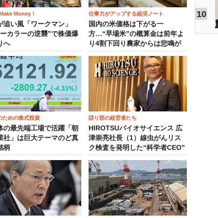
10
ake Money！
仕事力がアップする経済ノート
が追い風「ワークマン」
国内の米価格は下がる一
ルーカラーの逆襲”で株価爆
方…“早場米”の概算金は前年よ
りへ
り4割下回り農家からは悲鳴が
のための株式投資
語り部の経営者たち
体の最先端工場で活躍「朝
HIROTSUバイオサイエンス 広
業社」は巨大テーマのど真
津崇亮社長（1）線虫がんリス
銘柄
ク検査を発明した“科学者CEO”