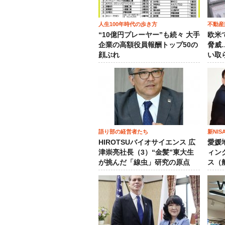
人生100年時代の歩き方
不動産
“10億円プレーヤー”も続々 大手
欧米
企業の高額役員報酬トップ50の
脅威
顔ぶれ
い取
語り部の経営者たち
新NI
HIROTSUバイオサイエンス 広
愛媛
津崇亮社長（3）“金髪”東大生
ィン
が挑んだ「線虫」研究の原点
ス（