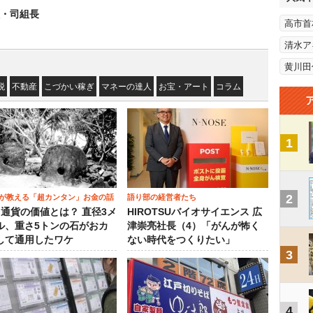
組・司組長
高市首
清水ア
黄川田
税
不動産
こづかい稼ぎ
マネーの達人
お宝・アート
コラム
1
2
が教える「超カンタン」お金の話
語り部の経営者たち
）通貨の価値とは？ 直径3メ
HIROTSUバイオサイエンス 広
ル、重さ5トンの石がおカ
津崇亮社長（4）「がんが怖く
して通用したワケ
ない時代をつくりたい」
3
4