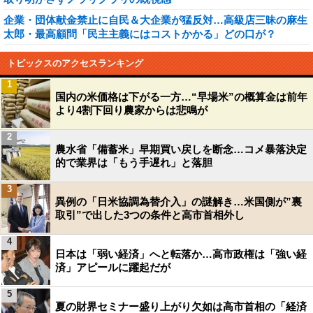
企業・団体献金禁止に自民＆大企業が猛反対…高級店三昧の麻生
太郎・最高顧問「民主主義にはコストかかる」どの口が？
トピックスのアクセスランキング
1
国内の米価格は下がる一方…“早場米”の概算金は前年
より4割下回り農家からは悲鳴が
2
農水省「備蓄米」早期買い戻しを断念…コメ暴落決定
的で業界は「もう手遅れ」と落胆
3
異例の「日米協調為替介入」の謎解き…米国側が”裏
取引”で出した3つの条件と高市首相外し
4
日本は「弱い経済」へと転落か…高市政権は「強い経
済」アピールに躍起だが
5
夏の財界セミナー盛り上がり欠如は高市首相の「経済