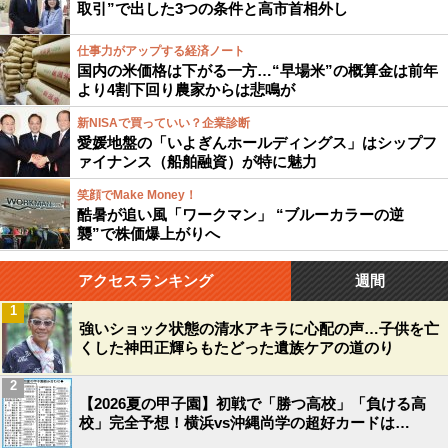
取引”で出した3つの条件と高市首相外し
仕事力がアップする経済ノート
国内の米価格は下がる一方…“早場米”の概算金は前年
より4割下回り農家からは悲鳴が
新NISAで買っていい？企業診断
愛媛地盤の「いよぎんホールディングス」はシップフ
ァイナンス（船舶融資）が特に魅力
笑顔でMake Money！
酷暑が追い風「ワークマン」 “ブルーカラーの逆
襲”で株価爆上がりへ
アクセスランキング
週間
1
強いショック状態の清水アキラに心配の声…子供を亡
くした神田正輝らもたどった遺族ケアの道のり
2
【2026夏の甲子園】初戦で「勝つ高校」「負ける高
校」完全予想！横浜vs沖縄尚学の超好カードは…