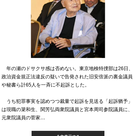
年の瀬のドサクサ感は否めない。東京地検特捜部は26日、
政治資金規正法違反の疑いで告発された旧安倍派の裏金議員
や秘書ら計65人を一斉に不起訴とした。
うち犯罪事実を認めつつ裁量で起訴を見送る「起訴猶予」
は現職の簗和生、関芳弘両衆院議員と宮本周司参院議員に、
元衆院議員の菅家…