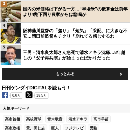
3
国内の米価格は下がる一方…“早場米”の概算金は前年
より4割下回り農家からは悲鳴が
4
阪神藤川監督の「焦り」「短気」「采配」に大きな不
安…岡田前監督もチクリ「崩れてる感じするわ」
5
三男・清水良太郎さん急死で清水アキラ沈痛…8年越
しの「父子再共演」が始まったばかりだった
もっとみる
日刊ゲンダイDIGITALを読もう！
6.6万
18.5万
人気キーワード
高市首相
高校野球
青木歌音
清水アキラ
高市早苗
高市政権
黄川田仁志
巨人
フジテレビ
受験