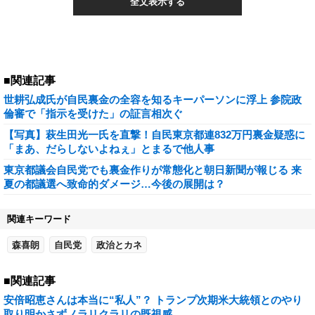
全文表示する
■関連記事
世耕弘成氏が自民裏金の全容を知るキーパーソンに浮上 参院政
倫審で「指示を受けた」の証言相次ぐ
【写真】萩生田光一氏を直撃！自民東京都連832万円裏金疑惑に
「まあ、だらしないよねぇ」とまるで他人事
東京都議会自民党でも裏金作りが常態化と朝日新聞が報じる 来
夏の都議選へ致命的ダメージ…今後の展開は？
関連キーワード
森喜朗
自民党
政治とカネ
■関連記事
安倍昭恵さんは本当に“私人”？ トランプ次期米大統領とのやり
取り明かさずノラリクラリの既視感