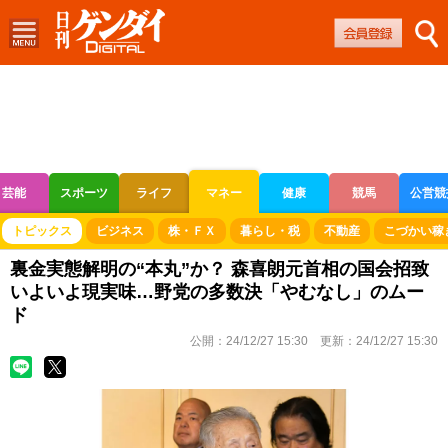
芸能
スポーツ
ライフ
マネー
健康
競馬
公営競
ボートレース
競輪
オートレース
トピックス
ビジネス
株・ＦＸ
暮らし・税
不動産
こづかい稼
裏金実態解明の“本丸”か？ 森喜朗元首相の国会招致
いよいよ現実味…野党の多数決「やむなし」のムー
ド
公開：
24/12/27 15:30
更新：
24/12/27 15:30