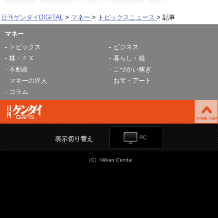
日刊ゲンダイDIGITAL
マネー
トピックスニュース
記事
マネー
トピックス
ビジネス
株・ＦＸ
暮らし・税
不動産
こづかい稼ぎ
マネーの達人
お宝・アート
コラム
表示切り替え
（C）Nikkan Gendai