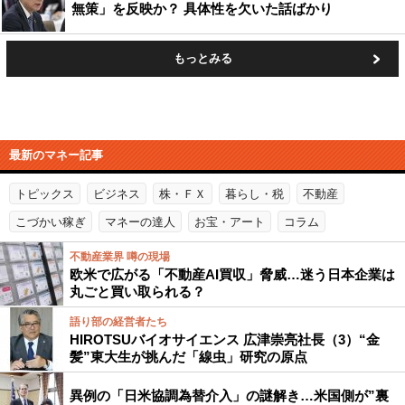
無策」を反映か？ 具体性を欠いた話ばかり
もっとみる
最新のマネー記事
トピックス
ビジネス
株・ＦＸ
暮らし・税
不動産
こづかい稼ぎ
マネーの達人
お宝・アート
コラム
不動産業界 噂の現場
欧米で広がる「不動産AI買収」脅威…迷う日本企業は
丸ごと買い取られる？
語り部の経営者たち
HIROTSUバイオサイエンス 広津崇亮社長（3）“金
髪”東大生が挑んだ「線虫」研究の原点
異例の「日米協調為替介入」の謎解き…米国側が”裏