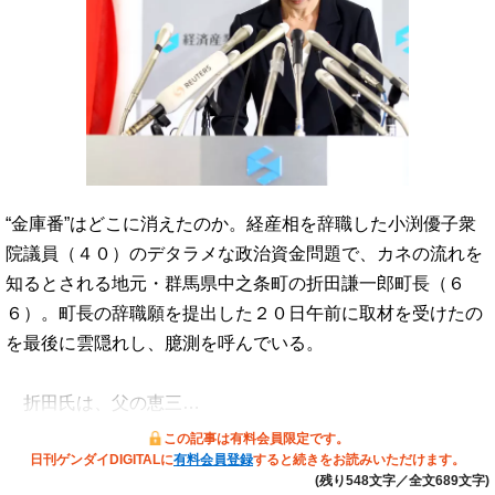
“金庫番”はどこに消えたのか。経産相を辞職した小渕優子衆
院議員（４０）のデタラメな政治資金問題で、カネの流れを
知るとされる地元・群馬県中之条町の折田謙一郎町長（６
６）。町長の辞職願を提出した２０日午前に取材を受けたの
を最後に雲隠れし、臆測を呼んでいる。
折田氏は、父の恵三…
この記事は有料会員限定です。
日刊ゲンダイDIGITALに
有料会員登録
すると続きをお読みいただけます。
(残り548文字／全文689文字)