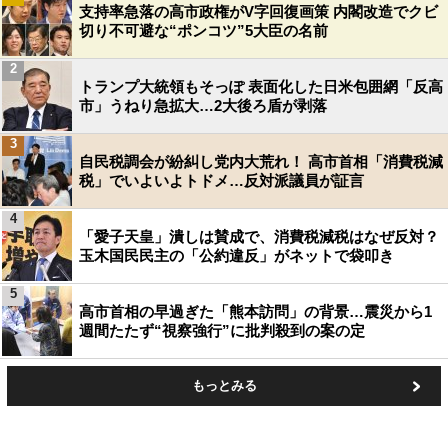
支持率急落の高市政権がV字回復画策 内閣改造でクビ
切り不可避な“ポンコツ”5大臣の名前
2
トランプ大統領もそっぽ 表面化した日米包囲網「反高
市」うねり急拡大…2大後ろ盾が剥落
3
自民税調会が紛糾し党内大荒れ！ 高市首相「消費税減
税」でいよいよトドメ…反対派議員が証言
4
「愛子天皇」潰しは賛成で、消費税減税はなぜ反対？
玉木国民民主の「公約違反」がネットで袋叩き
5
高市首相の早過ぎた「熊本訪問」の背景…震災から1
週間たたず“視察強行”に批判殺到の案の定
もっとみる