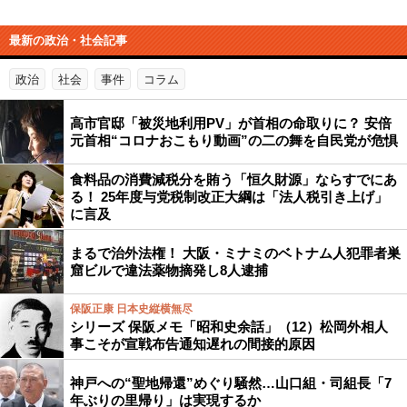
最新の政治・社会記事
政治
社会
事件
コラム
高市官邸「被災地利用PV」が首相の命取りに？ 安倍
元首相“コロナおこもり動画”の二の舞を自民党が危惧
食料品の消費減税分を賄う「恒久財源」ならすでにあ
る！ 25年度与党税制改正大綱は「法人税引き上げ」
に言及
まるで治外法権！ 大阪・ミナミのベトナム人犯罪者巣
窟ビルで違法薬物摘発し8人逮捕
保阪正康 日本史縦横無尽
シリーズ 保阪メモ「昭和史余話」（12）松岡外相人
事こそが宣戦布告通知遅れの間接的原因
神戸への“聖地帰還”めぐり騒然…山口組・司組長「7
年ぶりの里帰り」は実現するか