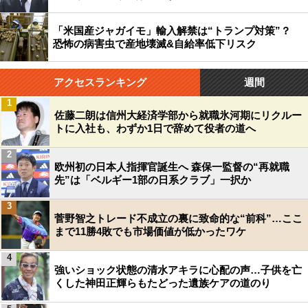
「米国産ジャガイモ」輸入解禁は“トランプ対策”？
恐怖の病害虫で産地壊滅&自給率低下リスク
アクセスランキング
週間
1
佐藤二朗は信州大経済学部から就職氷河期にリクルー
トに入社も、わずか1日で辞めて役者の道へ
2
欧州初の日本人指揮官誕生へ 森保一監督の“再就職
先”は「ベルギー1部の日系クラブ」一択か
3
菅野智之トレード不成立の裏に致命的な“前科”…ここ
まで11勝4敗でも市場価値が低かったワケ
4
強いショック状態の清水アキラに心配の声…子供を亡
くした神田正輝らもたどった遺族ケアの道のり