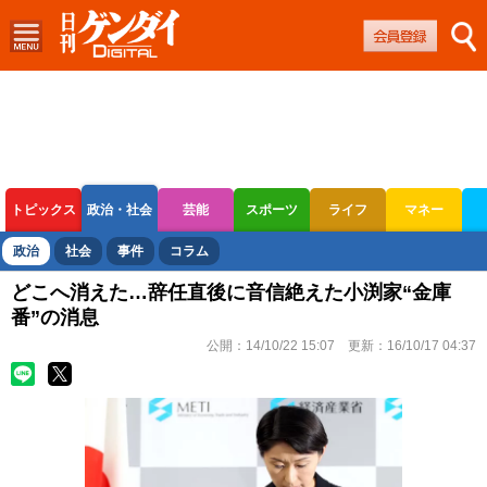
トピックス
政治・社会
芸能
スポーツ
ライフ
マネー
ボートレース
競輪
オートレース
政治
社会
事件
コラム
どこへ消えた…辞任直後に音信絶えた小渕家“金庫
番”の消息
公開：
14/10/22 15:07
更新：
16/10/17 04:37