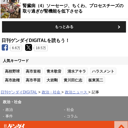
5
腎臓病（4）ソーセージ、ちくわ、プロセスチーズの
取り過ぎが腎機能を低下させる
もっとみる
日刊ゲンダイDIGITALを読もう！
6.6万
18.5万
人気キーワード
高校野球
高市首相
青木歌音
清水アキラ
ハラスメント
高市政権
高市早苗
大岩剛
黄川田仁志
板東英二
日刊ゲンダイDIGITAL
政治・社会
政治ニュース
記事
政治・社会
政治
社会
事件
コラム