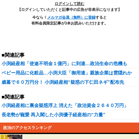
ログインして読む
【ログインしていただくと記事中の広告が非表示になります】
今なら！
メルマガ会員（無料）に登録
すると
有料会員限定記事が3本お読みいただけます。
■関連記事
小渕経産相「使途不明金１億円」に到達…政治生命の危機も
ベビー用品に化粧品…小渕大臣「御用達」親族企業は雲隠れか
歳暮で６０万円分！ 小渕経産相“疑惑の下仁田ネギ”配布先
■関連記事
小渕経産相に裏金疑惑浮上 消えた「政治資金２６４０万円」
長老勢が寵愛 再入閣した小渕優子経産相の“力量”
政治のアクセスランキング
1