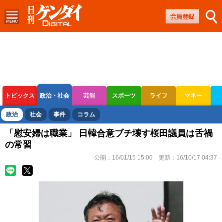
トピックス
政治・社会
芸能
スポーツ
ライフ
マネー
ボートレース
競輪
オートレース
政治
社会
事件
コラム
「慰安婦は職業」 日韓合意ブチ壊す桜田議員は舌禍
の常習
公開：
16/01/15 15:00
更新：
16/10/17 04:37