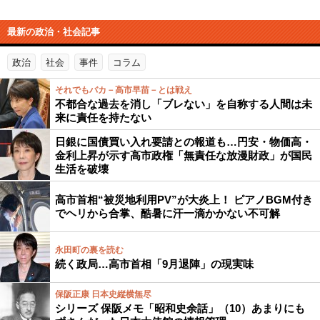
最新の政治・社会記事
政治
社会
事件
コラム
それでもバカ－高市早苗－とは戦え
不都合な過去を消し「ブレない」を自称する人間は未
来に責任を持たない
日銀に国債買い入れ要請との報道も…円安・物価高・
金利上昇が示す高市政権「無責任な放漫財政」が国民
生活を破壊
高市首相“被災地利用PV”が大炎上！ ピアノBGM付き
でヘリから合掌、酷暑に汗一滴かかない不可解
永田町の裏を読む
続く政局…高市首相「9月退陣」の現実味
保阪正康 日本史縦横無尽
シリーズ 保阪メモ「昭和史余話」（10）あまりにも