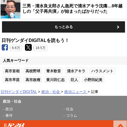
5
三男・清水良太郎さん急死で清水アキラ沈痛…8年越
しの「父子再共演」が始まったばかりだった
もっとみる
日刊ゲンダイDIGITALを読もう！
6.6万
18.5万
人気キーワード
高市首相
高校野球
青木歌音
清水アキラ
ハラスメント
高市早苗
高市政権
黄川田仁志
巨人
小野田紀美
日刊ゲンダイDIGITAL
政治・社会
政治ニュース
記事
政治・社会
政治
社会
事件
コラム