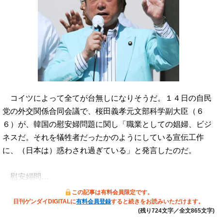
コイツによって全てが台無しになりそうだ。１４日の自民
党の外交関係合同会議で、桜田義孝元文部科学副大臣（６
６）が、韓国の慰安婦問題に関し「職業としての娼婦、ビジ
ネスだ。それを犠牲者だったかのようにしている宣伝工作
に、（日本は）惑わされ過ぎている」と発言したのだ。
慰安婦問…
この記事は有料会員限定です。
日刊ゲンダイDIGITALに
有料会員登録
すると続きをお読みいただけます。
(残り724文字／全文865文字)