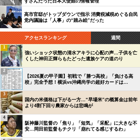
ずさんだった日本大使館の情報管理
高市官邸がトップダウンで指示 消費税減税めぐる自民
党内議論は「人事」の“踏み絵”だった
アクセスランキング
週間
1
強いショック状態の清水アキラに心配の声…子供を亡
くした神田正輝らもたどった遺族ケアの道のり
2
【2026夏の甲子園】初戦で「勝つ高校」「負ける高
校」完全予想！横浜vs沖縄尚学の超好カードは…
3
国内の米価格は下がる一方…“早場米”の概算金は前年
より4割下回り農家からは悲鳴が
4
阪神藤川監督の「焦り」「短気」「采配」に大きな不
安…岡田前監督もチクリ「崩れてる感じするわ」