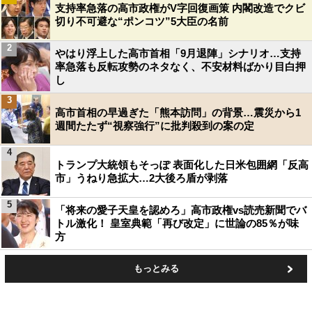
支持率急落の高市政権がV字回復画策 内閣改造でクビ
切り不可避な“ポンコツ”5大臣の名前
2
やはり浮上した高市首相「9月退陣」シナリオ…支持
率急落も反転攻勢のネタなく、不安材料ばかり目白押
し
3
高市首相の早過ぎた「熊本訪問」の背景…震災から1
週間たたず“視察強行”に批判殺到の案の定
4
トランプ大統領もそっぽ 表面化した日米包囲網「反高
市」うねり急拡大…2大後ろ盾が剥落
5
「将来の愛子天皇を認めろ」高市政権vs読売新聞でバ
トル激化！ 皇室典範「再び改定」に世論の85％が味
方
もっとみる