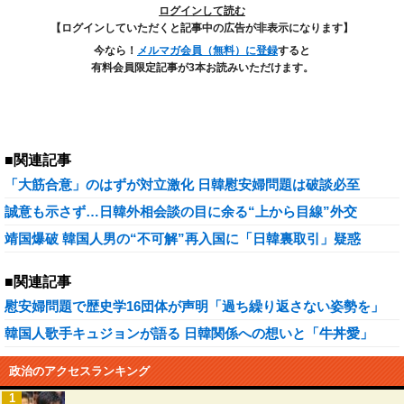
ログインして読む
【ログインしていただくと記事中の広告が非表示になります】
今なら！
メルマガ会員（無料）に登録
すると
有料会員限定記事が3本お読みいただけます。
■関連記事
「大筋合意」のはずが対立激化 日韓慰安婦問題は破談必至
誠意も示さず…日韓外相会談の目に余る“上から目線”外交
靖国爆破 韓国人男の“不可解”再入国に「日韓裏取引」疑惑
■関連記事
慰安婦問題で歴史学16団体が声明「過ち繰り返さない姿勢を」
韓国人歌手キュジョンが語る 日韓関係への想いと「牛丼愛」
政治のアクセスランキング
1