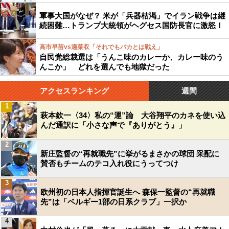
軍事大国がなぜ？ 米が「兵器枯渇」でイラン戦争は継
続困難…トランプ大統領がヘグセス国防長官に激怒！
高市早苗vs適菜収「それでもバカとは戦え」
自民党総裁選は「うんこ味のカレーか、カレー味のう
んこか」 どれを選んでも地獄だった
アクセスランキング
週間
1
萩本欽一〈34〉私の“運”論 大谷翔平のカネを使い込
んだ通訳に「小さな声で『ありがとう』」
2
新庄監督の“再就職先”に挙がるまさかの球団 采配に
賛否もチームのテコ入れ役にうってつけ
3
欧州初の日本人指揮官誕生へ 森保一監督の“再就職
先”は「ベルギー1部の日系クラブ」一択か
4