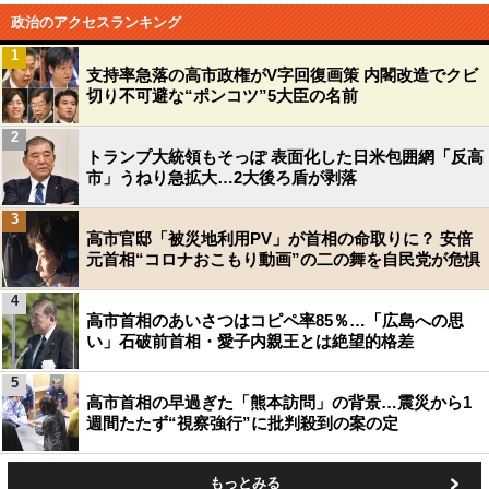
政治のアクセスランキング
1
支持率急落の高市政権がV字回復画策 内閣改造でクビ
切り不可避な“ポンコツ”5大臣の名前
2
トランプ大統領もそっぽ 表面化した日米包囲網「反高
市」うねり急拡大…2大後ろ盾が剥落
3
高市官邸「被災地利用PV」が首相の命取りに？ 安倍
元首相“コロナおこもり動画”の二の舞を自民党が危惧
4
高市首相のあいさつはコピペ率85％…「広島への思
い」石破前首相・愛子内親王とは絶望的格差
5
高市首相の早過ぎた「熊本訪問」の背景…震災から1
週間たたず“視察強行”に批判殺到の案の定
もっとみる