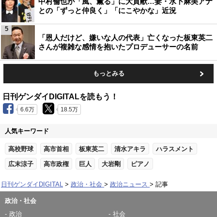
中村倫也が「風、薫る」に大貢献…妻・水卜麻美アナ
との「ずっと仲良く」「にこやかな」近況
5
「恩人だけど、嫌いな人の代表」亡くなった板東英二
さんが複雑な感情を抱いたプロデューサーの名前
もっとみる
日刊ゲンダイDIGITALを読もう！
6.6万
18.5万
人気キーワード
高校野球
高市首相
板東英二
清水アキラ
ハラスメント
広末涼子
高市政権
巨人
大岩剛
ピアノ
日刊ゲンダイDIGITAL
政治・社会
政治ニュース
記事
政治・社会
政治
社会