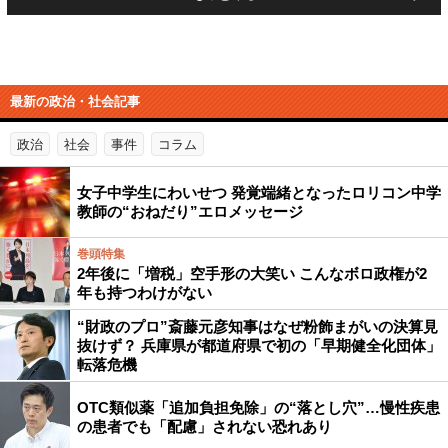
最新の政治・社会記事
政治
社会
事件
コラム
女子中学生にわいせつ 発覚端緒となったロリコン中学
教師の“おねだり”エロメッセージ
巻頭特集
2年後に「増税」空手形の大笑い こんなボロ政権が2
年も持つわけがない
“財政のプロ”斎藤元彦知事はなぜ粉飾まがいの決算見
抜けず？ 兵庫県が都道府県で初の「早期健全化団体」
転落危機
OTC類似薬「追加負担免除」の“落とし穴”…慢性疾患
の患者でも「配慮」されない恐れあり