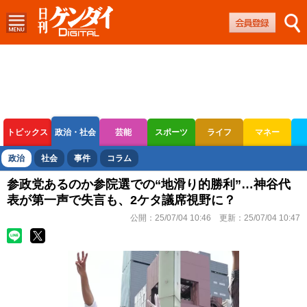
トピックス
政治・社会
芸能
スポーツ
ライフ
マネー
ボートレース
競輪
オートレース
政治
社会
事件
コラム
参政党あるのか参院選での“地滑り的勝利”…神谷代
表が第一声で失言も、2ケタ議席視野に？
公開：
25/07/04 10:46
更新：
25/07/04 10:47