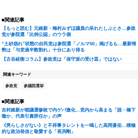
■関連記事
【もっと読む】元維新・梅村みずほ議員の呆れたしぶとさ…参政
党が参院選「比例公認」のウラ側
“土砂崩れ”状態の自民党は参院選「ノルマ50」掲げるも…最新情
勢は「与党過半数割れ」十分にあり得る
【古谷経衡コラム】参政党は「保守派の受け皿」ではない
関連キーワード
参政党
参議院選挙
■関連記事
吉村維新が都議選惨敗で内ゲバ激化…党内から高まる「脱・橋下
徹か、代表引責辞任か」の声
《男らしさがない》と不祥事タレントを一喝した高岡蒼佑…積極
的な政治発信と敬愛する「長渕剛」