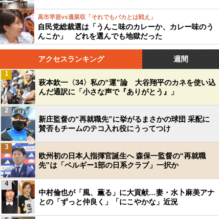
高市早苗vs適菜収「それでもバカとは戦え」
自民党総裁選は「うんこ味のカレーか、カレー味のう
んこか」 どれを選んでも地獄だった
アクセスランキング
週間
1
萩本欽一〈34〉私の“運”論 大谷翔平のカネを使い込
んだ通訳に「小さな声で『ありがとう』」
2
新庄監督の“再就職先”に挙がるまさかの球団 采配に
賛否もチームのテコ入れ役にうってつけ
3
欧州初の日本人指揮官誕生へ 森保一監督の“再就職
先”は「ベルギー1部の日系クラブ」一択か
4
中村倫也が「風、薫る」に大貢献…妻・水卜麻美アナ
との「ずっと仲良く」「にこやかな」近況