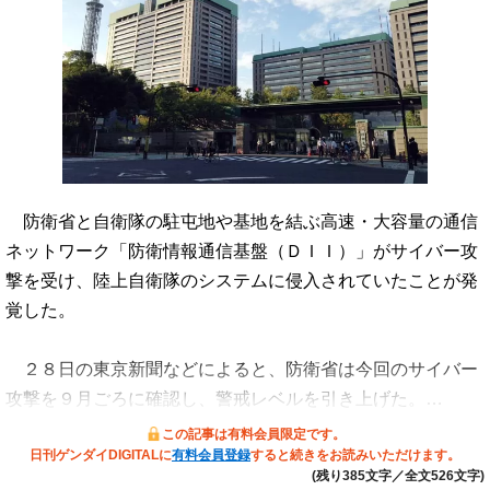
防衛省と自衛隊の駐屯地や基地を結ぶ高速・大容量の通信
ネットワーク「防衛情報通信基盤（ＤＩＩ）」がサイバー攻
撃を受け、陸上自衛隊のシステムに侵入されていたことが発
覚した。
２８日の東京新聞などによると、防衛省は今回のサイバー
攻撃を９月ごろに確認し、警戒レベルを引き上げた。…
この記事は有料会員限定です。
日刊ゲンダイDIGITALに
有料会員登録
すると続きをお読みいただけます。
(残り385文字／全文526文字)