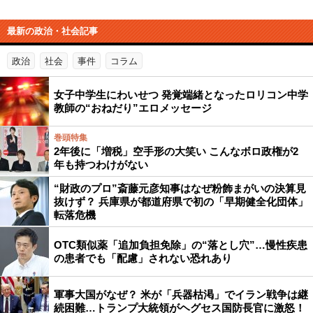
最新の政治・社会記事
政治
社会
事件
コラム
女子中学生にわいせつ 発覚端緒となったロリコン中学
教師の“おねだり”エロメッセージ
巻頭特集
2年後に「増税」空手形の大笑い こんなボロ政権が2
年も持つわけがない
“財政のプロ”斎藤元彦知事はなぜ粉飾まがいの決算見
抜けず？ 兵庫県が都道府県で初の「早期健全化団体」
転落危機
OTC類似薬「追加負担免除」の“落とし穴”…慢性疾患
の患者でも「配慮」されない恐れあり
軍事大国がなぜ？ 米が「兵器枯渇」でイラン戦争は継
続困難…トランプ大統領がヘグセス国防長官に激怒！