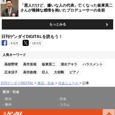
5
「恩人だけど、嫌いな人の代表」亡くなった板東英二
さんが複雑な感情を抱いたプロデューサーの名前
もっとみる
日刊ゲンダイDIGITALを読もう！
6.6万
18.5万
人気キーワード
高校野球
高市首相
板東英二
清水アキラ
ハラスメント
広末涼子
高市政権
巨人
大岩剛
ピアノ
日刊ゲンダイDIGITAL
政治・社会
社会ニュース
記事
政治・社会
政治
社会
事件
コラム