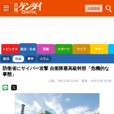
トピックス
政治・社会
芸能
スポーツ
ライフ
マネー
ボートレース
競輪
オートレース
政治
社会
事件
コラム
防衛省にサイバー攻撃 自衛隊最高級幹部「危機的な
事態」
公開：
16/11/28 15:06
更新：
16/11/28 15:06