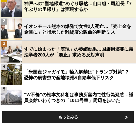
神戸への“聖地帰還”めぐり騒然…山口組・司組長「7
年ぶりの里帰り」は実現するか
2
イオンモール熊本の爆発で女性2人死亡…「売上金を
金庫に」と指示した雑貨店の致命的判断ミス
3
すでに始まった「表現」の萎縮効果…国旗損壊罪に憲
法学者200人が「廃止」求める反対声明
4
「米国産ジャガイモ」輸入解禁は“トランプ対策”？
恐怖の病害虫で産地壊滅&自給率低下リスク
5
“W不倫”の松本文科相は事務所室内で性行為疑惑…議
員会館いわくつきの「1011号室」周辺を歩いた
もっとみる