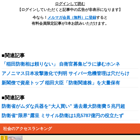
ログインして読む
【ログインしていただくと記事中の広告が非表示になります】
今なら！
メルマガ会員（無料）に登録
すると
有料会員限定記事が3本お読みいただけます。
■関連記事
「稲田防衛相は頼りない」 自衛官募集ビラに滲むホンネ
アノニマス日本攻撃激化で判明 サイバー危機管理は穴だらけ
新閣僚で資産トップ 稲田大臣「防衛関連株」を大量保有
■関連記事
防衛省がムダな兵器を“大人買い” 過去最大防衛費５兆円超
防衛省“限界”露呈 ミサイル防衛は1兆5787億円の役立たず
社会のアクセスランキング
1