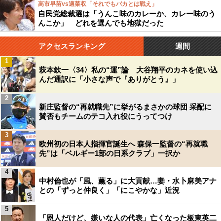
高市早苗vs適菜収「それでもバカとは戦え」
自民党総裁選は「うんこ味のカレーか、カレー味のう
んこか」 どれを選んでも地獄だった
アクセスランキング
週間
1
萩本欽一〈34〉私の“運”論 大谷翔平のカネを使い込
んだ通訳に「小さな声で『ありがとう』」
2
新庄監督の“再就職先”に挙がるまさかの球団 采配に
賛否もチームのテコ入れ役にうってつけ
3
欧州初の日本人指揮官誕生へ 森保一監督の“再就職
先”は「ベルギー1部の日系クラブ」一択か
4
中村倫也が「風、薫る」に大貢献…妻・水卜麻美アナ
との「ずっと仲良く」「にこやかな」近況
5
「恩人だけど、嫌いな人の代表」亡くなった板東英二