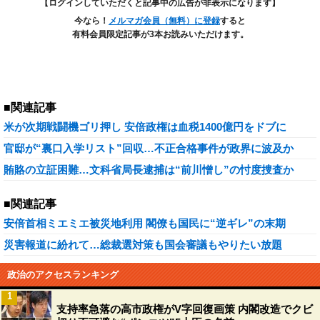
【ログインしていただくと記事中の広告が非表示になります】
今なら！
メルマガ会員（無料）に登録
すると
有料会員限定記事が3本お読みいただけます。
■関連記事
米が次期戦闘機ゴリ押し 安倍政権は血税1400億円をドブに
官邸が“裏口入学リスト”回収…不正合格事件が政界に波及か
賄賂の立証困難…文科省局長逮捕は“前川憎し”の忖度捜査か
■関連記事
安倍首相ミエミエ被災地利用 閣僚も国民に“逆ギレ”の末期
災害報道に紛れて…総裁選対策も国会審議もやりたい放題
政治のアクセスランキング
1
支持率急落の高市政権がV字回復画策 内閣改造でクビ