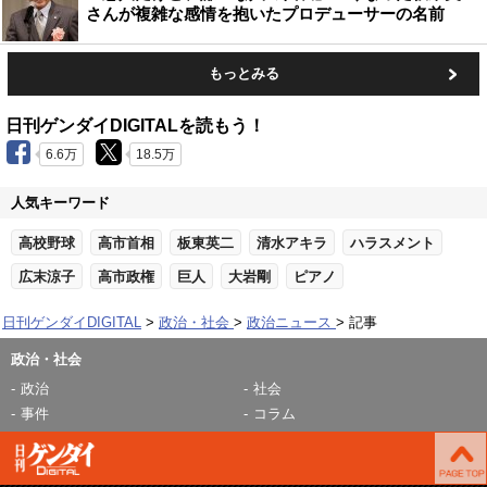
さんが複雑な感情を抱いたプロデューサーの名前
もっとみる
日刊ゲンダイDIGITALを読もう！
6.6万
18.5万
人気キーワード
高校野球
高市首相
板東英二
清水アキラ
ハラスメント
広末涼子
高市政権
巨人
大岩剛
ピアノ
日刊ゲンダイDIGITAL
政治・社会
政治ニュース
記事
政治・社会
政治
社会
事件
コラム