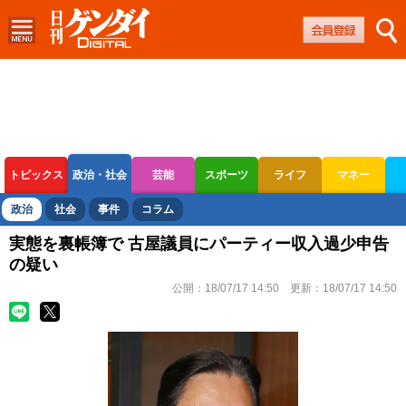
トピックス
政治・社会
芸能
スポーツ
ライフ
マネー
ボートレース
競輪
オートレース
政治
社会
事件
コラム
実態を裏帳簿で 古屋議員にパーティー収入過少申告
の疑い
公開：
18/07/17 14:50
更新：
18/07/17 14:50