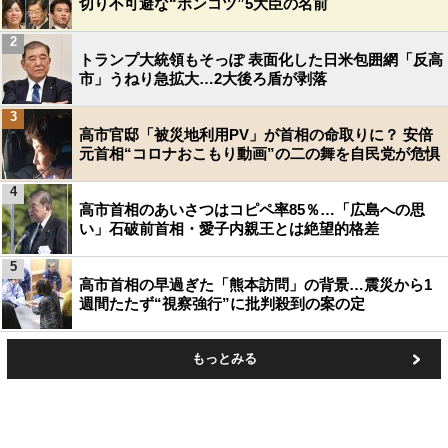
切り不可避な“ポンコツ”5大臣の名前
2
トランプ大統領もそっぽ 表面化した日米包囲網「反高
市」うねり急拡大…2大後ろ盾が剥落
3
高市官邸「被災地利用PV」が首相の命取りに？ 安倍
元首相“コロナおこもり動画”の二の舞を自民党が危惧
4
高市首相のあいさつはコピペ率85％…「広島への思
い」石破前首相・愛子内親王とは絶望的格差
5
高市首相の早過ぎた「熊本訪問」の背景…震災から1
週間たたず“視察強行”に批判殺到の案の定
もっとみる