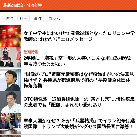
最新の政治・社会記事
政治
社会
事件
コラム
女子中学生にわいせつ 発覚端緒となったロリコン中学
教師の“おねだり”エロメッセージ
巻頭特集
2年後に「増税」空手形の大笑い こんなボロ政権が2
年も持つわけがない
“財政のプロ”斎藤元彦知事はなぜ粉飾まがいの決算見
抜けず？ 兵庫県が都道府県で初の「早期健全化団体」
転落危機
OTC類似薬「追加負担免除」の“落とし穴”…慢性疾患
の患者でも「配慮」されない恐れあり
軍事大国がなぜ？ 米が「兵器枯渇」でイラン戦争は継
続困難…トランプ大統領がヘグセス国防長官に激怒！