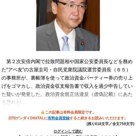
第２次安倍内閣で拉致問題相や国家公安委員長などを務め
た“アベ友”の古屋圭司・自民党衆院議院運営委員長（６５）
の事務所が、裏帳簿を使って政治資金パーティー券の売り上
げをゴマカし、政治資金収支報告書で収入を過少申告してい
た疑いが発覚した。政治資金規正法違反（虚偽記載）にあた
る恐れが…
この記事は有料会員限定です。
日刊ゲンダイDIGITALに
有料会員登録
すると続きをお読みいただけます。
(残り618文字／全文759文字)
ログインして読む