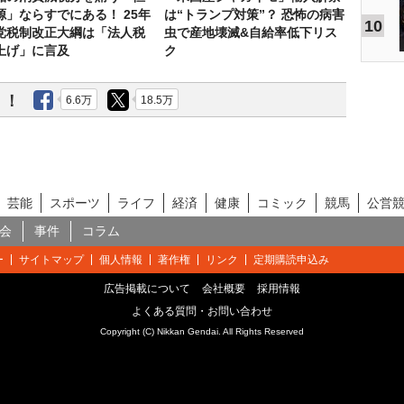
源」ならすでにある！ 25年
は“トランプ対策”？ 恐怖の病害
10
党税制改正大綱は「法人税
虫で産地壊滅&自給率低下リス
上げ」に言及
ク
う！
6.6万
18.5万
芸能
スポーツ
ライフ
経済
健康
コミック
競馬
公営
会
事件
コラム
ー
サイトマップ
個人情報
著作権
リンク
定期購読申込み
広告掲載について
会社概要
採用情報
よくある質問・お問い合わせ
Copyright (C) Nikkan Gendai. All Rights Reserved