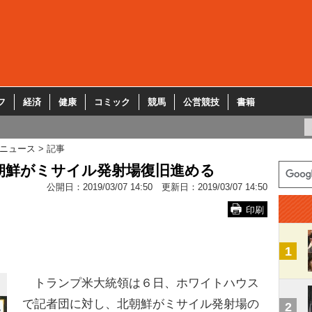
フ
経済
健康
コミック
競馬
公営競技
書籍
ニュース
記事
朝鮮がミサイル発射場復旧進める
公開日：
2019/03/07 14:50
更新日：
2019/03/07 14:50
印刷
1
トランプ米大統領は６日、ホワイトハウス
で記者団に対し、北朝鮮がミサイル発射場の
2