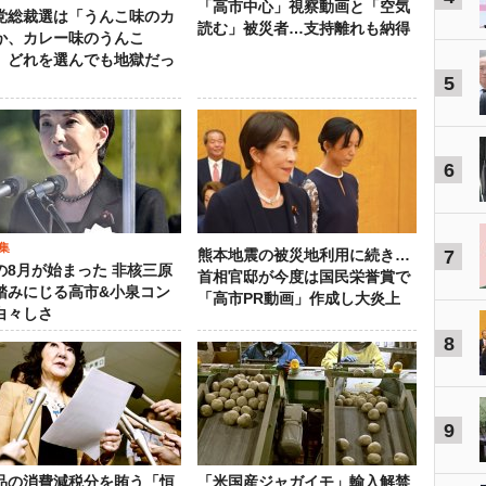
「高市中心」視察動画と「空気
党総裁選は「うんこ味のカ
読む」被災者…支持離れも納得
か、カレー味のうんこ
 どれを選んでも地獄だっ
5
6
集
7
熊本地震の被災地利用に続き…
の8月が始まった 非核三原
首相官邸が今度は国民栄誉賞で
踏みにじる高市&小泉コン
「高市PR動画」作成し大炎上
白々しさ
8
9
品の消費減税分を賄う「恒
「米国産ジャガイモ」輸入解禁