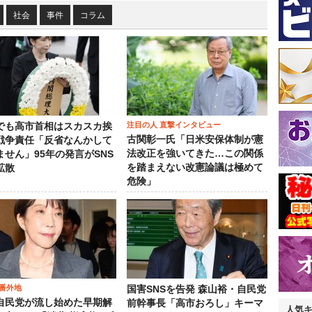
社会
事件
コラム
注目の人 直撃インタビュー
でも高市首相はスカスカ挨
古関彰一氏「日米安保体制が憲
戦争責任「反省なんかして
法改正を強いてきた…この関係
ません」95年の発言がSNS
を踏まえない改憲論議は極めて
拡散
危険」
番外地
国害SNSを告発 森山裕・自民党
自民党が流し始めた早期解
前幹事長「高市おろし」キーマ
人気