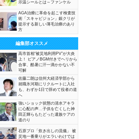
示温シールとは～ファンケル
AGA治療に革命を起こす検査技
術「スキャビジョン」銀クリが
提示する新しい薄毛治療のあり
方
編集部オススメ
高市首相“被災地利用PV”が大炎
上！ ピアノBGM付きでヘリから
合掌、酷暑に汗一滴かかない不
可解
佐藤二朗は信州大経済学部から
就職氷河期にリクルートに入社
も、わずか1日で辞めて役者の道
へ
強いショック状態の清水アキラ
に心配の声…子供を亡くした神
田正輝らもたどった遺族ケアの
道のり
石原プロ「炊き出しの流儀」 被
災地一番乗りがエラいわけでは