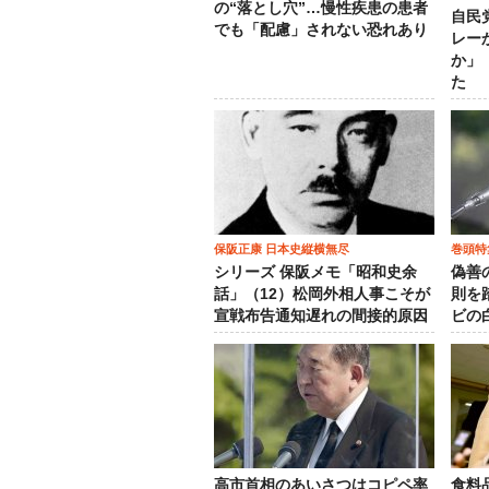
の“落とし穴”…慢性疾患の患者
自民
でも「配慮」されない恐れあり
レー
か」
た
保阪正康 日本史縦横無尽
巻頭特
シリーズ 保阪メモ「昭和史余
偽善
話」（12）松岡外相人事こそが
則を
宣戦布告通知遅れの間接的原因
ビの
高市首相のあいさつはコピペ率
食料