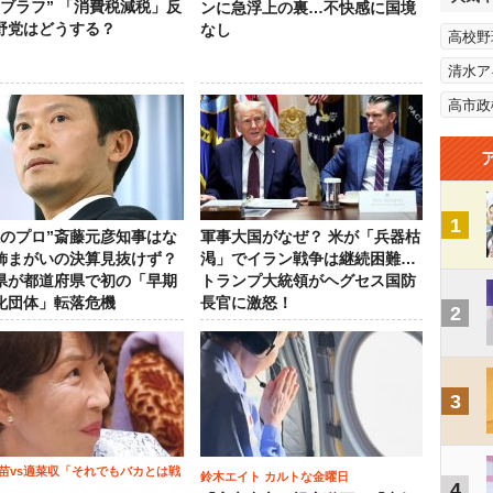
“ブラフ” 「消費税減税」反
ンに急浮上の裏…不快感に国境
野党はどうする？
なし
高校野
清水ア
高市政
1
政のプロ”斎藤元彦知事はな
軍事大国がなぜ？ 米が「兵器枯
飾まがいの決算見抜けず？
渇」でイラン戦争は継続困難…
県が都道府県で初の「早期
トランプ大統領がヘグセス国防
化団体」転落危機
長官に激怒！
2
3
苗vs適菜収「それでもバカとは戦
鈴木エイト カルトな金曜日
4