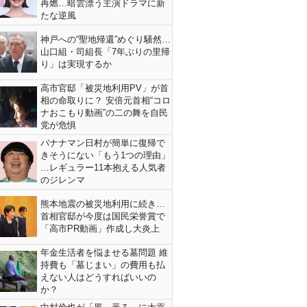
再燃…暗雲漂う主演ドラマに新
たな逆風
神戸への“聖地帰還”めぐり騒然…
山口組・司組長「7年ぶりの里帰
り」は実現するか
高市官邸「被災地利用PV」が首
相の命取りに？ 安倍元首相“コロ
ナおこもり動画”の二の舞を自民
党が危惧
バナナマン日村が簡単に復帰で
きそうにない「もう1つの理由」
…レギュラー11本抱える人気者
のジレンマ
熊本地震の被災地利用に続き…
首相官邸が今度は国民栄誉賞で
「高市PR動画」作成し大炎上
年金生活者を悩ませる墓問題 維
持費も「墓じまい」の費用も払
えない人はどうすればいいの
か？