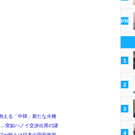
PR
1
2
3
が抱える「中韓」新たな火種
ン…突如ハノイ交渉出席の謎
4
ンプが狙うは日本の円安政策