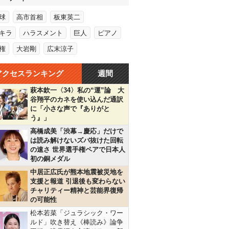
球
高市首相
板東英二
キラ
ハラスメント
巨人
ピアノ
権
大岩剛
広末涼子
アクセスランキング
週間
萩本欽一〈34〉私の“運”論 大
谷翔平のカネを使い込んだ通訳
に「小さな声で『ありがと
う』」
高橋成美「渋幕→慶応」だけで
は読み解けないズバ抜けた回転
の速さ 世界選手権ペアで日本人
初の銅メダル
中居正広氏が熊本地震被災地を
支援と報道 引退後も変わらない
チャリティー精神と芸能界復帰
の可能性
松本若菜「ジュラシック・ワー
ルド」吹き替え《棒読み》論争