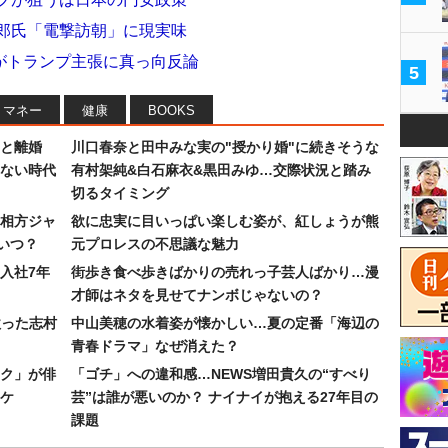
一郎氏「電撃訪朝」に現実味
がトランプ主張に真っ向反論
5
マネー
健康
BOOKS
」と離婚
川口春奈と田中みな実の"授かり婚"に続きそうな
らない時代
有村架純&白石麻衣&黒田みゆ…交際状況と踏み
切るタイミング
相方ジャ
欲に忠実に目いっぱい楽しむ姿が、紅しょうが熊
いつ？
元プロレスの不思議な魅力
入社7年
街歩き食べ歩きばかりの売れっ子芸人ばかり…漫
才師はネタを見せてナンボじゃないの？
歌った志村
中山美穂の水着姿が懐かしい…夏の定番「海辺の
青春ドラマ」なぜ消えた？
ク」が俳
「ゴチ」への違和感…NEWS増田貴久の“すべり
ワケ
芸”は誰が悪いのか？ ナイナイが抱える27年目の
課題