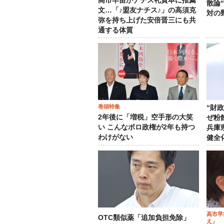
高市早苗がナチス礼賛本に推薦
散論
文…「♪盟友ナチス♪」の高須克
対の
弥を持ち上げた安倍晋三にも共
通する体質
巻頭特集
“財
2年後に「増税」空手形の大笑
ぜ粉
い こんなボロ政権が2年も持つ
兵庫
わけがない
健全
高市早
OTC類似薬「追加負担免除」
え」