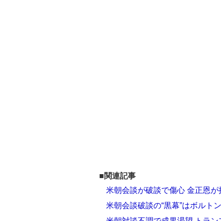
■関連記事
米朝会談が破談で傷心 金正恩
米朝会談破談の“黒幕”はボルト
米朝対談不調で成果渇望 トラ