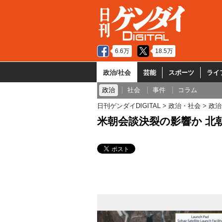
6.6万
18.5万
政治/社会
芸能
スポーツ
ライ
政治
社会
事件
コラム
日刊ゲンダイDIGITAL
政治・社会
政治
米朝会談決裂の影響か 北