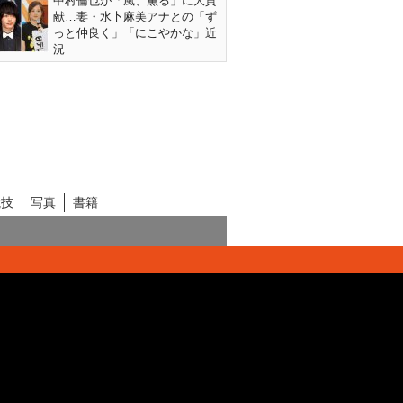
中村倫也が「風、薫る」に大貢
献…妻・水卜麻美アナとの「ず
っと仲良く」「にこやかな」近
況
競技
写真
書籍