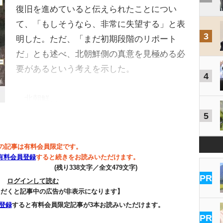
復旧を進めていると伝えられたことについ
て、「もしそうなら、非常に失望する」と表
3
明した。ただ、「まだ初期段階のリポート
だ」とも述べ、北朝鮮側の真意を見極める必
要があるという考えを示した。
4
北朝鮮…
5
の記事は有料会員限定です。
有料会員登録
すると続きをお読みいただけます。
(残り338文字／全文479文字)
PR
ログインして読む
ただくと記事中の広告が非表示になります】
登録
すると有料会員限定記事が3本お読みいただけます。
PR