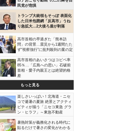
ロナおこもり動画”の二の舞を自
民党が危惧
トランプ大統領もそっぽ 表面化
した日米包囲網「反高市」うね
り急拡大…2大後ろ盾が剥落
高市首相の早過ぎた「熊本訪
問」の背景…震災から1週間たた
ず“視察強行”に批判殺到の案の定
高市首相のあいさつはコピペ率
85％…「広島への思い」石破前
首相・愛子内親王とは絶望的格
差
もっと見る
楽しさいっぱい！北海道・ニセ
コで避暑の夏旅 絶景とアクティ
ビティが揃う「ニセコ東急 グラ
ン・ヒラフ」～東急不動産
暑熱対策が義務化される時代に
貼るだけで暑さの変化がわかる