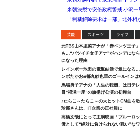
米朝決裂で安倍政権警戒 小沢
「制裁解除要求は一部」北外相
芸能
スポーツ
ライフ
元TBS山本里菜アナが「赤ベンツ王子
も…“バツイチ女子アナ”がハンデにな
になった理由
レインボー池田の電撃結婚で気になる…
ンボたかお&都丸紗也華のゴールインは
馬場典子アナの「人生の転機」は日テレ
目“福澤一座”の旗揚げ公演の初舞台
♪たらこ～たらこ～の大ヒットCM曲を
玲那さんは、IT企業の正社員に
高橋文哉にとって主演映画「ブルーロッ
優として“絶対に負けられない戦い”な