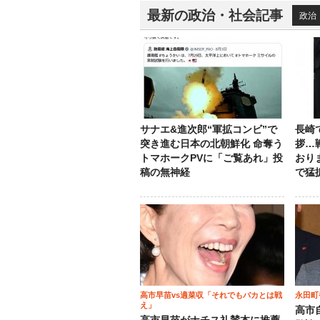
最新の政治・社会記事
政治
サナエ&進次郎“軍拡コンビ”で
長崎
突き進む日本の北朝鮮化 命奪う
拶…
トマホークPVに「ご覧あれ」投
おり
稿の無神経
で猛
高市早苗vs適菜収「それでもバカとは戦
永田町
え」
高市