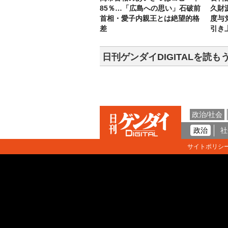
85％…「広島への思い」石破前
久財
首相・愛子内親王とは絶望的格
度与
差
引き
日刊ゲンダイDIGITALを読も
政治/社会
政治
社
サイトポリシ