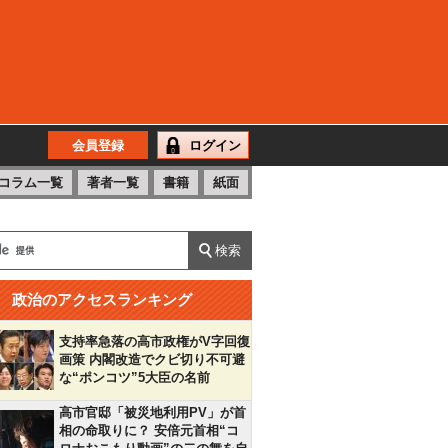
会員登録
ログイン
コラム一覧
著者一覧
書籍
紙面
政治のアクセスランキング
支持率急落の高市政権がV字回復
画策 内閣改造でクビ切り不可避
な“ポンコツ”5大臣の名前
高市官邸「被災地利用PV」が首
相の命取りに？ 安倍元首相“コ