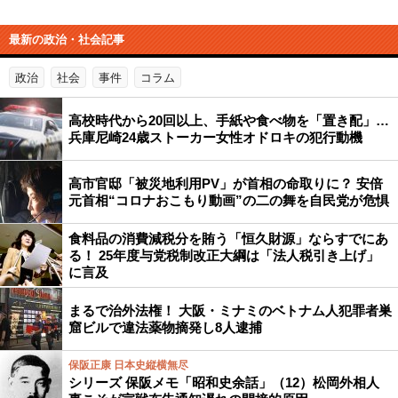
最新の政治・社会記事
政治
社会
事件
コラム
高校時代から20回以上、手紙や食べ物を「置き配」…
兵庫尼崎24歳ストーカー女性オドロキの犯行動機
高市官邸「被災地利用PV」が首相の命取りに？ 安倍
元首相“コロナおこもり動画”の二の舞を自民党が危惧
食料品の消費減税分を賄う「恒久財源」ならすでにあ
る！ 25年度与党税制改正大綱は「法人税引き上げ」
に言及
まるで治外法権！ 大阪・ミナミのベトナム人犯罪者巣
窟ビルで違法薬物摘発し8人逮捕
保阪正康 日本史縦横無尽
シリーズ 保阪メモ「昭和史余話」（12）松岡外相人