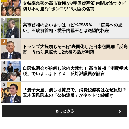
支持率急落の高市政権がV字回復画策 内閣改造でクビ
切り不可避な“ポンコツ”5大臣の名前
2
高市首相のあいさつはコピペ率85％…「広島への思
い」石破前首相・愛子内親王とは絶望的格差
3
トランプ大統領もそっぽ 表面化した日米包囲網「反高
市」うねり急拡大…2大後ろ盾が剥落
4
自民税調会が紛糾し党内大荒れ！ 高市首相「消費税減
税」でいよいよトドメ…反対派議員が証言
5
「愛子天皇」潰しは賛成で、消費税減税はなぜ反対？
玉木国民民主の「公約違反」がネットで袋叩き
もっとみる