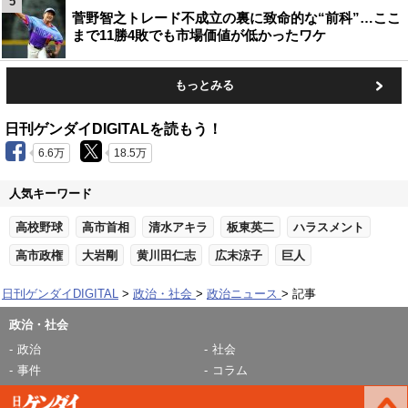
5
菅野智之トレード不成立の裏に致命的な“前科”…ここ
まで11勝4敗でも市場価値が低かったワケ
もっとみる
日刊ゲンダイDIGITALを読もう！
6.6万
18.5万
人気キーワード
高校野球
高市首相
清水アキラ
板東英二
ハラスメント
高市政権
大岩剛
黄川田仁志
広末涼子
巨人
日刊ゲンダイDIGITAL
政治・社会
政治ニュース
記事
政治・社会
政治
社会
事件
コラム