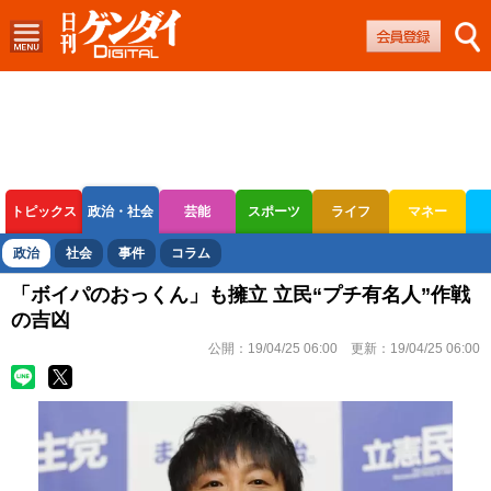
トピックス
政治・社会
芸能
スポーツ
ライフ
マネー
ボートレース
競輪
オートレース
政治
社会
事件
コラム
「ボイパのおっくん」も擁立 立民“プチ有名人”作戦
の吉凶
公開：
19/04/25 06:00
更新：
19/04/25 06:00