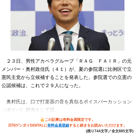
２３日、男性アカペラグループ「ＲＡＧ ＦＡＩＲ」の元
メンバー・奥村政佳氏（４１）が、夏の参院選に比例区で立
憲民主党から立候補することを発表した。参院選での立憲の
公認候補は、これで２９人になった。
奥村氏は、口で打楽器の音を真似るボイスパーカッション
（ボイパ）担当として活…
この記事は有料会員限定です。
日刊ゲンダイDIGITALに
有料会員登録
すると続きをお読みいただけます。
(残り744文字／全文885文字)