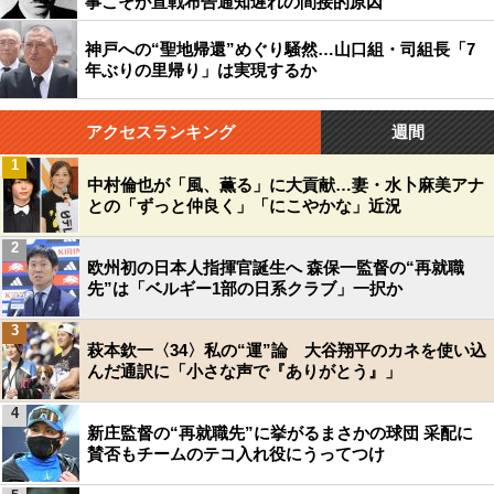
事こそが宣戦布告通知遅れの間接的原因
神戸への“聖地帰還”めぐり騒然…山口組・司組長「7
年ぶりの里帰り」は実現するか
アクセスランキング
週間
1
中村倫也が「風、薫る」に大貢献…妻・水卜麻美アナ
との「ずっと仲良く」「にこやかな」近況
2
欧州初の日本人指揮官誕生へ 森保一監督の“再就職
先”は「ベルギー1部の日系クラブ」一択か
3
萩本欽一〈34〉私の“運”論 大谷翔平のカネを使い込
んだ通訳に「小さな声で『ありがとう』」
4
新庄監督の“再就職先”に挙がるまさかの球団 采配に
賛否もチームのテコ入れ役にうってつけ