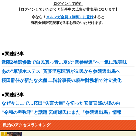
ログインして読む
【ログインしていただくと記事中の広告が非表示になります】
今なら！
メルマガ会員（無料）に登録
すると
有料会員限定記事が3本お読みいただけます。
■関連記事
衆院2補選惨敗で自民真っ青…夏の“衆参W選”へ一気に現実味
あの“筆談ホステス”斉藤里恵区議が立民から参院選出馬へ
桜田辞任が新たな火種 二階幹事長vs麻生財務相で対立激化
■関連記事
なぜ今ここで…桜田“失言大臣”を切った安倍官邸の腹の内
“令和の卑弥呼”と話題 宮崎緑氏にまた「参院選出馬」情報
政治のアクセスランキング
1