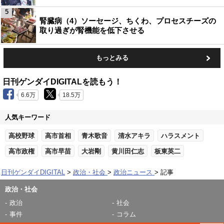
5
腎臓病（4）ソーセージ、ちくわ、プロセスチーズの
取り過ぎが腎機能を低下させる
もっとみる
日刊ゲンダイDIGITALを読もう！
6.6万
18.5万
人気キーワード
高校野球
高市首相
青木歌音
清水アキラ
ハラスメント
高市政権
高市早苗
大岩剛
黄川田仁志
板東英二
日刊ゲンダイDIGITAL
政治・社会
政治ニュース
記事
政治・社会
政治
社会
事件
コラム