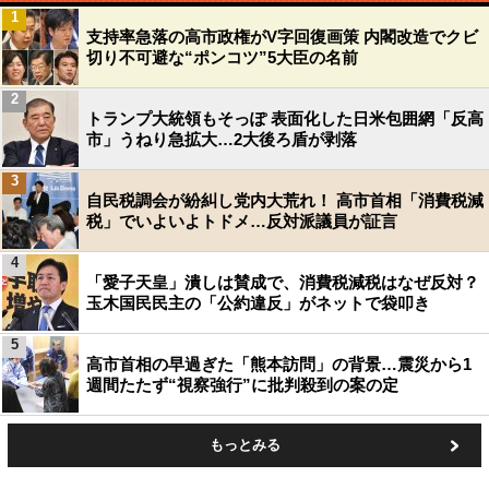
1
支持率急落の高市政権がV字回復画策 内閣改造でクビ
切り不可避な“ポンコツ”5大臣の名前
2
トランプ大統領もそっぽ 表面化した日米包囲網「反高
市」うねり急拡大…2大後ろ盾が剥落
3
自民税調会が紛糾し党内大荒れ！ 高市首相「消費税減
税」でいよいよトドメ…反対派議員が証言
4
「愛子天皇」潰しは賛成で、消費税減税はなぜ反対？
玉木国民民主の「公約違反」がネットで袋叩き
5
高市首相の早過ぎた「熊本訪問」の背景…震災から1
週間たたず“視察強行”に批判殺到の案の定
もっとみる