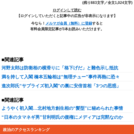
(残り883文字／全文1,024文字)
ログインして読む
【ログインしていただくと記事中の広告が非表示になります】
今なら！
メルマガ会員（無料）に登録
すると
有料会員限定記事が3本お読みいただけます。
■関連記事
河野太郎は防衛相の横滑りに「格下げだ」と難色示し抵抗
満を持して入閣 橋本五輪相は“無理チュー”事件再熱に恐々
進次郎氏“サプライズ初入閣”の裏に安倍首相「3つの思惑」
■関連記事
ようやく初入閣…北村地方創生相の“髪型”に秘められた事情
“日本のタマネギ男”甘利明氏の復権にメディアは完黙なのか
政治のアクセスランキング