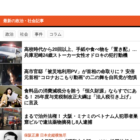
最新の政治・社会記事
政治
社会
事件
コラム
高校時代から20回以上、手紙や食べ物を「置き配」…
兵庫尼崎24歳ストーカー女性オドロキの犯行動機
高市官邸「被災地利用PV」が首相の命取りに？ 安倍
元首相“コロナおこもり動画”の二の舞を自民党が危惧
食料品の消費減税分を賄う「恒久財源」ならすでにあ
る！ 25年度与党税制改正大綱は「法人税引き上げ」
に言及
まるで治外法権！ 大阪・ミナミのベトナム人犯罪者巣
窟ビルで違法薬物摘発し8人逮捕
保阪正康 日本史縦横無尽