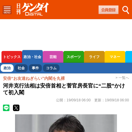
トピックス
政治・社会
芸能
スポーツ
ライフ
マネー
ボートレース
競輪
オートレース
政治
社会
事件
コラム
> 一覧へ
安倍“お友達ねぎらい”内閣を丸裸
河井克行法相は安倍首相と菅官房長官に“二股”かけ
て初入閣
公開：
19/09/18 06:00
更新：
19/09/18 06:00