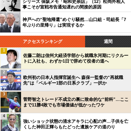
シリーズ 保阪メモ「昭和史余話」（12）松岡外相人
事こそが宣戦布告通知遅れの間接的原因
神戸への“聖地帰還”めぐり騒然…山口組・司組長「7
年ぶりの里帰り」は実現するか
アクセスランキング
週間
1
佐藤二朗は信州大経済学部から就職氷河期にリクルー
トに入社も、わずか1日で辞めて役者の道へ
2
欧州初の日本人指揮官誕生へ 森保一監督の“再就職
先”は「ベルギー1部の日系クラブ」一択か
3
菅野智之トレード不成立の裏に致命的な“前科”…ここ
まで11勝4敗でも市場価値が低かったワケ
4
強いショック状態の清水アキラに心配の声…子供を亡
くした神田正輝らもたどった遺族ケアの道のり