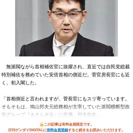
無派閥ながら首相補佐官に抜擢され、直近では自民党総裁
特別補佐を務めていた安倍首相の側近だ。菅官房長官にも近
く、初入閣した。
「首相側近と言われますが、菅長官にもスリ寄っています。
そもそもは、鳩山邦夫元総務相が主宰していた派閥横断型政
策グループ『きさらぎ会』に所属。邦夫先生…
この記事は有料会員限定です。
日刊ゲンダイDIGITALに
有料会員登録
すると続きをお読みいただけます。