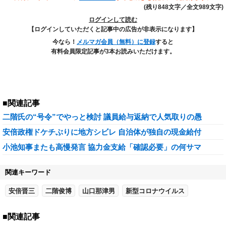
(残り848文字／全文989文字)
ログインして読む
【ログインしていただくと記事中の広告が非表示になります】
今なら！
メルマガ会員（無料）に登録
すると
有料会員限定記事が3本お読みいただけます。
■関連記事
二階氏の“号令”でやっと検討 議員給与返納で人気取りの愚
安倍政権ドケチぶりに地方シビレ 自治体が独自の現金給付
小池知事またも高慢発言 協力金支給「確認必要」の何サマ
関連キーワード
安倍晋三
二階俊博
山口那津男
新型コロナウイルス
■関連記事