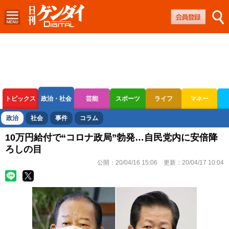
トピックス
政治・社会
芸能
スポーツ
ライフ
マネー
ボートレース
競輪
オートレース
政治
社会
事件
コラム
10万円給付で“コロナ政局”勃発…自民党内に安倍降
ろしの目
公開：
20/04/16 15:06
更新：
20/04/17 10:04