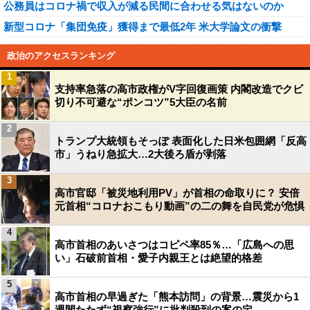
公務員はコロナ禍で収入が減る民間に合わせる気はないのか
新型コロナ「集団免疫」獲得まで最低2年 米大学論文の衝撃
政治のアクセスランキング
1
支持率急落の高市政権がV字回復画策 内閣改造でクビ
切り不可避な“ポンコツ”5大臣の名前
2
トランプ大統領もそっぽ 表面化した日米包囲網「反高
市」うねり急拡大…2大後ろ盾が剥落
3
高市官邸「被災地利用PV」が首相の命取りに？ 安倍
元首相“コロナおこもり動画”の二の舞を自民党が危惧
4
高市首相のあいさつはコピペ率85％…「広島への思
い」石破前首相・愛子内親王とは絶望的格差
5
高市首相の早過ぎた「熊本訪問」の背景…震災から1
週間たたず“視察強行”に批判殺到の案の定