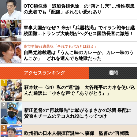
OTC類似薬「追加負担免除」の“落とし穴”…慢性疾患
の患者でも「配慮」されない恐れあり
軍事大国がなぜ？ 米が「兵器枯渇」でイラン戦争は継
続困難…トランプ大統領がヘグセス国防長官に激怒！
高市早苗vs適菜収「それでもバカとは戦え」
自民党総裁選は「うんこ味のカレーか、カレー味のう
んこか」 どれを選んでも地獄だった
アクセスランキング
週間
1
萩本欽一〈34〉私の“運”論 大谷翔平のカネを使い込
んだ通訳に「小さな声で『ありがとう』」
2
新庄監督の“再就職先”に挙がるまさかの球団 采配に
賛否もチームのテコ入れ役にうってつけ
3
欧州初の日本人指揮官誕生へ 森保一監督の“再就職