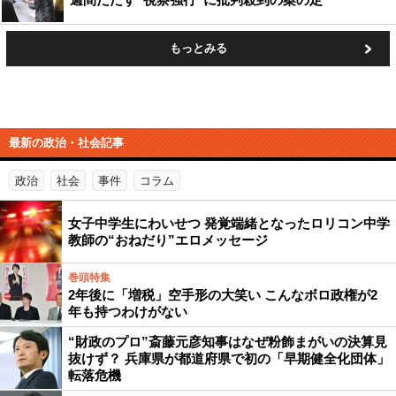
もっとみる
最新の政治・社会記事
政治
社会
事件
コラム
女子中学生にわいせつ 発覚端緒となったロリコン中学
教師の“おねだり”エロメッセージ
巻頭特集
2年後に「増税」空手形の大笑い こんなボロ政権が2
年も持つわけがない
“財政のプロ”斎藤元彦知事はなぜ粉飾まがいの決算見
抜けず？ 兵庫県が都道府県で初の「早期健全化団体」
転落危機