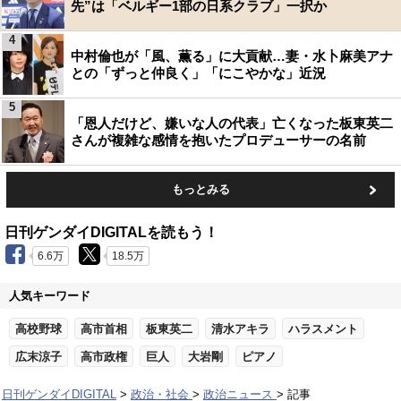
先”は「ベルギー1部の日系クラブ」一択か
4
中村倫也が「風、薫る」に大貢献…妻・水卜麻美アナ
との「ずっと仲良く」「にこやかな」近況
5
「恩人だけど、嫌いな人の代表」亡くなった板東英二
さんが複雑な感情を抱いたプロデューサーの名前
もっとみる
日刊ゲンダイDIGITALを読もう！
6.6万
18.5万
人気キーワード
高校野球
高市首相
板東英二
清水アキラ
ハラスメント
広末涼子
高市政権
巨人
大岩剛
ピアノ
日刊ゲンダイDIGITAL
政治・社会
政治ニュース
記事