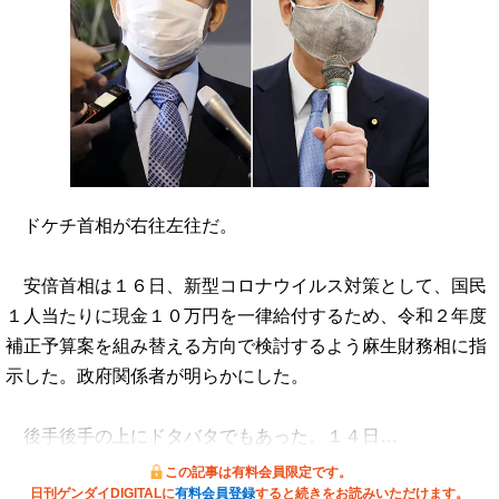
ドケチ首相が右往左往だ。
安倍首相は１６日、新型コロナウイルス対策として、国民
１人当たりに現金１０万円を一律給付するため、令和２年度
補正予算案を組み替える方向で検討するよう麻生財務相に指
示した。政府関係者が明らかにした。
後手後手の上にドタバタでもあった。１４日…
この記事は有料会員限定です。
日刊ゲンダイDIGITALに
有料会員登録
すると続きをお読みいただけます。