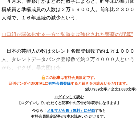
４月末、警察庁がまとめた数字によると、昨年末の暴力団
構成員と準構成員の人数は２万５９００人。前年比２３００
人減で、１６年連続の減少という。
山口組が弱体化する一方で弘道会は強化された警察の“誤算”
日本の芸能人の数はタレント名鑑登録数で約１万１０００
人、タレントデータバンク登録数で約２万４０００人という
から、ヤクザ、暴力団は今…
この記事は有料会員限定です。
日刊ゲンダイDIGITALに
有料会員登録
すると続きをお読みいただけます。
(残り939文字／全文1,080文字)
ログインして読む
【ログインしていただくと記事中の広告が非表示になります】
今なら！
メルマガ会員（無料）に登録
すると
有料会員限定記事が3本お読みいただけます。