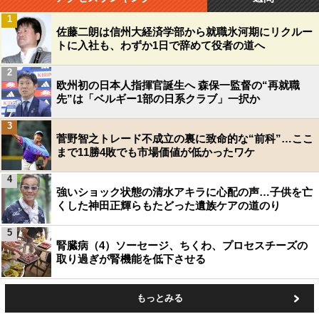
1
佐藤二朗は信州大経済学部から就職氷河期にリクルー
トに入社も、わずか1日で辞めて役者の道へ
2
欧州初の日本人指揮官誕生へ 森保一監督の“再就職
先”は「ベルギー1部の日系クラブ」一択か
3
菅野智之トレード不成立の裏に致命的な“前科”…ここ
まで11勝4敗でも市場価値が低かったワケ
4
強いショック状態の清水アキラに心配の声…子供を亡
くした神田正輝らもたどった遺族ケアの道のり
5
腎臓病（4）ソーセージ、ちくわ、プロセスチーズの
取り過ぎが腎機能を低下させる
もっとみる