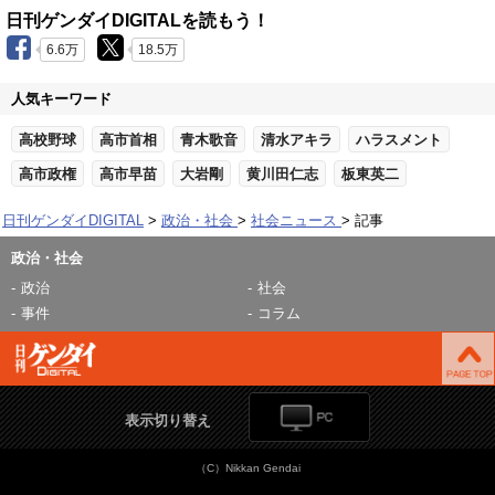
日刊ゲンダイDIGITALを読もう！
6.6万
18.5万
人気キーワード
高校野球
高市首相
青木歌音
清水アキラ
ハラスメント
高市政権
高市早苗
大岩剛
黄川田仁志
板東英二
日刊ゲンダイDIGITAL
政治・社会
社会ニュース
記事
政治・社会
政治
社会
事件
コラム
表示切り替え
（C）Nikkan Gendai