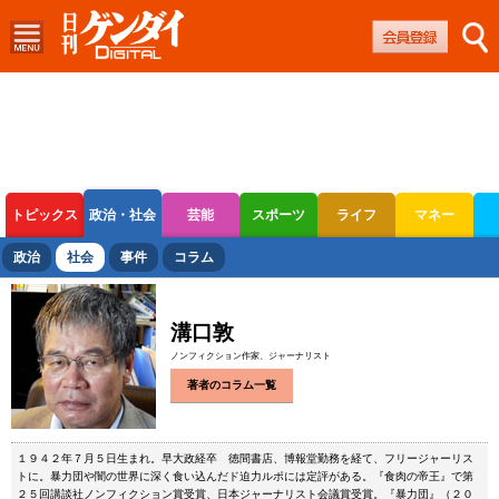
トピックス
政治・社会
芸能
スポーツ
ライフ
マネー
ボートレース
競輪
オートレース
政治
社会
事件
コラム
溝口敦
ノンフィクション作家、ジャーナリスト
著者のコラム一覧
１９４２年７月５日生まれ。早大政経卒 徳間書店、博報堂勤務を経て、フリージャーリス
トに。暴力団や闇の世界に深く食い込んだド迫力ルポには定評がある。『食肉の帝王』で第
２５回講談社ノンフィクション賞受賞、日本ジャーナリスト会議賞受賞。『暴力団』（２０