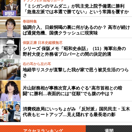
トランプ2.0 現地リポート
「ミシガンのマムダニ」が民主党上院予備選に勝利
「急進左派では本選で勝てない」という常識を覆すか
巻頭特集
協調介入、日銀恫喝の裏に何があるのか？ 高市が続け
ば通貨危機、国債クラッシュに現実味
保阪正康 日本史縦横無尽
シリーズ 保阪メモ「昭和史余話」（11）海軍出身の
野村大使と外務省プロパーとの間の決定的溝
右の耳から左の耳
地経学リスクが直撃した我が家で思う被災生活のつら
さ
片山財務相が事務次官人事めぐる“高市首相との暗
闘”に勝利…表面的には“従順”でも腹の中は？
消費税政局にいっちょがみ 「反対派」国民民主・玉木
代表もヒートアップ…見え隠れする最長老の影
アクセスランキング
週間