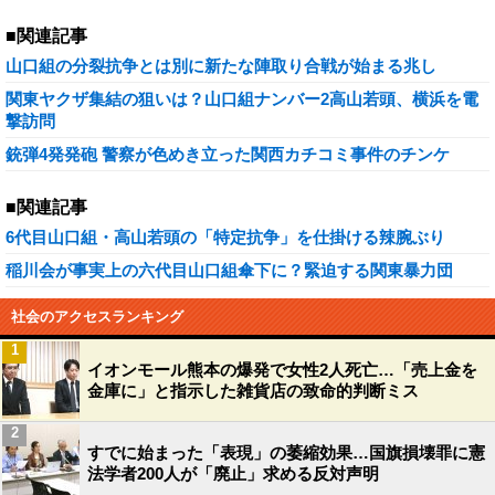
■関連記事
山口組の分裂抗争とは別に新たな陣取り合戦が始まる兆し
関東ヤクザ集結の狙いは？山口組ナンバー2高山若頭、横浜を電
撃訪問
銃弾4発発砲 警察が色めき立った関西カチコミ事件のチンケ
■関連記事
6代目山口組・高山若頭の「特定抗争」を仕掛ける辣腕ぶり
稲川会が事実上の六代目山口組傘下に？緊迫する関東暴力団
社会のアクセスランキング
1
イオンモール熊本の爆発で女性2人死亡…「売上金を
金庫に」と指示した雑貨店の致命的判断ミス
2
すでに始まった「表現」の萎縮効果…国旗損壊罪に憲
法学者200人が「廃止」求める反対声明