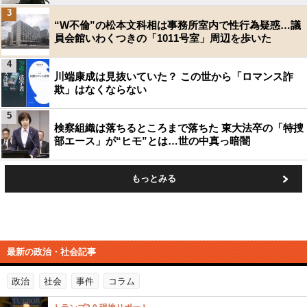
3
“W不倫”の松本文科相は事務所室内で性行為疑惑…議
員会館いわくつきの「1011号室」周辺を歩いた
4
川端康成は見抜いていた？ この世から「ロマンス詐
欺」はなくならない
5
検察組織は落ちるところまで落ちた 東大法卒の「特捜
部エース」が“ヒモ”とは…世の中真っ暗闇
もっとみる
最新の政治・社会記事
政治
社会
事件
コラム