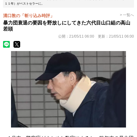
１１年）がベストセラーに。
> 一覧へ
溝口敦の「斬り込み時評」
暴力団衰退の要因を野放しにしてきた六代目山口組の高山
若頭
公開：
21/05/11 06:00
更新：
21/05/11 06:00