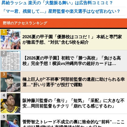
昇給ラッシュ 楽天の「大盤振る舞い」は広告料コミコミ？
「マー君、残留して…」星野監督や楽天選手はなぜ言わない？
野球のアクセスランキング
1
2026夏の甲子園「優勝校はココだ！」 本紙と専門家
が徹底予想、“対抗”含む5校を紹介
2
【2026夏の甲子園】初戦で「勝つ高校」「負ける高
校」完全予想！横浜vs沖縄尚学の超好カードは…
3
橋上巨人が“不祥事”阿部前監督の遺産に助けられる幸
運…“肝いり選手”が投打で躍動
4
阪神藤川監督の「焦り」「短気」「采配」に大きな不
安…岡田前監督もチクリ「崩れてる感じするわ」
5
菅野智之トレード不成立の裏に致命的な“前科”…ここ