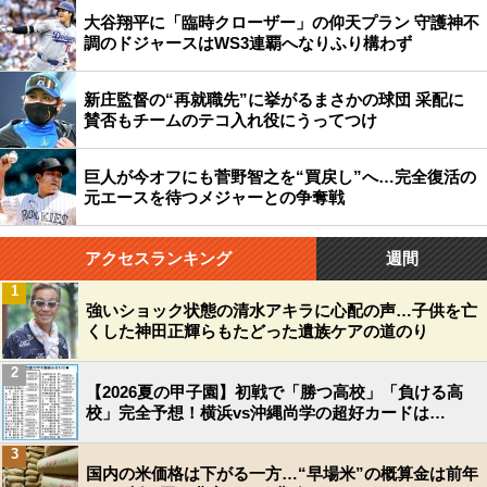
大谷翔平に「臨時クローザー」の仰天プラン 守護神不
調のドジャースはWS3連覇へなりふり構わず
新庄監督の“再就職先”に挙がるまさかの球団 采配に
賛否もチームのテコ入れ役にうってつけ
巨人が今オフにも菅野智之を“買戻し”へ…完全復活の
元エースを待つメジャーとの争奪戦
アクセスランキング
週間
1
強いショック状態の清水アキラに心配の声…子供を亡
くした神田正輝らもたどった遺族ケアの道のり
2
【2026夏の甲子園】初戦で「勝つ高校」「負ける高
校」完全予想！横浜vs沖縄尚学の超好カードは…
3
国内の米価格は下がる一方…“早場米”の概算金は前年