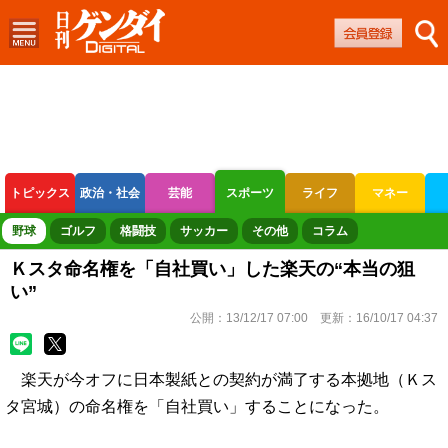
トピックス
政治・社会
芸能
スポーツ
ライフ
マネー
ボートレース
競輪
オートレース
野球
ゴルフ
格闘技
サッカー
その他
コラム
Ｋスタ命名権を「自社買い」した楽天の“本当の狙
い”
公開：
13/12/17 07:00
更新：
16/10/17 04:37
楽天が今オフに日本製紙との契約が満了する本拠地（Ｋス
タ宮城）の命名権を「自社買い」することになった。