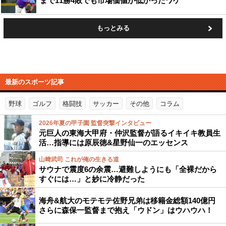
まで11勝4敗でも市場価値が低かったワケ
もっとみる
最新のスポーツ記事
野球
ゴルフ
格闘技
サッカー
その他
コラム
2026年夏の甲子園 監督突撃インタビュー
元巨人の東海大甲府・仲沢監督が語るイキイキ教員生
活…指導には原辰徳&星野仙一のエッセンス
山﨑武司 これが俺の生きる道
サウナで震度6の余震…避難しようにも「全裸だから
すぐには…」と妙に冷静だった
海舟&航大のモテモテ佐野兄弟は移籍金総額140億円
さらに森保一監督まで抱え「ウドン」はウハウハ！