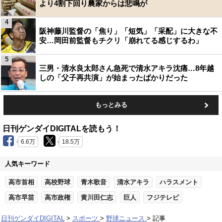
より4割下回り農家からは悲鳴が
4
阪神藤川監督の「焦り」「短気」「采配」に大きな不
安…岡田前監督もチクリ「崩れてる感じするわ」
5
三男・清水良太郎さん急死で清水アキラ沈痛…8年越
しの「父子再共演」が始まったばかりだった
もっとみる
日刊ゲンダイDIGITALを読もう！
6.6万
18.5万
人気キーワード
高市首相
高校野球
青木歌音
清水アキラ
ハラスメント
高市早苗
高市政権
黄川田仁志
巨人
フジテレビ
日刊ゲンダイDIGITAL
スポーツ
野球ニュース
記事