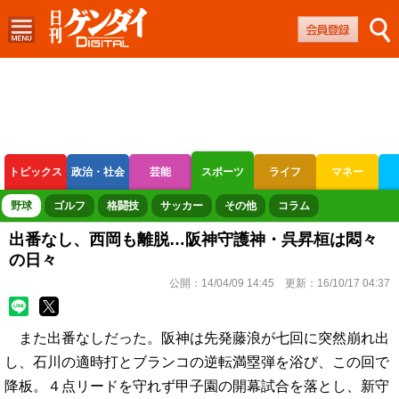
トピックス
政治・社会
芸能
スポーツ
ライフ
マネー
ボートレース
競輪
オートレース
野球
ゴルフ
格闘技
サッカー
その他
コラム
出番なし、西岡も離脱…阪神守護神・呉昇桓は悶々
の日々
公開：
14/04/09 14:45
更新：
16/10/17 04:37
また出番なしだった。阪神は先発藤浪が七回に突然崩れ出
し、石川の適時打とブランコの逆転満塁弾を浴び、この回で
降板。４点リードを守れず甲子園の開幕試合を落とし、新守