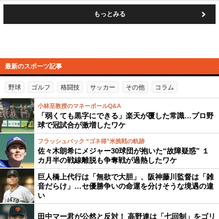
もっとみる
最新のスポーツ記事
野球
ゴルフ
格闘技
サッカー
その他
コラム
小林至教授のマネーボールQ&A
「弱くても黒字にできる」楽天が覆した常識…プロ野
球で冠試合が激増したワケ
フラッシュバック “ゴネ得”米挑戦の軌跡
佐々木朗希にメジャー30球団が抱いた“故障疑惑” １
カ月半の戦線離脱も争奪戦が過熱したワケ
巨人橋上代行は「無欲で大胆」、阪神藤川監督は「雑
音だらけ」…セ優勝争いの命運を分けそうな境遇の違
い
田中マー君が公然と反対！ 高野連は「七回制」をゴリ