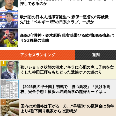
押しできるのか
欧州初の日本人指揮官誕生へ 森保一監督の“再就職
先”は「ベルギー1部の日系クラブ」一択か
森保J守護神・鈴木彩艶 現実味帯びる欧州BIG5強豪パ
リSG移籍の吉凶
アクセスランキング
週間
1
強いショック状態の清水アキラに心配の声…子供を亡
くした神田正輝らもたどった遺族ケアの道のり
2
【2026夏の甲子園】初戦で「勝つ高校」「負ける高
校」完全予想！横浜vs沖縄尚学の超好カードは…
3
国内の米価格は下がる一方…“早場米”の概算金は前年
より4割下回り農家からは悲鳴が