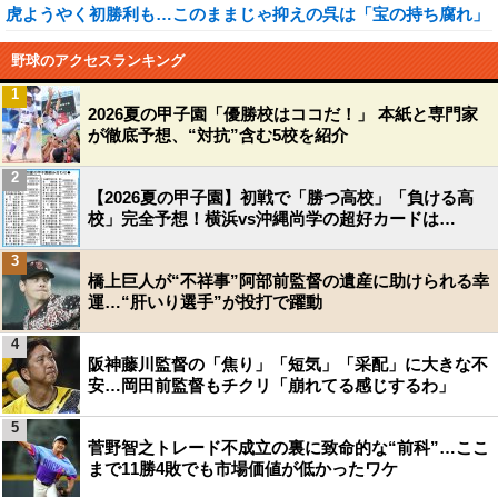
虎ようやく初勝利も…このままじゃ抑えの呉は「宝の持ち腐れ」
野球のアクセスランキング
1
2026夏の甲子園「優勝校はココだ！」 本紙と専門家
が徹底予想、“対抗”含む5校を紹介
2
【2026夏の甲子園】初戦で「勝つ高校」「負ける高
校」完全予想！横浜vs沖縄尚学の超好カードは…
3
橋上巨人が“不祥事”阿部前監督の遺産に助けられる幸
運…“肝いり選手”が投打で躍動
4
阪神藤川監督の「焦り」「短気」「采配」に大きな不
安…岡田前監督もチクリ「崩れてる感じするわ」
5
菅野智之トレード不成立の裏に致命的な“前科”…ここ
まで11勝4敗でも市場価値が低かったワケ