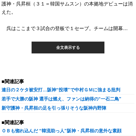
護神・呉昇桓（３１＝韓国サムスン）の本拠地デビューは消
えた。
呉はここまで３試合の登板で１セーブ。チームは開幕…
全文表示する
■関連記事
連日の２ケタ被安打…阪神“投壊”で中村ＧＭに強まる批判
若手で大勝の阪神 選手は燃え、ファンは納得の“一石二鳥”
新守護神・呉昇桓の足を引っ張りそうな阪神内野陣
■関連記事
ＯＢも惚れ込んだ “韓流助っ人”阪神・呉昇桓の意外な素顔