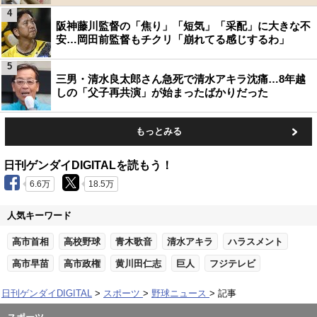
4
阪神藤川監督の「焦り」「短気」「采配」に大きな不
安…岡田前監督もチクリ「崩れてる感じするわ」
5
三男・清水良太郎さん急死で清水アキラ沈痛…8年越
しの「父子再共演」が始まったばかりだった
もっとみる
日刊ゲンダイDIGITALを読もう！
6.6万
18.5万
人気キーワード
高市首相
高校野球
青木歌音
清水アキラ
ハラスメント
高市早苗
高市政権
黄川田仁志
巨人
フジテレビ
日刊ゲンダイDIGITAL
スポーツ
野球ニュース
記事