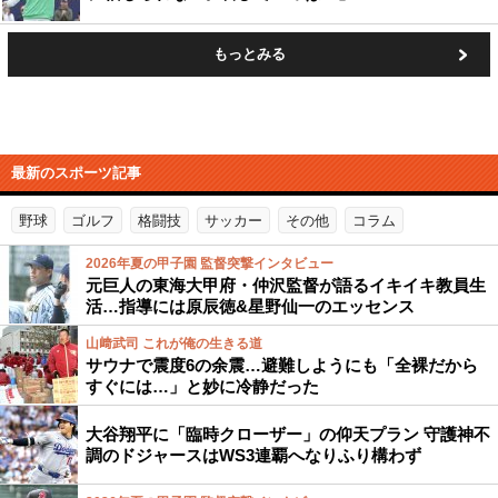
もっとみる
最新のスポーツ記事
野球
ゴルフ
格闘技
サッカー
その他
コラム
2026年夏の甲子園 監督突撃インタビュー
元巨人の東海大甲府・仲沢監督が語るイキイキ教員生
活…指導には原辰徳&星野仙一のエッセンス
山﨑武司 これが俺の生きる道
サウナで震度6の余震…避難しようにも「全裸だから
すぐには…」と妙に冷静だった
大谷翔平に「臨時クローザー」の仰天プラン 守護神不
調のドジャースはWS3連覇へなりふり構わず