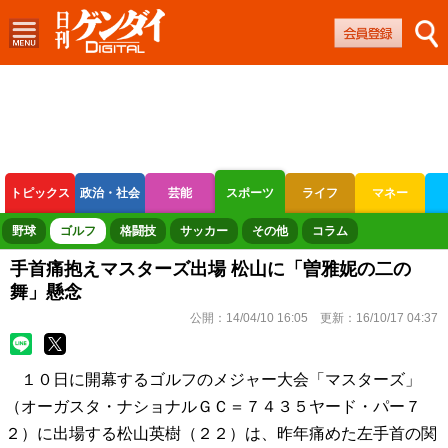
トピックス
政治・社会
芸能
スポーツ
ライフ
マネー
ボートレース
競輪
オートレース
野球
ゴルフ
格闘技
サッカー
その他
コラム
手首痛抱えマスターズ出場 松山に「曽雅妮の二の
舞」懸念
公開：
14/04/10 16:05
更新：
16/10/17 04:37
１０日に開幕するゴルフのメジャー大会「マスターズ」
（オーガスタ・ナショナルＧＣ＝７４３５ヤード・パー７
２）に出場する松山英樹（２２）は、昨年痛めた左手首の関