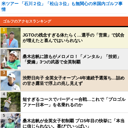
米ツアー 「石川２位」「松山３位」も無関心の米国内ゴルフ事
情
ゴルフのアクセスランキング
1
JGTOの残念すぎる体たらく…選手の「営業」で試合
が増えたと喜んではいられない
2
桑木志帆に誰もがメロメロ！「メンタル」「技術」
「愛嬌」3つの武器で全英制覇
3
渋野日向子 全英女子オープン4年連続予選落ち…詰め
の甘さ露呈で浮上の兆し見えず
4
短すぎるコースでバーディー合戦…これで「プロゴル
ファー日本一」を名乗れるのか
5
桑木志帆が全英女子初制覇 プロ5年目の快挙に「本当
に信じられない。喜びでいっぱい」