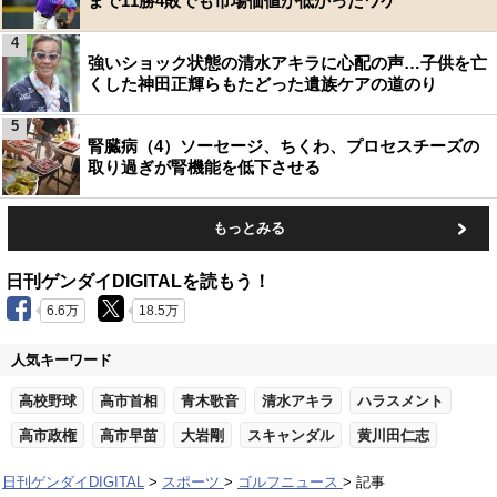
まで11勝4敗でも市場価値が低かったワケ
4
強いショック状態の清水アキラに心配の声…子供を亡
くした神田正輝らもたどった遺族ケアの道のり
5
腎臓病（4）ソーセージ、ちくわ、プロセスチーズの
取り過ぎが腎機能を低下させる
もっとみる
日刊ゲンダイDIGITALを読もう！
6.6万
18.5万
人気キーワード
高校野球
高市首相
青木歌音
清水アキラ
ハラスメント
高市政権
高市早苗
大岩剛
スキャンダル
黄川田仁志
日刊ゲンダイDIGITAL
スポーツ
ゴルフニュース
記事