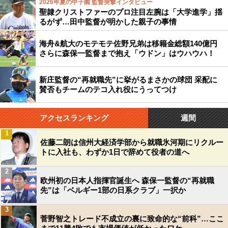
2026年夏の甲子園 監督突撃インタビュー
聖隷クリストファーのプロ注目左腕は「大学進学」揺
るがず…田中監督が明かした親子の事情
海舟&航大のモテモテ佐野兄弟は移籍金総額140億円
さらに森保一監督まで抱え「ウドン」はウハウハ！
新庄監督の“再就職先”に挙がるまさかの球団 采配に
賛否もチームのテコ入れ役にうってつけ
アクセスランキング
週間
1
佐藤二朗は信州大経済学部から就職氷河期にリクルー
トに入社も、わずか1日で辞めて役者の道へ
2
欧州初の日本人指揮官誕生へ 森保一監督の“再就職
先”は「ベルギー1部の日系クラブ」一択か
3
菅野智之トレード不成立の裏に致命的な“前科”…ここ