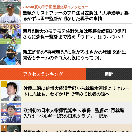
2026年夏の甲子園 監督突撃インタビュー
聖隷クリストファーのプロ注目左腕は「大学進学」揺
るがず…田中監督が明かした親子の事情
海舟&航大のモテモテ佐野兄弟は移籍金総額140億円
さらに森保一監督まで抱え「ウドン」はウハウハ！
新庄監督の“再就職先”に挙がるまさかの球団 采配に
賛否もチームのテコ入れ役にうってつけ
アクセスランキング
週間
1
佐藤二朗は信州大経済学部から就職氷河期にリクルー
トに入社も、わずか1日で辞めて役者の道へ
2
欧州初の日本人指揮官誕生へ 森保一監督の“再就職
先”は「ベルギー1部の日系クラブ」一択か
3