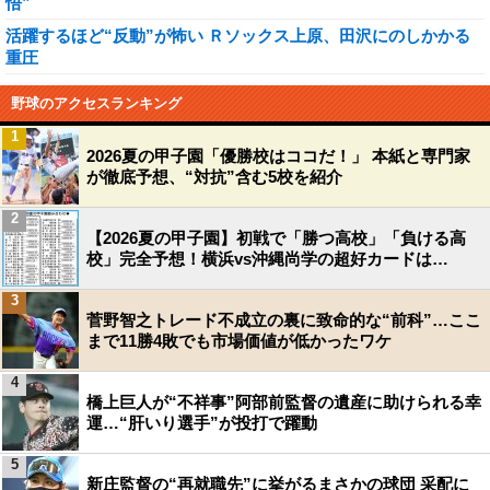
悟”
活躍するほど“反動”が怖い Ｒソックス上原、田沢にのしかかる
重圧
野球のアクセスランキング
1
2026夏の甲子園「優勝校はココだ！」 本紙と専門家
が徹底予想、“対抗”含む5校を紹介
2
【2026夏の甲子園】初戦で「勝つ高校」「負ける高
校」完全予想！横浜vs沖縄尚学の超好カードは…
3
菅野智之トレード不成立の裏に致命的な“前科”…ここ
まで11勝4敗でも市場価値が低かったワケ
4
橋上巨人が“不祥事”阿部前監督の遺産に助けられる幸
運…“肝いり選手”が投打で躍動
5
新庄監督の“再就職先”に挙がるまさかの球団 采配に