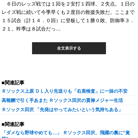
６日のレッズ戦では１回を２安打１四球、２失点。１日の
レイズ戦に続いて今季早くも２度目の救援失敗だ。ここまで
１５試合（計１４．０回）に登板して１勝０敗、防御率３．
２１。昨季は８試合だっ…
全文表示する
■関連記事
Ｒソックス上原 ＤＬ入り先送りも「右肩検査」に一抹の不安
高報酬で引く手あまた Ｒソックス田沢の貫禄メジャー生活
Ｒソックス田沢 「先発はやってみたいという気持ちある」
■関連記事
「ダメなら野球やめても…」 Ｒソックス田沢、飛躍の裏に“覚