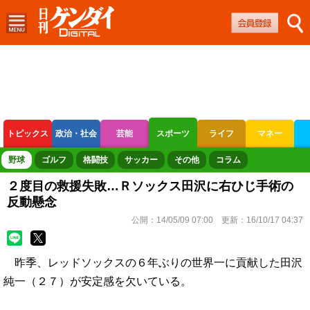
トピックス
政治・社会
芸能
スポーツ
ライフ
マネー
ボートレース
競輪
オートレース
野球
ゴルフ
格闘技
サッカー
その他
コラム
２度目の救援失敗…Ｒソックス田沢に右ひじ手術の
反動懸念
公開：
14/05/09 07:00
更新：
16/10/17 04:37
昨季、レッドソックスの６年ぶりの世界一に貢献した田沢
純一（２７）が安定感を欠いている。