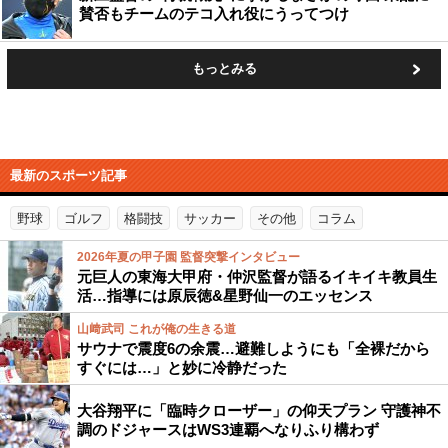
賛否もチームのテコ入れ役にうってつけ
もっとみる
最新のスポーツ記事
野球
ゴルフ
格闘技
サッカー
その他
コラム
2026年夏の甲子園 監督突撃インタビュー
元巨人の東海大甲府・仲沢監督が語るイキイキ教員生
活…指導には原辰徳&星野仙一のエッセンス
山﨑武司 これが俺の生きる道
サウナで震度6の余震…避難しようにも「全裸だから
すぐには…」と妙に冷静だった
大谷翔平に「臨時クローザー」の仰天プラン 守護神不
調のドジャースはWS3連覇へなりふり構わず