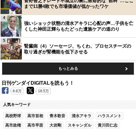
菅野智之トレード不成立の裏に致命的な“前科”…ここ
まで11勝4敗でも市場価値が低かったワケ
4
強いショック状態の清水アキラに心配の声…子供を亡
くした神田正輝らもたどった遺族ケアの道のり
5
腎臓病（4）ソーセージ、ちくわ、プロセスチーズの
取り過ぎが腎機能を低下させる
もっとみる
日刊ゲンダイDIGITALを読もう！
6.6万
18.5万
人気キーワード
高校野球
高市首相
青木歌音
清水アキラ
ハラスメント
高市政権
高市早苗
大岩剛
スキャンダル
黄川田仁志