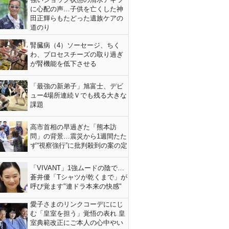
に心配の声…子供を亡くした神
田正輝らもたどった遺族ケアの
道のり
腎臓病（4）ソーセージ、ちく
わ、プロセスチーズの取り過ぎ
が腎機能を低下させる
「最強の新弟子」旭富士、デビ
ュー4場所連続Ｖでも残る大きな
課題
高市首相の早過ぎた「熊本訪
問」の背景…震災から1週間たた
ず“視察強行”に批判殺到の案の定
「VIVANT」1強ムードの陰で…
蒼井優「Tシャツが乾くまで」が
呼び覚ます"連ドラ本来の快感"
愛子さまのリンクコーデににじ
む「皇室を担う」覚悟の表れ 皇
室典範改正にご本人の心中やい