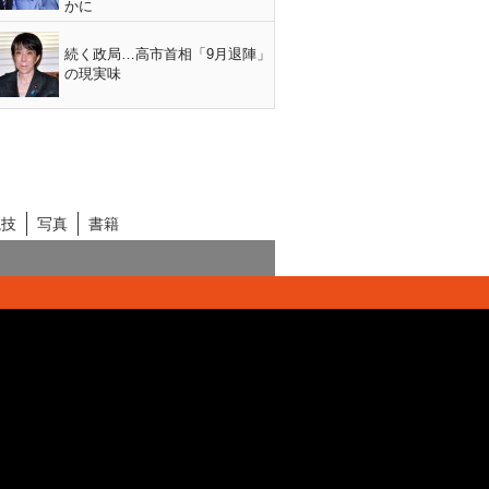
かに
続く政局…高市首相「9月退陣」
の現実味
競技
写真
書籍