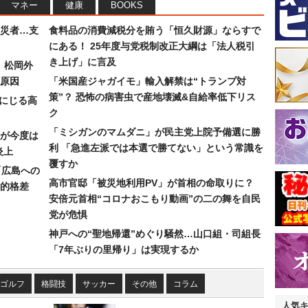
マネー
健康
BOOKS
災者…支
食料品の消費減税分を賄う「恒久財源」ならすで
にある！ 25年度与党税制改正大綱は「法人税引
き上げ」に言及
）松岡外
原因
「米国産ジャガイモ」輸入解禁は“トランプ対
策”？ 恐怖の病害虫で産地壊滅&自給率低下リス
みにじる高
ク
「ミシガンのマムダニ」が民主党上院予備選に勝
が今度は
利 「急進左派では本選で勝てない」という常識を
炎上
覆すか
「広島への
高市官邸「被災地利用PV」が首相の命取りに？
的格差
安倍元首相“コロナおこもり動画”の二の舞を自民
党が危惧
神戸への“聖地帰還”めぐり騒然…山口組・司組長
「7年ぶりの里帰り」は実現するか
ゴルフ
格闘技
サッカー
その他
コラム
人気