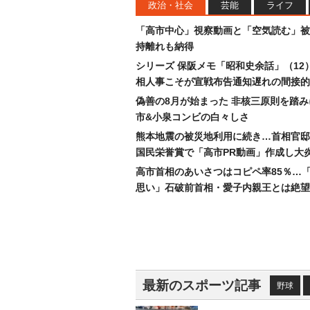
政治・社会
芸能
ライフ
「高市中心」視察動画と「空気読む」被
持離れも納得
シリーズ 保阪メモ「昭和史余話」（12
相人事こそが宣戦布告通知遅れの間接的
偽善の8月が始まった 非核三原則を踏
市&小泉コンビの白々しさ
熊本地震の被災地利用に続き…首相官邸
国民栄誉賞で「高市PR動画」作成し大
高市首相のあいさつはコピペ率85％…
思い」石破前首相・愛子内親王とは絶望
最新のスポーツ記事
野球