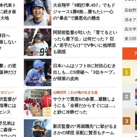
本代表ト
大谷翔平「9戦打率.457」でもド
高校野
に続き板
ジャース1勝8敗…勝ちたい一心
田大地
の“暴走”で膝悪化の懸念
清水ア
高市早
阿部前監督が吐いた「育てるとい
勝目へ
ったら最下位」は何だった？ 巨
黄川田
振しない
人“若手だらけ”でV争いに他球団
？
も困惑
撃」の逆
日本ハムはソフトBに対抗心むき
1
“阪神だけ
出しも…CS突破へ「3位キープ」
が得策の皮肉
ンタビュー
山﨑武司 これが俺の生きる道
2
沢監督が
サウナで震度6の余震…避難しよ
指導には
うにも「全裸だからすぐには…」
センス
と妙に冷静だった
3
野兄弟は
新庄監督の“再就職先”に挙がるま
らに森保一
さかの球団 采配に賛否もチーム
はウハウ