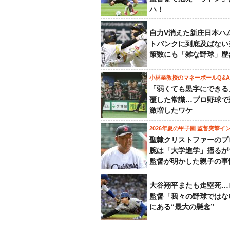
ハ！
自力V消えた新庄日本ハ
トバンクに到底及ばない
策数にも「雑な野球」歴
小林至教授のマネーボールQ&A
「弱くても黒字にできる
覆した常識…プロ野球で
激増したワケ
2026年夏の甲子園 監督突撃イ
聖隷クリストファーのプ
腕は「大学進学」揺るが
監督が明かした親子の事
大谷翔平またも走塁死…
監督「我々の野球ではな
にある“最大の懸念”