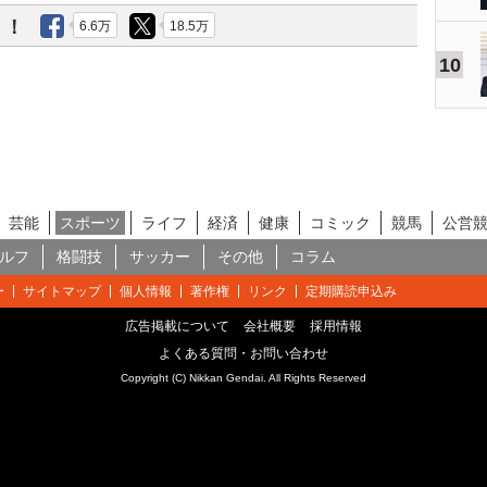
う！
6.6万
18.5万
10
芸能
スポーツ
ライフ
経済
健康
コミック
競馬
公営
ルフ
格闘技
サッカー
その他
コラム
ー
サイトマップ
個人情報
著作権
リンク
定期購読申込み
広告掲載について
会社概要
採用情報
よくある質問・お問い合わせ
Copyright (C) Nikkan Gendai. All Rights Reserved