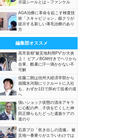
示温シールとは～ファンケル
AGA治療に革命を起こす検査技
術「スキャビジョン」銀クリが
提示する新しい薄毛治療のあり
方
編集部オススメ
高市首相“被災地利用PV”が大炎
上！ ピアノBGM付きでヘリから
合掌、酷暑に汗一滴かかない不
可解
佐藤二朗は信州大経済学部から
就職氷河期にリクルートに入社
も、わずか1日で辞めて役者の道
へ
強いショック状態の清水アキラ
に心配の声…子供を亡くした神
田正輝らもたどった遺族ケアの
道のり
石原プロ「炊き出しの流儀」 被
災地一番乗りがエラいわけでは