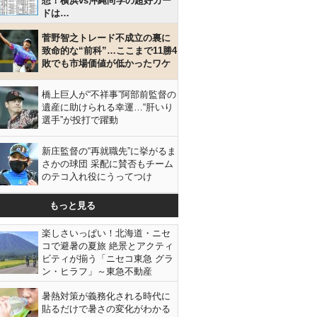
想！横浜vs沖縄尚学の超好カー
ドは…
菅野智之トレード不成立の裏に
致命的な“前科”…ここまで11勝4
敗でも市場価値が低かったワケ
橋上巨人が“不祥事”阿部前監督の
遺産に助けられる幸運…“肝いり
選手”が投打で躍動
新庄監督の“再就職先”に挙がるま
さかの球団 采配に賛否もチーム
のテコ入れ役にうってつけ
もっと見る
楽しさいっぱい！北海道・ニセ
コで避暑の夏旅 絶景とアクティ
ビティが揃う「ニセコ東急 グラ
ン・ヒラフ」～東急不動産
暑熱対策が義務化される時代に
貼るだけで暑さの変化がわかる