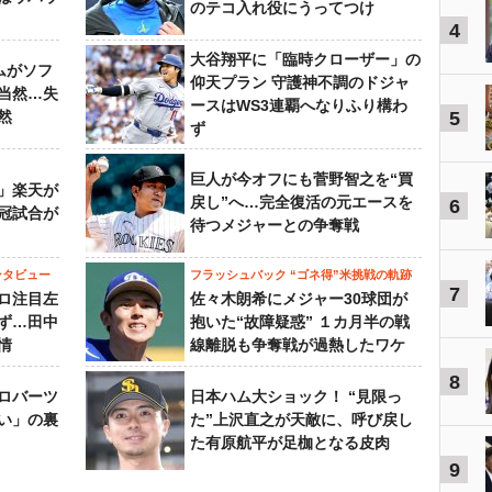
のテコ入れ役にうってつけ
4
大谷翔平に「臨時クローザー」の
ムがソフ
仰天プラン 守護神不調のドジャ
当然…失
ースはWS3連覇へなりふり構わ
然
5
ず
巨人が今オフにも菅野智之を“買
」楽天が
戻し”へ…完全復活の元エースを
6
冠試合が
待つメジャーとの争奪戦
ンタビュー
フラッシュバック “ゴネ得”米挑戦の軌跡
7
ロ注目左
佐々木朗希にメジャー30球団が
ず…田中
抱いた“故障疑惑” １カ月半の戦
情
線離脱も争奪戦が過熱したワケ
8
ロバーツ
日本ハム大ショック！ “見限っ
い」の裏
た”上沢直之が天敵に、呼び戻し
た有原航平が足枷となる皮肉
9