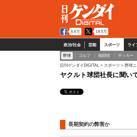
6.6万
18.5万
政治/社会
芸能
スポーツ
ライ
野球
ゴルフ
格闘技
サッカー
日刊ゲンダイDIGITAL
スポーツ
野球ニ
ヤクルト球団社長に聞いて
長期契約の弊害か