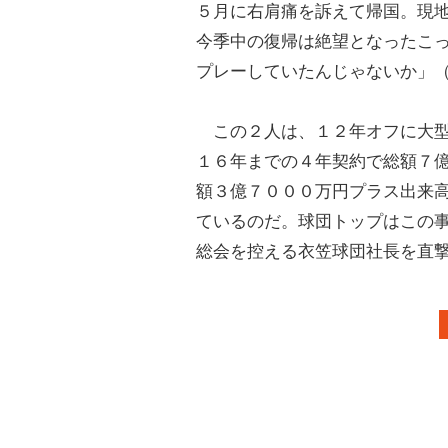
５月に右肩痛を訴えて帰国。現
今季中の復帰は絶望となったこ
プレーしていたんじゃないか」
この２人は、１２年オフに大型
１６年までの４年契約で総額７
額３億７０００万円プラス出来
ているのだ。球団トップはこの
総会を控える衣笠球団社長を直