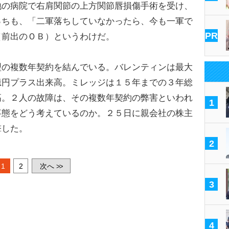
地の病院で右肩関節の上方関節唇損傷手術を受け、
っちも、「二軍落ちしていなかったら、今も一軍で
PR
（前出のＯＢ）というわけだ。
の複数年契約を結んでいる。バレンティンは最大
億円プラス出来高。ミレッジは１５年までの３年総
高。２人の故障は、その複数年契約の弊害といわれ
1
事態をどう考えているのか。２５日に親会社の株主
撃した。
2
1
2
次へ
>>
3
4