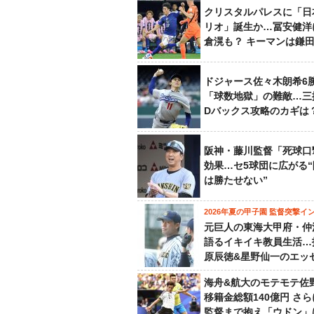
クリスタルパレスに「日
リオ」誕生か…冨安健洋
倉滉も？ キーマンは鎌
ドジャース佐々木朗希6
「球数地獄」の難敵…三
Dバックス攻略のカギは
阪神・藤川監督「死球口
効果…セ5球団に広がる
は勝たせない”
2026年夏の甲子園 監督突撃イ
元巨人の東海大甲府・仲
語るイキイキ教員生活…
原辰徳&星野仙一のエッ
海舟&航大のモテモテ佐
移籍金総額140億円 さ
監督まで抱え「ウドン」