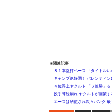
■関連記事
８１本塁打ペース 「タイトル
キャンプ絶好調！ バレンティン
４位浮上ヤクルト 「６連勝」
投手陣総崩れ ヤクルトが画策す
エースは酷使され次々パンク 