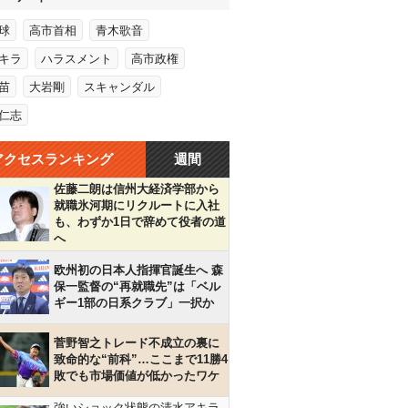
球
高市首相
青木歌音
キラ
ハラスメント
高市政権
苗
大岩剛
スキャンダル
仁志
アクセスランキング
週間
佐藤二朗は信州大経済学部から
就職氷河期にリクルートに入社
も、わずか1日で辞めて役者の道
へ
欧州初の日本人指揮官誕生へ 森
保一監督の“再就職先”は「ベル
ギー1部の日系クラブ」一択か
菅野智之トレード不成立の裏に
致命的な“前科”…ここまで11勝4
敗でも市場価値が低かったワケ
強いショック状態の清水アキラ