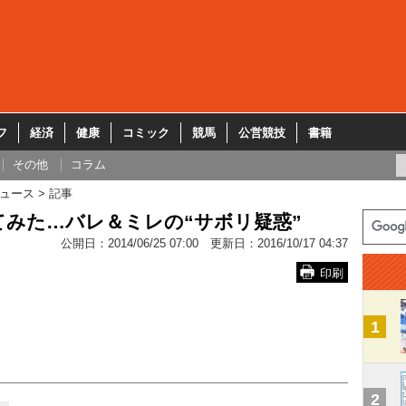
フ
経済
健康
コミック
競馬
公営競技
書籍
その他
コラム
ュース
記事
みた…バレ＆ミレの“サボリ疑惑”
公開日：
2014/06/25 07:00
更新日：
2016/10/17 04:37
印刷
1
2