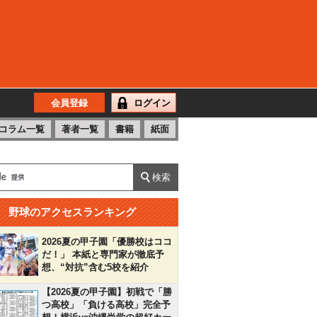
会員登録
ログイン
コラム一覧
著者一覧
書籍
紙面
野球のアクセスランキング
2026夏の甲子園「優勝校はココ
だ！」 本紙と専門家が徹底予
想、“対抗”含む5校を紹介
【2026夏の甲子園】初戦で「勝
つ高校」「負ける高校」完全予