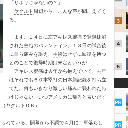
「サボリじゃないの？」
ヤクルト
周辺から、こんな声が聞こえてく
る。
3
まず、１４日に左アキレス腱痛で登録抹消
4
された主砲のバレンティン。１３日の試合後
に自ら痛みを訴え、
手術
はせずに回復を待つ
とのことで復帰時期は未定というが……。
5
「アキレス腱痛は去年から抱えていて、去年
はそれでも６０本塁打の日本新記録を打ち立
てた。何もいきなり激しい痛みに襲われたわ
けじゃない。いつアメリカに帰ると言いだす
PR
」（ヤクルトＯＢ）
られている。開幕から不調で４月に二軍落ちし、
PR