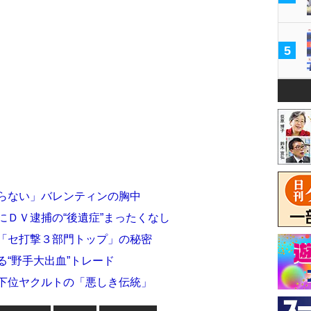
5
いらない」バレンティンの胸中
にＤＶ逮捕の“後遺症”まったくなし
＆「セ打撃３部門トップ」の秘密
る“野手大出血”トレード
最下位ヤクルトの「悪しき伝統」