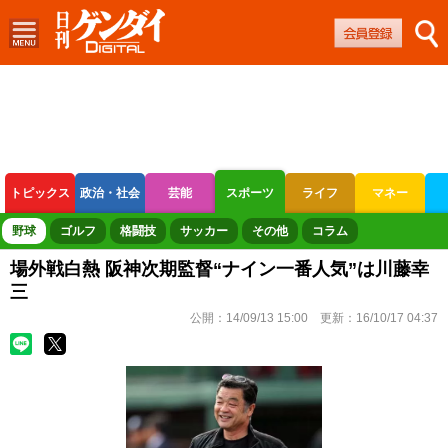
トピックス
政治・社会
芸能
スポーツ
ライフ
マネー
ボートレース
競輪
オートレース
野球
ゴルフ
格闘技
サッカー
その他
コラム
場外戦白熱 阪神次期監督“ナイン一番人気”は川藤幸
三
公開：
14/09/13 15:00
更新：
16/10/17 04:37