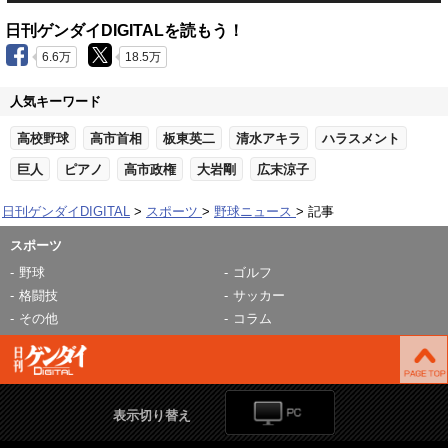
日刊ゲンダイDIGITALを読もう！
6.6万
18.5万
人気キーワード
高校野球
高市首相
板東英二
清水アキラ
ハラスメント
巨人
ピアノ
高市政権
大岩剛
広末涼子
日刊ゲンダイDIGITAL
スポーツ
野球ニュース
記事
スポーツ
野球
ゴルフ
格闘技
サッカー
その他
コラム
表示切り替え