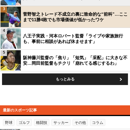
3
菅野智之トレード不成立の裏に致命的な“前科”…ここ
まで11勝4敗でも市場価値が低かったワケ
4
八王子実践・河本ロバート監督「ライブや家族旅行
も、事前に相談があれば休ませます」
5
阪神藤川監督の「焦り」「短気」「采配」に大きな不
安…岡田前監督もチクリ「崩れてる感じするわ」
もっとみる
最新のスポーツ記事
野球
ゴルフ
格闘技
サッカー
その他
コラム