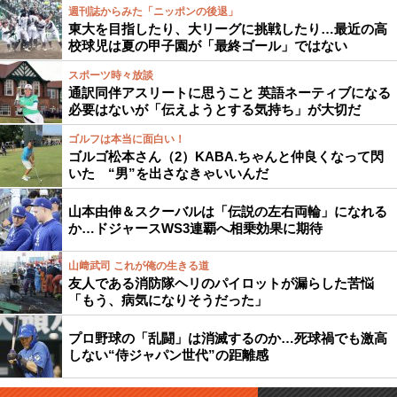
週刊誌からみた「ニッポンの後退」
東大を目指したり、大リーグに挑戦したり…最近の高
校球児は夏の甲子園が「最終ゴール」ではない
スポーツ時々放談
通訳同伴アスリートに思うこと 英語ネーティブになる
必要はないが「伝えようとする気持ち」が大切だ
ゴルフは本当に面白い！
ゴルゴ松本さん（2）KABA.ちゃんと仲良くなって閃
いた “男”を出さなきゃいいんだ
山本由伸＆スクーバルは「伝説の左右両輪」になれる
か…ドジャースWS3連覇へ相乗効果に期待
山﨑武司 これが俺の生きる道
友人である消防隊ヘリのパイロットが漏らした苦悩
「もう、病気になりそうだった」
プロ野球の「乱闘」は消滅するのか…死球禍でも激高
しない“侍ジャパン世代”の距離感