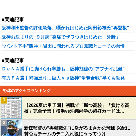
■関連記事
阪神和田監督の評価急落…囁かれはじめた岡田彰布氏“再登板”
阪神お決まりの“９月病”発症でザワつきはじめた「外野」
“バント下手”阪神・岩田に問われるプロ意識とコーチの怠慢
■関連記事
ＤｅＮＡ捕手に助けられ辛勝も…阪神打線の“アブナイ兆候”
有力ＦＡ選手補強巡り…巨人ｖｓ阪神“争奪合戦”早くも勃発
野球のアクセスランキング
1
【2026夏の甲子園】初戦で「勝つ高校」「負ける高
校」完全予想！横浜vs沖縄尚学の超好カードは…
2
新庄監督の“再就職先”に挙がるまさかの球団 采配に
賛否もチームのテコ入れ役にうってつけ