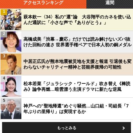
アクセスランキング
週間
1
萩本欽一〈34〉私の“運”論 大谷翔平のカネを使い込
んだ通訳に「小さな声で『ありがとう』」
2
高橋成美「渋幕→慶応」だけでは読み解けないズバ抜
けた回転の速さ 世界選手権ペアで日本人初の銅メダル
3
中居正広氏が熊本地震被災地を支援と報道 引退後も変
わらないチャリティー精神と芸能界復帰の可能性
4
松本若菜「ジュラシック・ワールド」吹き替え《棒読
み》論争再燃…暗雲漂う主演ドラマに新たな逆風
5
神戸への“聖地帰還”めぐり騒然…山口組・司組長「7
年ぶりの里帰り」は実現するか
もっとみる