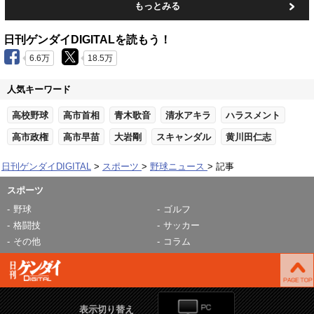
もっとみる
日刊ゲンダイDIGITALを読もう！
6.6万
18.5万
人気キーワード
高校野球
高市首相
青木歌音
清水アキラ
ハラスメント
高市政権
高市早苗
大岩剛
スキャンダル
黄川田仁志
日刊ゲンダイDIGITAL
スポーツ
野球ニュース
記事
スポーツ
野球
ゴルフ
格闘技
サッカー
その他
コラム
表示切り替え