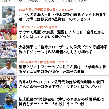
野球
ゴルフ
格闘技
サッカー
その他
コラム
2026年夏の甲子園 監督突撃インタビュー
元巨人の東海大甲府・仲沢監督が語るイキイキ教員生
活…指導には原辰徳&星野仙一のエッセンス
山﨑武司 これが俺の生きる道
サウナで震度6の余震…避難しようにも「全裸だから
すぐには…」と妙に冷静だった
大谷翔平に「臨時クローザー」の仰天プラン 守護神不
調のドジャースはWS3連覇へなりふり構わず
2026年夏の甲子園 監督突撃インタビュー
聖隷クリストファーのプロ注目左腕は「大学進学」揺
るがず…田中監督が明かした親子の事情
海舟&航大のモテモテ佐野兄弟は移籍金総額140億円
さらに森保一監督まで抱え「ウドン」はウハウハ！
新庄監督の“再就職先”に挙がるまさかの球団 采配に
賛否もチームのテコ入れ役にうってつけ