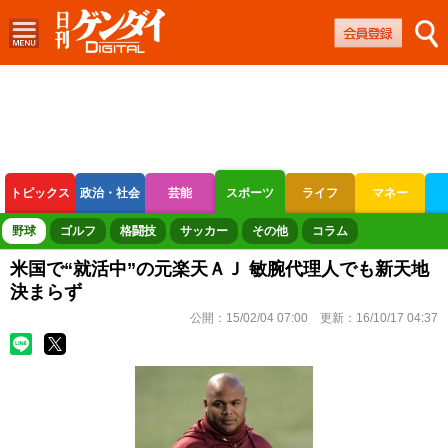
トピックス
政治・社会
芸能
スポーツ
ライフ
マネー
ボートレース
競輪
オートレース
野球
ゴルフ
格闘技
サッカー
その他
コラム
米国で“就活中”の元楽天ＡＪ 敏腕代理人でも新天地
決まらず
公開：
15/02/04 07:00
更新：
16/10/17 04:37