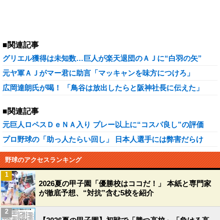
■関連記事
グリエル獲得は未知数…巨人が楽天退団のＡＪに“白羽の矢”
元ヤ軍ＡＪがマー君に助言「マッキャンを味方につけろ」
広岡達朗氏が喝！ 「鳥谷は放出したらと阪神社長に伝えた」
■関連記事
元巨人ロペスＤｅＮＡ入り プレー以上に“コスパ良し”の評価
プロ野球の「助っ人たらい回し」 日本人選手には弊害だらけ
野球のアクセスランキング
1
2026夏の甲子園「優勝校はココだ！」 本紙と専門家
が徹底予想、“対抗”含む5校を紹介
2