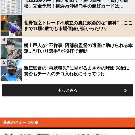
【2026夏の甲子園】初戦で「勝つ高校」「負ける高
校」完全予想！横浜vs沖縄尚学の超好カードは…
3
菅野智之トレード不成立の裏に致命的な“前科”…ここ
まで11勝4敗でも市場価値が低かったワケ
4
橋上巨人が“不祥事”阿部前監督の遺産に助けられる幸
運…“肝いり選手”が投打で躍動
5
新庄監督の“再就職先”に挙がるまさかの球団 采配に
賛否もチームのテコ入れ役にうってつけ
もっとみる
最新のスポーツ記事