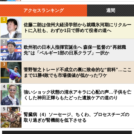
アクセスランキング
週間
1
佐藤二朗は信州大経済学部から就職氷河期にリクルー
トに入社も、わずか1日で辞めて役者の道へ
2
欧州初の日本人指揮官誕生へ 森保一監督の“再就職
先”は「ベルギー1部の日系クラブ」一択か
3
菅野智之トレード不成立の裏に致命的な“前科”…ここ
まで11勝4敗でも市場価値が低かったワケ
4
強いショック状態の清水アキラに心配の声…子供を亡
くした神田正輝らもたどった遺族ケアの道のり
5
腎臓病（4）ソーセージ、ちくわ、プロセスチーズの
取り過ぎが腎機能を低下させる