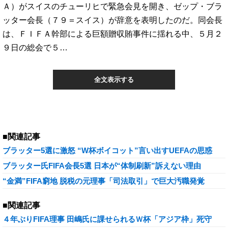
Ａ）がスイスのチューリヒで緊急会見を開き、ゼップ・ブラ
ッター会長（７９＝スイス）が辞意を表明したのだ。同会長
は、ＦＩＦＡ幹部による巨額贈収賄事件に揺れる中、５月２
９日の総会で５…
全文表示する
■関連記事
ブラッター5選に激怒 “W杯ボイコット”言い出すUEFAの思惑
ブラッター氏FIFA会長5選 日本が“体制刷新”訴えない理由
“金満”FIFA窮地 脱税の元理事「司法取引」で巨大汚職発覚
■関連記事
４年ぶりFIFA理事 田嶋氏に課せられるＷ杯「アジア枠」死守