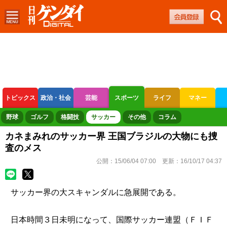
トピックス
政治・社会
芸能
スポーツ
ライフ
マネー
ボートレース
競輪
オートレース
野球
ゴルフ
格闘技
サッカー
その他
コラム
カネまみれのサッカー界 王国ブラジルの大物にも捜
査のメス
公開：
15/06/04 07:00
更新：
16/10/17 04:37
サッカー界の大スキャンダルに急展開である。
日本時間３日未明になって、国際サッカー連盟（ＦＩＦ