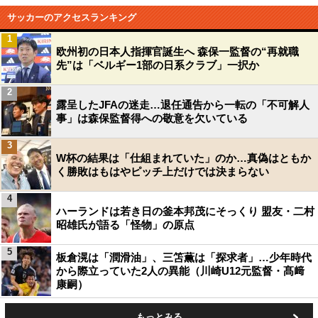
サッカーのアクセスランキング
1
欧州初の日本人指揮官誕生へ 森保一監督の“再就職
先”は「ベルギー1部の日系クラブ」一択か
2
露呈したJFAの迷走…退任通告から一転の「不可解人
事」は森保監督得への敬意を欠いている
3
W杯の結果は「仕組まれていた」のか…真偽はともか
く勝敗はもはやピッチ上だけでは決まらない
4
ハーランドは若き日の釜本邦茂にそっくり 盟友・二村
昭雄氏が語る「怪物」の原点
5
板倉滉は「潤滑油」、三笘薫は「探求者」…少年時代
から際立っていた2人の異能（川崎U12元監督・髙﨑
康嗣）
もっとみる