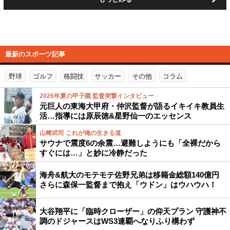
最新のスポーツ記事
野球
ゴルフ
格闘技
サッカー
その他
コラム
2026年夏の甲子園 監督突撃インタビュー
元巨人の東海大甲府・仲沢監督が語るイキイキ教員生
活…指導には原辰徳&星野仙一のエッセンス
山﨑武司 これが俺の生きる道
サウナで震度6の余震…避難しようにも「全裸だから
すぐには…」と妙に冷静だった
海舟&航大のモテモテ佐野兄弟は移籍金総額140億円
さらに森保一監督まで抱え「ウドン」はウハウハ！
大谷翔平に「臨時クローザー」の仰天プラン 守護神不
調のドジャースはWS3連覇へなりふり構わず