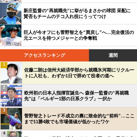
新庄監督の“再就職先”に挙がるまさかの球団 采配に
賛否もチームのテコ入れ役にうってつけ
巨人が今オフにも菅野智之を“買戻し”へ…完全復活の
元エースを待つメジャーとの争奪戦
アクセスランキング
週間
1
佐藤二朗は信州大経済学部から就職氷河期にリクルー
トに入社も、わずか1日で辞めて役者の道へ
2
欧州初の日本人指揮官誕生へ 森保一監督の“再就職
先”は「ベルギー1部の日系クラブ」一択か
3
菅野智之トレード不成立の裏に致命的な“前科”…ここ
まで11勝4敗でも市場価値が低かったワケ
4