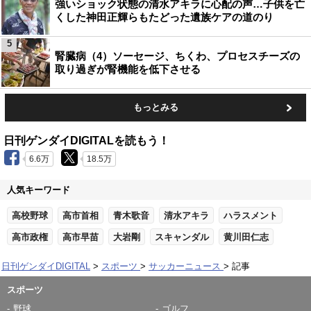
強いショック状態の清水アキラに心配の声…子供を亡
くした神田正輝らもたどった遺族ケアの道のり
5
腎臓病（4）ソーセージ、ちくわ、プロセスチーズの
取り過ぎが腎機能を低下させる
もっとみる
日刊ゲンダイDIGITALを読もう！
6.6万
18.5万
人気キーワード
高校野球
高市首相
青木歌音
清水アキラ
ハラスメント
高市政権
高市早苗
大岩剛
スキャンダル
黄川田仁志
日刊ゲンダイDIGITAL
スポーツ
サッカーニュース
記事
スポーツ
野球
ゴルフ