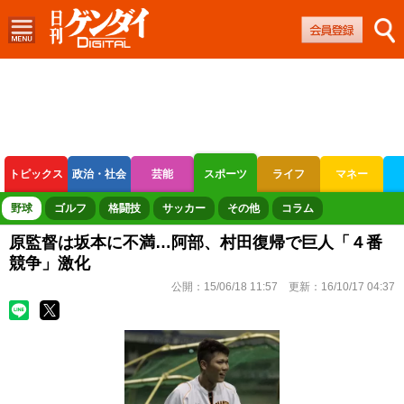
トピックス
政治・社会
芸能
スポーツ
ライフ
マネー
ボートレース
競輪
オートレース
野球
ゴルフ
格闘技
サッカー
その他
コラム
原監督は坂本に不満…阿部、村田復帰で巨人「４番
競争」激化
公開：
15/06/18 11:57
更新：
16/10/17 04:37