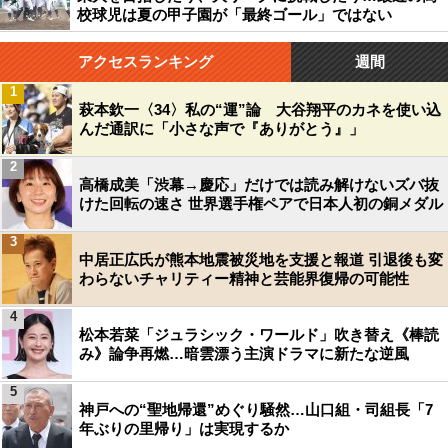
校球児は夏の甲子園が「最終ゴール」ではない
アクセスランキング
週間
1
萩本欽一〈34〉私の“運”論 大谷翔平のカネを使い込
んだ通訳に「小さな声で『ありがとう』」
2
高橋成美「渋幕→慶応」だけでは読み解けないズバ抜
けた回転の速さ 世界選手権ペアで日本人初の銅メダル
3
中居正広氏が熊本地震被災地を支援と報道 引退後も変
わらないチャリティー精神と芸能界復帰の可能性
4
松本若菜「ジュラシック・ワールド」吹き替え《棒読
み》論争再燃…暗雲漂う主演ドラマに新たな逆風
5
神戸への“聖地帰還”めぐり騒然…山口組・司組長「7
年ぶりの里帰り」は実現するか