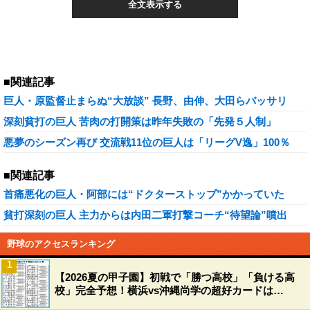
全文表示する
■関連記事
巨人・原監督止まらぬ“大放談” 長野、由伸、大田らバッサリ
深刻貧打の巨人 苦肉の打開策は昨年失敗の「先発５人制」
悪夢のシーズン再び 交流戦11位の巨人は「リーグV逸」100％
■関連記事
首痛悪化の巨人・阿部には“ドクターストップ”かかっていた
貧打深刻の巨人 主力からは内田二軍打撃コーチ“待望論”噴出
野球のアクセスランキング
1
【2026夏の甲子園】初戦で「勝つ高校」「負ける高
校」完全予想！横浜vs沖縄尚学の超好カードは…