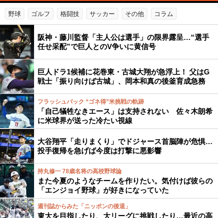
野球
ゴルフ
格闘技
サッカー
その他
コラム
阪神・藤川監督「主人公は選手」の限界露呈…“選手
任せ采配”で巨人とのV争いに黄信号
巨人ドラ1候補に花巻東・古城大翔が急浮上！ 父はG
戦士「振り向けば古城」、岡本和真の後釜育成急務
フラッシュバック “ゴネ得”米挑戦の軌跡
「自己犠牲なきエース」は支持されない 佐々木朗希
に米球界が送った冷たい視線
大谷翔平「走りまくり」でドジャース首脳陣が危惧…
投手復帰を急げば今度は打撃に悪影響
持丸修一 78歳名将の高校野球論
また今夏のようなチームを作りたい。気付けば彼らの
「エンジョイ野球」が好きになっていた
週刊誌からみた「ニッポンの後退」
東大を目指したり、大リーグに挑戦したり…最近の高