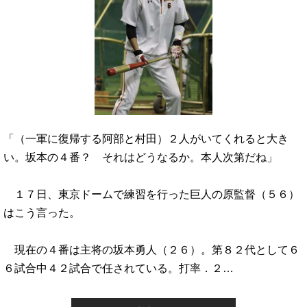
「（一軍に復帰する阿部と村田）２人がいてくれると大き
い。坂本の４番？ それはどうなるか。本人次第だね」
１７日、東京ドームで練習を行った巨人の原監督（５６）
はこう言った。
現在の４番は主将の坂本勇人（２６）。第８２代として６
６試合中４２試合で任されている。打率．２…