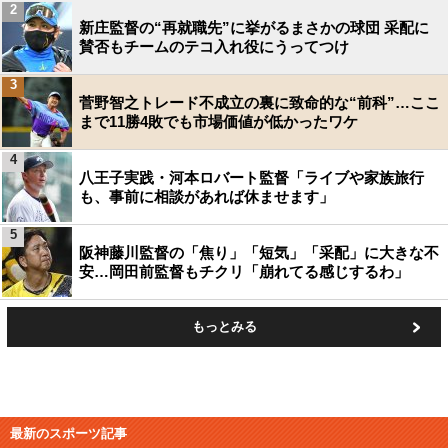
2
新庄監督の“再就職先”に挙がるまさかの球団 采配に
賛否もチームのテコ入れ役にうってつけ
3
菅野智之トレード不成立の裏に致命的な“前科”…ここ
まで11勝4敗でも市場価値が低かったワケ
4
八王子実践・河本ロバート監督「ライブや家族旅行
も、事前に相談があれば休ませます」
5
阪神藤川監督の「焦り」「短気」「采配」に大きな不
安…岡田前監督もチクリ「崩れてる感じするわ」
もっとみる
最新のスポーツ記事