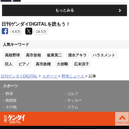
もっとみる
日刊ゲンダイDIGITALを読もう！
6.6万
18.5万
人気キーワード
高校野球
高市首相
板東英二
清水アキラ
ハラスメント
巨人
ピアノ
高市政権
大岩剛
広末涼子
日刊ゲンダイDIGITAL
スポーツ
野球ニュース
記事
スポーツ
野球
ゴルフ
格闘技
サッカー
その他
コラム