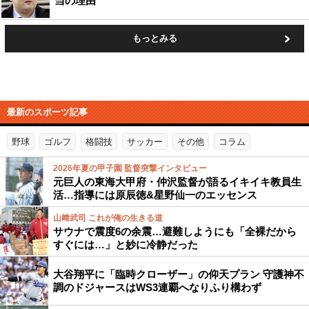
当の理由
もっとみる
最新のスポーツ記事
野球
ゴルフ
格闘技
サッカー
その他
コラム
2026年夏の甲子園 監督突撃インタビュー
元巨人の東海大甲府・仲沢監督が語るイキイキ教員生
活…指導には原辰徳&星野仙一のエッセンス
山﨑武司 これが俺の生きる道
サウナで震度6の余震…避難しようにも「全裸だから
すぐには…」と妙に冷静だった
大谷翔平に「臨時クローザー」の仰天プラン 守護神不
調のドジャースはWS3連覇へなりふり構わず