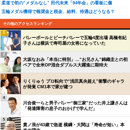
柔道で初の“メダルなし” 田代未来「94年会」の看板に傷
五輪メダル獲得で報奨金と税金、給料、待遇はどうなる？
その他のアクセスランキング
1
バレーボールとビーチバレーで五輪4度出場 高橋有紀
子さんは横浜で寿司屋の女将になっていた
2
大坂なおみ「本当に特別」…“お兄さん”錦織圭との初
ペアで全米OP混合ダブルス大躍進に期待大
3
りくりゅう プロ転向で“浅田真央超え”衝撃のギャラ
が発覚 CM1本で家が建つ
4
川合俊一らと男子バレー“御三家”だった井上謙さんは
「発達障害の息子のおかげで学んだ」
5
貴ノ浪が43歳で急逝 横綱・大関は「寿命が短い」本