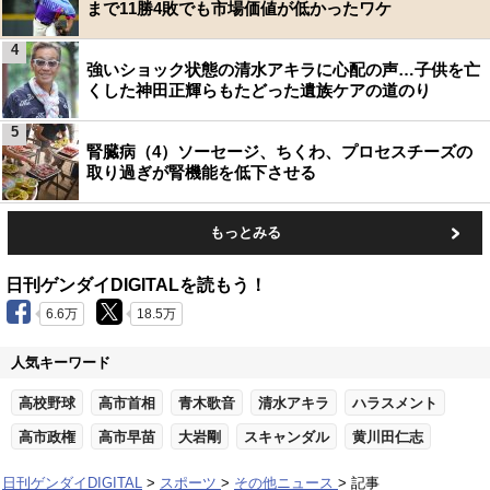
まで11勝4敗でも市場価値が低かったワケ
4
強いショック状態の清水アキラに心配の声…子供を亡
くした神田正輝らもたどった遺族ケアの道のり
5
腎臓病（4）ソーセージ、ちくわ、プロセスチーズの
取り過ぎが腎機能を低下させる
もっとみる
日刊ゲンダイDIGITALを読もう！
6.6万
18.5万
人気キーワード
高校野球
高市首相
青木歌音
清水アキラ
ハラスメント
高市政権
高市早苗
大岩剛
スキャンダル
黄川田仁志
日刊ゲンダイDIGITAL
スポーツ
その他ニュース
記事