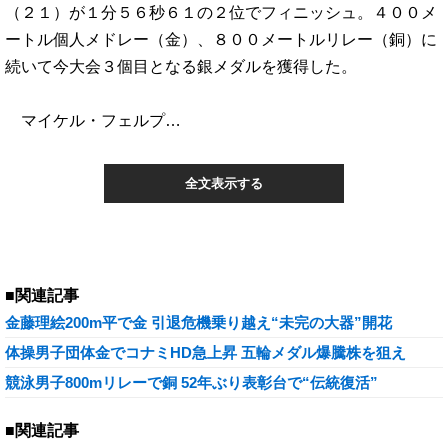
（２１）が１分５６秒６１の２位でフィニッシュ。４００メ
ートル個人メドレー（金）、８００メートルリレー（銅）に
続いて今大会３個目となる銀メダルを獲得した。
マイケル・フェルプ…
全文表示する
■関連記事
金藤理絵200m平で金 引退危機乗り越え“未完の大器”開花
体操男子団体金でコナミHD急上昇 五輪メダル爆騰株を狙え
競泳男子800mリレーで銅 52年ぶり表彰台で“伝統復活”
■関連記事