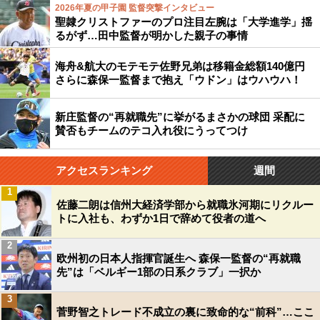
2026年夏の甲子園 監督突撃インタビュー
聖隷クリストファーのプロ注目左腕は「大学進学」揺
るがず…田中監督が明かした親子の事情
海舟&航大のモテモテ佐野兄弟は移籍金総額140億円
さらに森保一監督まで抱え「ウドン」はウハウハ！
新庄監督の“再就職先”に挙がるまさかの球団 采配に
賛否もチームのテコ入れ役にうってつけ
アクセスランキング
週間
1
佐藤二朗は信州大経済学部から就職氷河期にリクルー
トに入社も、わずか1日で辞めて役者の道へ
2
欧州初の日本人指揮官誕生へ 森保一監督の“再就職
先”は「ベルギー1部の日系クラブ」一択か
3
菅野智之トレード不成立の裏に致命的な“前科”…ここ