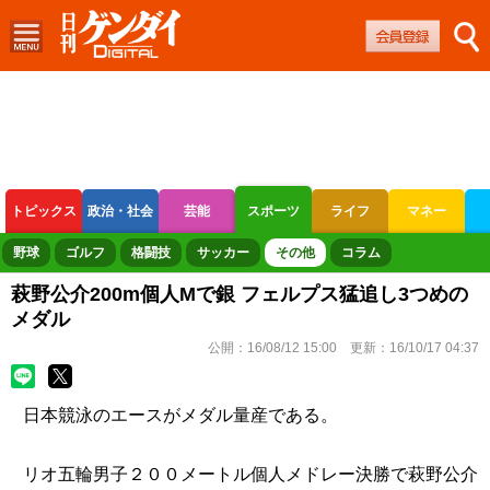
トピックス
政治・社会
芸能
スポーツ
ライフ
マネー
ボートレース
競輪
オートレース
野球
ゴルフ
格闘技
サッカー
その他
コラム
萩野公介200m個人Mで銀 フェルプス猛追し3つめの
メダル
公開：
16/08/12 15:00
更新：
16/10/17 04:37
日本競泳のエースがメダル量産である。
リオ五輪男子２００メートル個人メドレー決勝で萩野公介