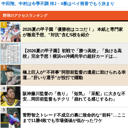
中田翔、中村は今季不調 侍J・4番はベイ筒香でもう決まり
野球のアクセスランキング
1
2026夏の甲子園「優勝校はココだ！」 本紙と専門家
が徹底予想、“対抗”含む5校を紹介
2
【2026夏の甲子園】初戦で「勝つ高校」「負ける高
校」完全予想！横浜vs沖縄尚学の超好カードは…
3
橋上巨人が“不祥事”阿部前監督の遺産に助けられる幸
運…“肝いり選手”が投打で躍動
4
阪神藤川監督の「焦り」「短気」「采配」に大きな不
安…岡田前監督もチクリ「崩れてる感じするわ」
5
菅野智之トレード不成立の裏に致命的な“前科”…ここ
まで11勝4敗でも市場価値が低かったワケ