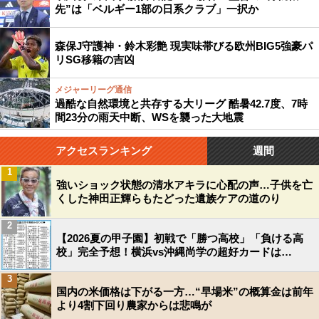
先”は「ベルギー1部の日系クラブ」一択か
森保J守護神・鈴木彩艶 現実味帯びる欧州BIG5強豪パ
リSG移籍の吉凶
メジャーリーグ通信
過酷な自然環境と共存する大リーグ 酷暑42.7度、7時
間23分の雨天中断、WSを襲った大地震
アクセスランキング
週間
1
強いショック状態の清水アキラに心配の声…子供を亡
くした神田正輝らもたどった遺族ケアの道のり
2
【2026夏の甲子園】初戦で「勝つ高校」「負ける高
校」完全予想！横浜vs沖縄尚学の超好カードは…
3
国内の米価格は下がる一方…“早場米”の概算金は前年
より4割下回り農家からは悲鳴が