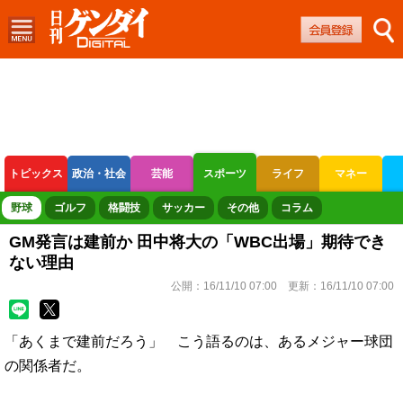
トピックス
政治・社会
芸能
スポーツ
ライフ
マネー
ボートレース
競輪
オートレース
野球
ゴルフ
格闘技
サッカー
その他
コラム
GM発言は建前か 田中将大の「WBC出場」期待でき
ない理由
公開：
16/11/10 07:00
更新：
16/11/10 07:00
「あくまで建前だろう」 こう語るのは、あるメジャー球団
の関係者だ。