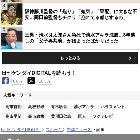
4
阪神藤川監督の「焦り」「短気」「采配」に大きな不
安…岡田前監督もチクリ「崩れてる感じするわ」
5
三男・清水良太郎さん急死で清水アキラ沈痛…8年越
しの「父子再共演」が始まったばかりだった
もっとみる
日刊ゲンダイDIGITALを読もう！
6.6万
18.5万
人気キーワード
高市首相
高校野球
青木歌音
清水アキラ
ハラスメント
高市早苗
高市政権
黄川田仁志
巨人
フジテレビ
日刊ゲンダイDIGITAL
スポーツ
野球ニュース
記事