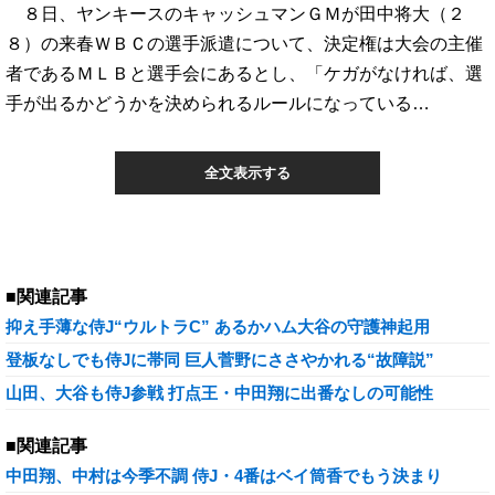
８日、ヤンキースのキャッシュマンＧＭが田中将大（２
８）の来春ＷＢＣの選手派遣について、決定権は大会の主催
者であるＭＬＢと選手会にあるとし、「ケガがなければ、選
手が出るかどうかを決められるルールになっている…
全文表示する
■関連記事
抑え手薄な侍J“ウルトラC” あるかハム大谷の守護神起用
登板なしでも侍Jに帯同 巨人菅野にささやかれる“故障説”
山田、大谷も侍J参戦 打点王・中田翔に出番なしの可能性
■関連記事
中田翔、中村は今季不調 侍J・4番はベイ筒香でもう決まり