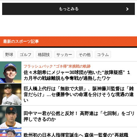
もっとみる
最新のスポーツ記事
野球
ゴルフ
格闘技
サッカー
その他
コラム
フラッシュバック “ゴネ得”米挑戦の軌跡
佐々木朗希にメジャー30球団が抱いた“故障疑惑” １
カ月半の戦線離脱も争奪戦が過熱したワケ
巨人橋上代行は「無欲で大胆」、阪神藤川監督は「雑
音だらけ」…セ優勝争いの命運を分けそうな境遇の違
い
田中マー君が公然と反対！ 高野連は「七回制」をゴリ
押しできるのか
欧州初の日本人指揮官誕生へ 森保一監督の“再就職