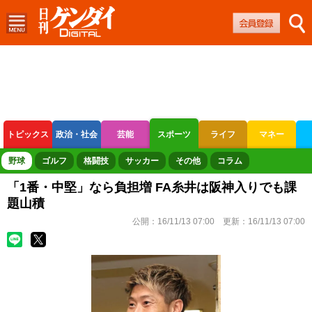
トピックス
政治・社会
芸能
スポーツ
ライフ
マネー
ボートレース
競輪
オートレース
野球
ゴルフ
格闘技
サッカー
その他
コラム
「1番・中堅」なら負担増 FA糸井は阪神入りでも課
題山積
公開：
16/11/13 07:00
更新：
16/11/13 07:00