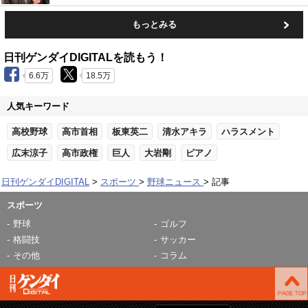
もっとみる
日刊ゲンダイDIGITALを読もう！
6.6万
18.5万
人気キーワード
高校野球
高市首相
板東英二
清水アキラ
ハラスメント
広末涼子
高市政権
巨人
大岩剛
ピアノ
日刊ゲンダイDIGITAL
スポーツ
野球ニュース
記事
スポーツ
野球
ゴルフ
格闘技
サッカー
その他
コラム