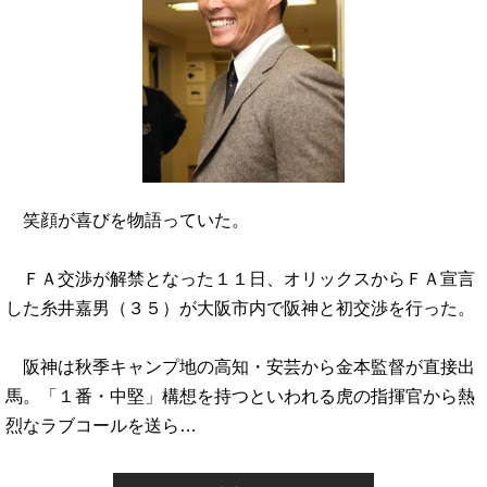
笑顔が喜びを物語っていた。
ＦＡ交渉が解禁となった１１日、オリックスからＦＡ宣言
した糸井嘉男（３５）が大阪市内で阪神と初交渉を行った。
阪神は秋季キャンプ地の高知・安芸から金本監督が直接出
馬。「１番・中堅」構想を持つといわれる虎の指揮官から熱
烈なラブコールを送ら…