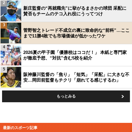
2
新庄監督の“再就職先”に挙がるまさかの球団 采配に
賛否もチームのテコ入れ役にうってつけ
3
菅野智之トレード不成立の裏に致命的な“前科”…ここ
まで11勝4敗でも市場価値が低かったワケ
4
2026夏の甲子園「優勝校はココだ！」 本紙と専門家
が徹底予想、“対抗”含む5校を紹介
5
阪神藤川監督の「焦り」「短気」「采配」に大きな不
安…岡田前監督もチクリ「崩れてる感じするわ」
もっとみる
最新のスポーツ記事