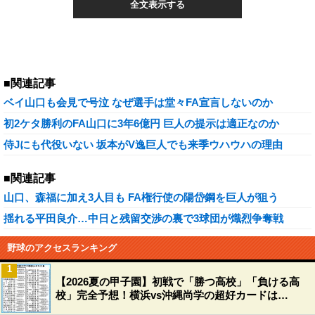
全文表示する
■関連記事
ベイ山口も会見で号泣 なぜ選手は堂々FA宣言しないのか
初2ケタ勝利のFA山口に3年6億円 巨人の提示は適正なのか
侍Jにも代役いない 坂本がV逸巨人でも来季ウハウハの理由
■関連記事
山口、森福に加え3人目も FA権行使の陽岱鋼を巨人が狙う
揺れる平田良介…中日と残留交渉の裏で3球団が熾烈争奪戦
野球のアクセスランキング
1
【2026夏の甲子園】初戦で「勝つ高校」「負ける高
校」完全予想！横浜vs沖縄尚学の超好カードは…