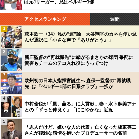
は元Jリーガー、兄はベルギー1部
アクセスランキング
週間
1
萩本欽一〈34〉私の“運”論 大谷翔平のカネを使い込
んだ通訳に「小さな声で『ありがとう』」
2
新庄監督の“再就職先”に挙がるまさかの球団 采配に
賛否もチームのテコ入れ役にうってつけ
3
欧州初の日本人指揮官誕生へ 森保一監督の“再就職
先”は「ベルギー1部の日系クラブ」一択か
4
中村倫也が「風、薫る」に大貢献…妻・水卜麻美アナ
との「ずっと仲良く」「にこやかな」近況
5
「恩人だけど、嫌いな人の代表」亡くなった板東英二
さんが複雑な感情を抱いたプロデューサーの名前