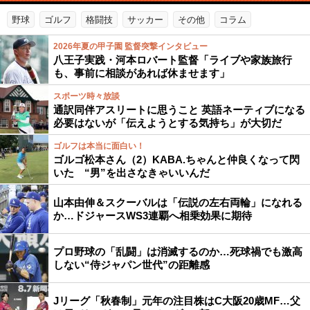
野球
ゴルフ
格闘技
サッカー
その他
コラム
2026年夏の甲子園 監督突撃インタビュー
八王子実践・河本ロバート監督「ライブや家族旅行
も、事前に相談があれば休ませます」
スポーツ時々放談
通訳同伴アスリートに思うこと 英語ネーティブになる
必要はないが「伝えようとする気持ち」が大切だ
ゴルフは本当に面白い！
ゴルゴ松本さん（2）KABA.ちゃんと仲良くなって閃
いた “男”を出さなきゃいいんだ
山本由伸＆スクーバルは「伝説の左右両輪」になれる
か…ドジャースWS3連覇へ相乗効果に期待
プロ野球の「乱闘」は消滅するのか…死球禍でも激高
しない“侍ジャパン世代”の距離感
Jリーグ「秋春制」元年の注目株はC大阪20歳MF…父