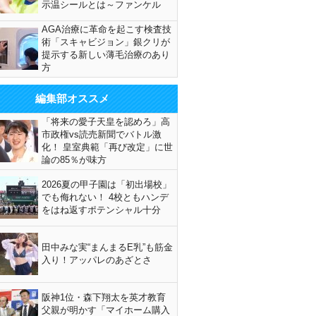
示温シールとは～ファンケル
AGA治療に革命を起こす検査技
術「スキャビジョン」銀クリが
提示する新しい薄毛治療のあり
方
編集部オススメ
「将来の愛子天皇を認めろ」高
市政権vs読売新聞でバトル激
化！ 皇室典範「再び改定」に世
論の85％が味方
2026夏の甲子園は「初出場校」
でも侮れない！ 4校ともハンデ
をはね返すポテンシャル十分
田中みな実“まんまるE乳”も筋金
入り！アッパレのあざとさ
阪神1位・森下翔太を英才教育
父親が明かす「マイホーム購入