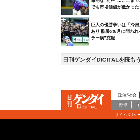
命的な“前科”…ここまで
でも市場価値が低かった
巨人の優勝争いは「冷房
あり 酷暑の8月に問われ
ラー病”克服
日刊ゲンダイDIGITALを読も
政治/社会
野球
ゴ
サイトポリシ