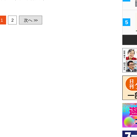
1
2
次へ
>>
5