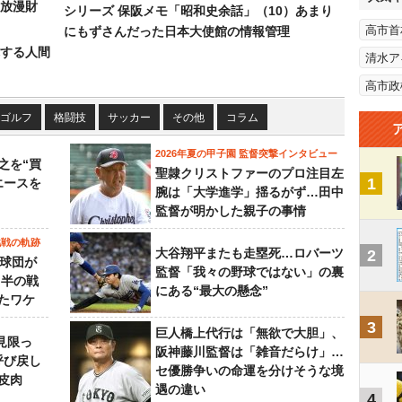
放漫財
シリーズ 保阪メモ「昭和史余話」（10）あまり
高市首
にもずさんだった日本大使館の情報管理
する人間
清水ア
高市政
ゴルフ
格闘技
サッカー
その他
コラム
2026年夏の甲子園 監督突撃インタビュー
之を“買
聖隷クリストファーのプロ注目左
1
エースを
腕は「大学進学」揺るがず…田中
監督が明かした親子の事情
挑戦の軌跡
大谷翔平またも走塁死…ロバーツ
2
0球団が
監督「我々の野球ではない」の裏
月半の戦
にある“最大の懸念”
たワケ
3
巨人橋上代行は「無欲で大胆」、
見限っ
阪神藤川監督は「雑音だらけ」…
呼び戻し
セ優勝争いの命運を分けそうな境
皮肉
遇の違い
4