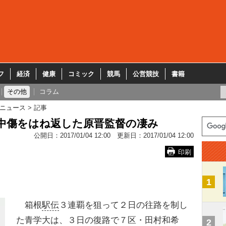
フ
経済
健康
コミック
競馬
公営競技
書籍
その他
コラム
ニュース
記事
中傷をはね返した原晋監督の凄み
公開日：
2017/01/04 12:00
更新日：
2017/01/04 12:00
印刷
1
箱根
駅伝
３連覇を狙って２日の往路を制し
た青学大は、３日の復路で７区・田村和希
2