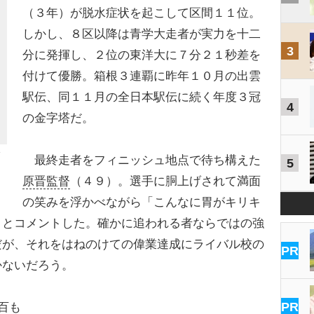
（３年）が脱水症状を起こして区間１１位。
しかし、８区以降は青学大走者が実力を十二
3
分に発揮し、２位の東洋大に７分２１秒差を
付けて優勝。箱根３連覇に昨年１０月の出雲
駅伝、同１１月の全日本駅伝に続く年度３冠
4
の金字塔だ。
最終走者をフィニッシュ地点で待ち構えた
5
原晋監督
（４９）。選手に胴上げされて満面
の笑みを浮かべながら「こんなに胃がキリキ
」とコメントした。確かに追われる者ならではの強
だが、それをはねのけての偉業達成にライバル校の
PR
かないだろう。
PR
百も