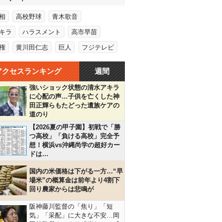
相
高校野球
青木歌音
キラ
ハラスメント
高市早苗
権
黄川田仁志
巨人
フジテレビ
アクセスランキング
週間
強いショック状態の清水アキラ
に心配の声…子供を亡くした神
田正輝らもたどった遺族ケアの
道のり
【2026夏の甲子園】初戦で「勝
つ高校」「負ける高校」完全予
想！横浜vs沖縄尚学の超好カー
ドは…
国内の米価格は下がる一方…“早
場米”の概算金は前年より4割下
回り農家からは悲鳴が
阪神藤川監督の「焦り」「短
気」「采配」に大きな不安…岡