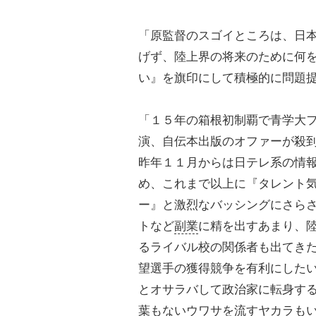
「原監督のスゴイところは、日
げず、陸上界の将来のために何
い』を旗印にして積極的に問題
「１５年の箱根初制覇で青学大
演、自伝本出版のオファーが殺
昨年１１月からは日テレ系の情
め、これまで以上に『タレント
ー』と激烈なバッシングにさら
トなど
副業
に精を出すあまり、
るライバル校の関係者も出てき
望選手の獲得競争を有利にした
とオサラバして政治家に転身す
葉もないウワサを流すヤカラも