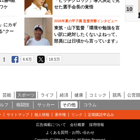
11勝4敗
「ピッチクロック」導入決定で見
ワケ
せた選手会長の覚悟
10
2026年夏の甲子園 監督突撃インタビュー
」にカギ
東筑・山下監督「環境や勉強を言
る“クー
い訳に絶対したくないよねって、
部員には日頃から言っています」
う！
6.6万
18.5万
芸能
スポーツ
ライフ
経済
健康
コミック
競馬
公営
ルフ
格闘技
サッカー
その他
コラム
ー
サイトマップ
個人情報
著作権
リンク
定期購読申込み
広告掲載について
会社概要
採用情報
よくある質問・お問い合わせ
Copyright (C) Nikkan Gendai. All Rights Reserved