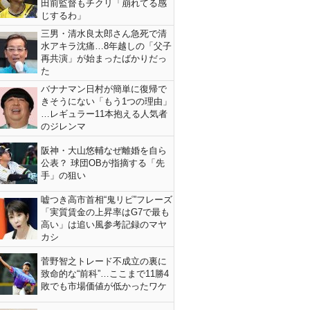
田前監督もチクリ「崩れてる感
じするわ」
三男・清水良太郎さん急死で清
水アキラ沈痛…8年越しの「父子
再共演」が始まったばかりだっ
た
バナナマン日村が簡単に復帰で
きそうにない「もう1つの理由」
…レギュラー11本抱える人気者
のジレンマ
阪神・大山悠輔なぜ離婚を自ら
公表？ 球団OBが指摘する「先
手」の狙い
嘘つき高市首相“鬼リピ”フレーズ
「実質賃金の上昇率はG7で最も
高い」は追い風参考記録のマヤ
カシ
菅野智之トレード不成立の裏に
致命的な“前科”…ここまで11勝4
敗でも市場価値が低かったワケ