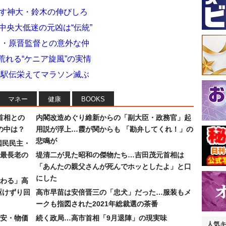
押す神大・鈴木の伸びしろ
中央大低迷の元凶は“伝統”
部・原晋監督との意外な仲
荒れる“ケニア旋風”の実情
根駅伝栄えてマラソン滅ぶ
マネー
健康
BOOKS
首相との
内閣改造めぐり維新からの「副大臣・政務官」起
の中は？
用説が浮上…霞が関からも 「勘弁してくれ！」の
悲鳴が
国民民主・
最長老の
堤清二が見た昭和の傑物たち…吉田茂元首相は
「あんたの親父さんが死んでホッとしたよ」と口
にした
わる」高
駆けずり回
高市早苗は安倍晋三の「忠犬」だった…服装もメ
ークも指図された2021年総裁選の茶番
安・物価
続く政局…高市首相「9月退陣」の現実味
人気