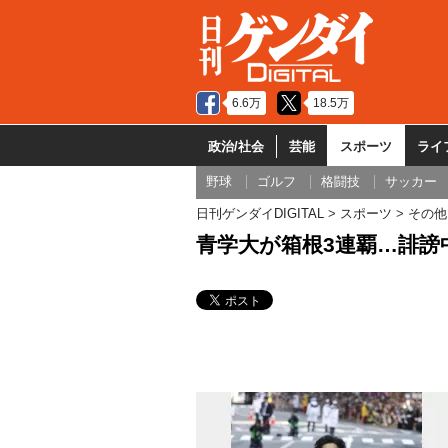
6.6万
18.5万
政治/社会
芸能
スポーツ
ライ
野球
ゴルフ
格闘技
サッカー
日刊ゲンダイDIGITAL
スポーツ
その他
青学大が箱根3連覇…誹謗