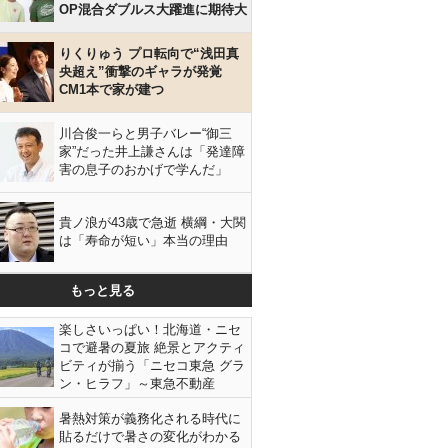
OP混合ダブルス大躍進に期待大
りくりゅう プロ転向で“浅田真
央超え”衝撃のギャラが発覚
CM1本で家が建つ
川合俊一らと男子バレー“御三
家”だった井上謙さんは「発達障
害の息子のおかげで学んだ」
貴ノ浪が43歳で急逝 横綱・大関
は「寿命が短い」本当の理由
もっと見る
楽しさいっぱい！北海道・ニセ
コで避暑の夏旅 絶景とアクティ
ビティが揃う「ニセコ東急 グラ
ン・ヒラフ」～東急不動産
暑熱対策が義務化される時代に
貼るだけで暑さの変化がわかる