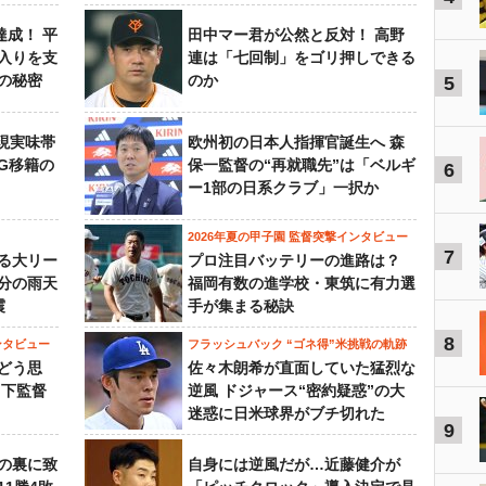
達成！ 平
田中マー君が公然と反対！ 高野
入りを支
連は「七回制」をゴリ押しできる
の秘密
のか
5
現実味帯
欧州初の日本人指揮官誕生へ 森
SG移籍の
保一監督の“再就職先”は「ベルギ
6
ー1部の日系クラブ」一択か
2026年夏の甲子園 監督突撃インタビュー
7
る大リー
プロ注目バッテリーの進路は？
3分の雨天
福岡有数の進学校・東筑に有力選
震
手が集まる秘訣
8
ンタビュー
フラッシュバック “ゴネ得”米挑戦の軌跡
どう思
佐々木朗希が直面していた猛烈な
山下監督
逆風 ドジャース“密約疑惑”の大
迷惑に日米球界がブチ切れた
9
の裏に致
自身には逆風だが…近藤健介が