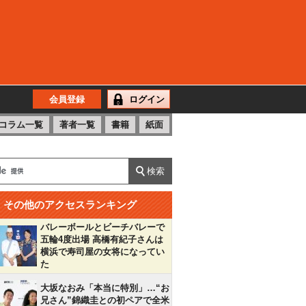
会員登録
ログイン
コラム一覧
著者一覧
書籍
紙面
その他のアクセスランキング
バレーボールとビーチバレーで
五輪4度出場 高橋有紀子さんは
横浜で寿司屋の女将になってい
た
大坂なおみ「本当に特別」…“お
兄さん”錦織圭との初ペアで全米