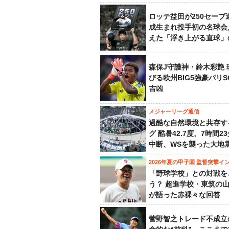
ロッテ益田が250セーブ
成生まれ投手初の名球会
えた「浮き上がる直球」
森保J守護神・鈴木彩艶 
びる欧州BIG5強豪パリ
吉凶
メジャーリーグ通信
過酷な自然環境と共存す
グ 酷暑42.7度、7時間2
中断、WSを襲った大地
2026年夏の甲子園 監督突撃イ
「野球学校」との対戦を
う？ 超進学校・東筑の
が語った赤裸々な回答
菅野智之トレード不成立