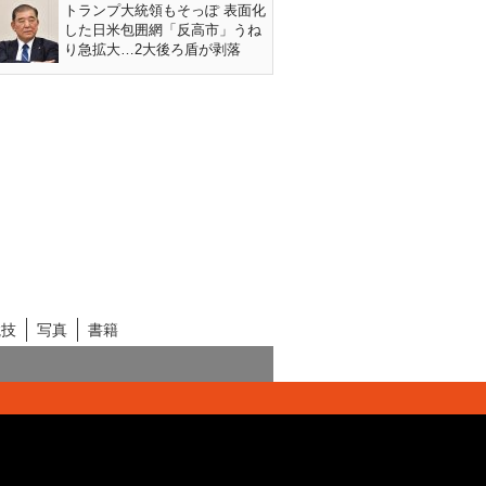
トランプ大統領もそっぽ 表面化
した日米包囲網「反高市」うね
り急拡大…2大後ろ盾が剥落
競技
写真
書籍