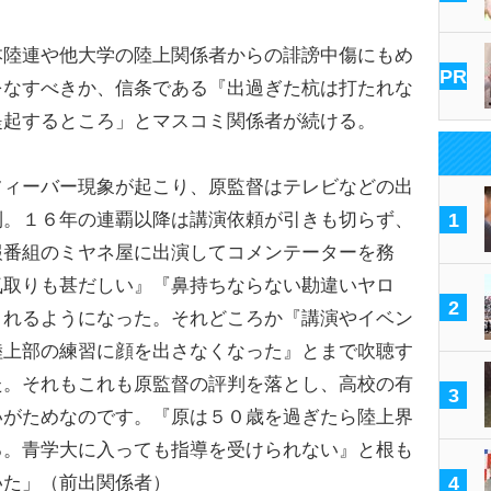
本陸連や他大学の陸上関係者からの誹謗中傷にもめ
PR
をなすべきか、信条である『出過ぎた杭は打たれな
提起するところ」とマスコミ関係者が続ける。
フィーバー現象が起こり、原監督はテレビなどの出
到。１６年の連覇以降は講演依頼が引きも切らず、
1
報番組のミヤネ屋に出演してコメンテーターを務
気取りも甚だしい』『鼻持ちならない勘違いヤロ
2
されるようになった。それどころか『講演やイベン
陸上部の練習に顔を出さなくなった』とまで吹聴す
た。それもこれも原監督の評判を落とし、高校の有
3
いがためなのです。『原は５０歳を過ぎたら陸上界
る。青学大に入っても指導を受けられない』と根も
いた」（前出関係者）
4