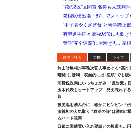
“花の2区”区間賞 名将も太鼓判
箱根駅伝出場「87」でストップ 
“甲子園やくざ監督”と青学陸上
有望選手続々 高校駅伝にも吹き
青学“完全連覇”に大騒ぎも…箱
政治・社会
芸能
ライフ
片山財務相が事務次官人事めぐる“高市
暗闘”に勝利…表面的には“従順”でも腹
消費税政局にいっちょがみ 「反対派」
玉木代表もヒートアップ…見え隠れする
影
被災地を踏み台に…確かにビンビン「伝
市首相の人気取り “政治の師”は激励に
るハード視察
日銀に国債買い入れ要請との報道も…円