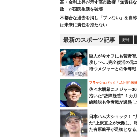
高・金利上昇が示す高市政権「無責任な
政」が国民生活を破壊
不都合な過去を消し「ブレない」を自称
は未来に責任を持たない
最新のスポーツ記事
野球
巨人が今オフにも菅野智
戻し”へ…完全復活の元
待つメジャーとの争奪戦
フラッシュバック “ゴネ得”米
佐々木朗希にメジャー3
抱いた“故障疑惑” １カ
線離脱も争奪戦が過熱し
日本ハム大ショック！ “
た”上沢直之が天敵に、
た有原航平が足枷となる