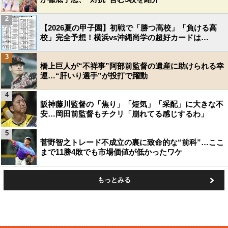
2
【2026夏の甲子園】初戦で「勝つ高校」「負ける高
校」完全予想！横浜vs沖縄尚学の超好カードは…
3
橋上巨人が“不祥事”阿部前監督の遺産に助けられる幸
運…“肝いり選手”が投打で躍動
4
阪神藤川監督の「焦り」「短気」「采配」に大きな不
安…岡田前監督もチクリ「崩れてる感じするわ」
5
菅野智之トレード不成立の裏に致命的な“前科”…ここ
まで11勝4敗でも市場価値が低かったワケ
もっとみる