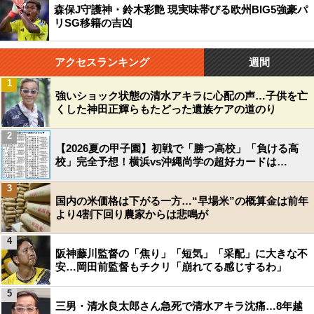
森保J守護神・鈴木彩艶 現実味帯びる欧州BIG5強豪パ
リSG移籍の吉凶
アクセスランキング
週間
1
強いショック状態の清水アキラに心配の声…子供を亡
くした神田正輝らもたどった遺族ケアの道のり
2
【2026夏の甲子園】初戦で「勝つ高校」「負ける高
校」完全予想！横浜vs沖縄尚学の超好カードは…
3
国内の米価格は下がる一方…“早場米”の概算金は前年
より4割下回り農家からは悲鳴が
4
阪神藤川監督の「焦り」「短気」「采配」に大きな不
安…岡田前監督もチクリ「崩れてる感じするわ」
5
三男・清水良太郎さん急死で清水アキラ沈痛…8年越