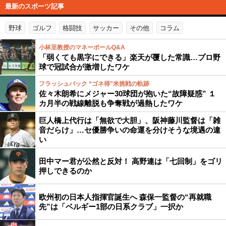
最新のスポーツ記事
野球
ゴルフ
格闘技
サッカー
その他
コラム
小林至教授のマネーボールQ&A
「弱くても黒字にできる」楽天が覆した常識…プロ野
球で冠試合が激増したワケ
フラッシュバック “ゴネ得”米挑戦の軌跡
佐々木朗希にメジャー30球団が抱いた“故障疑惑” １
カ月半の戦線離脱も争奪戦が過熱したワケ
巨人橋上代行は「無欲で大胆」、阪神藤川監督は「雑
音だらけ」…セ優勝争いの命運を分けそうな境遇の違
い
田中マー君が公然と反対！ 高野連は「七回制」をゴリ
押しできるのか
欧州初の日本人指揮官誕生へ 森保一監督の“再就職
先”は「ベルギー1部の日系クラブ」一択か