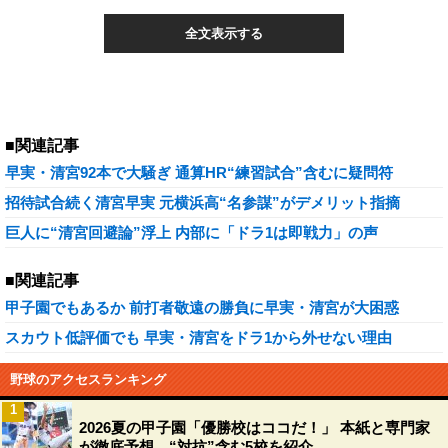
全文表示する
■関連記事
早実・清宮92本で大騒ぎ 通算HR“練習試合”含むに疑問符
招待試合続く清宮早実 元横浜高“名参謀”がデメリット指摘
巨人に“清宮回避論”浮上 内部に「ドラ1は即戦力」の声
■関連記事
甲子園でもあるか 前打者敬遠の勝負に早実・清宮が大困惑
スカウト低評価でも 早実・清宮をドラ1から外せない理由
野球のアクセスランキング
1
2026夏の甲子園「優勝校はココだ！」 本紙と専門家
が徹底予想、“対抗”含む5校を紹介