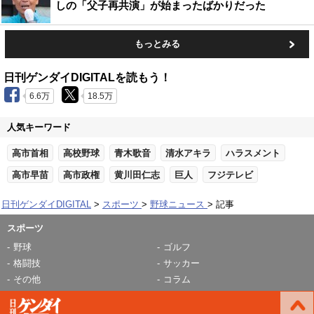
しの「父子再共演」が始まったばかりだった
もっとみる
日刊ゲンダイDIGITALを読もう！
6.6万
18.5万
人気キーワード
高市首相
高校野球
青木歌音
清水アキラ
ハラスメント
高市早苗
高市政権
黄川田仁志
巨人
フジテレビ
日刊ゲンダイDIGITAL
スポーツ
野球ニュース
記事
スポーツ
野球
ゴルフ
格闘技
サッカー
その他
コラム