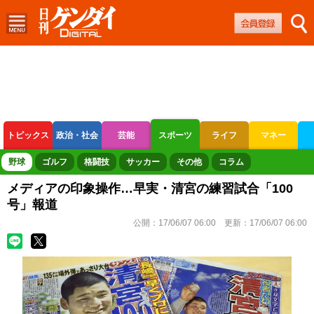
トピックス
政治・社会
芸能
スポーツ
ライフ
マネー
ボートレース
競輪
オートレース
野球
ゴルフ
格闘技
サッカー
その他
コラム
メディアの印象操作…早実・清宮の練習試合「100
号」報道
公開：
17/06/07 06:00
更新：
17/06/07 06:00