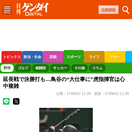
トピックス
政治・社会
芸能
スポーツ
ライフ
マネー
ボートレース
競輪
オートレース
野球
ゴルフ
格闘技
サッカー
その他
コラム
延長戦で決勝打も…鳥谷の“大仕事に”虎指揮官は心
中複雑
公開：
17/08/21 11:30
更新：
17/08/21 11:30