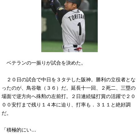
ベテランの一振りが試合を決めた。
２０日の試合で中日を３タテした阪神。勝利の立役者とな
ったのが、鳥谷敬（３６）だ。延長十一回、２死二、三塁の
場面で逆方向へ殊勲の左前打。２日連続猛打賞の活躍で２０
００安打まで残り１４本に迫り、打率も．３１１と絶好調
だ。
「積極的にい…