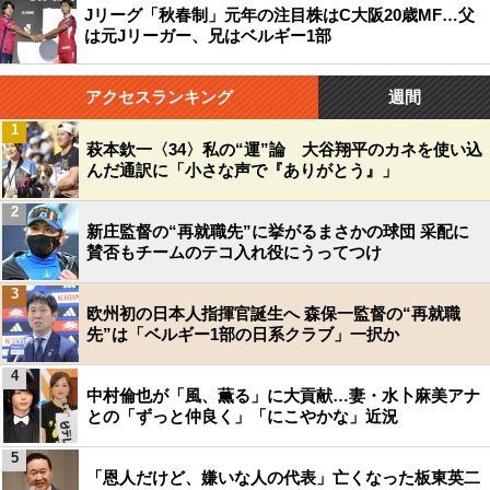
Jリーグ「秋春制」元年の注目株はC大阪20歳MF…父
は元Jリーガー、兄はベルギー1部
アクセスランキング
週間
1
萩本欽一〈34〉私の“運”論 大谷翔平のカネを使い込
んだ通訳に「小さな声で『ありがとう』」
2
新庄監督の“再就職先”に挙がるまさかの球団 采配に
賛否もチームのテコ入れ役にうってつけ
3
欧州初の日本人指揮官誕生へ 森保一監督の“再就職
先”は「ベルギー1部の日系クラブ」一択か
4
中村倫也が「風、薫る」に大貢献…妻・水卜麻美アナ
との「ずっと仲良く」「にこやかな」近況
5
「恩人だけど、嫌いな人の代表」亡くなった板東英二