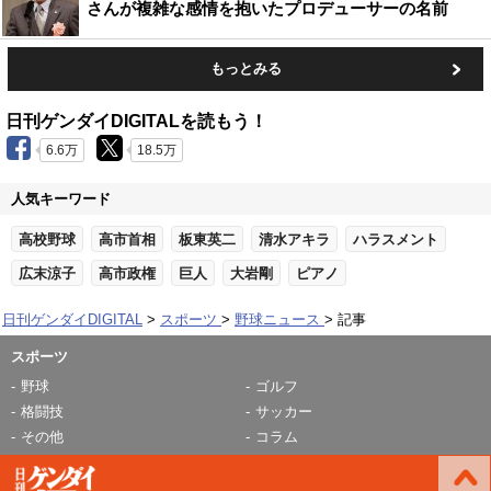
さんが複雑な感情を抱いたプロデューサーの名前
もっとみる
日刊ゲンダイDIGITALを読もう！
6.6万
18.5万
人気キーワード
高校野球
高市首相
板東英二
清水アキラ
ハラスメント
広末涼子
高市政権
巨人
大岩剛
ピアノ
日刊ゲンダイDIGITAL
スポーツ
野球ニュース
記事
スポーツ
野球
ゴルフ
格闘技
サッカー
その他
コラム