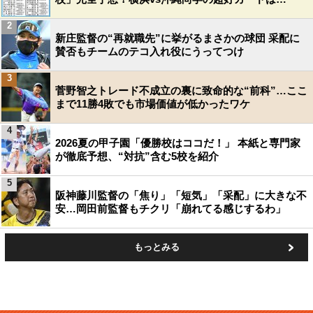
2
新庄監督の“再就職先”に挙がるまさかの球団 采配に
賛否もチームのテコ入れ役にうってつけ
3
菅野智之トレード不成立の裏に致命的な“前科”…ここ
まで11勝4敗でも市場価値が低かったワケ
4
2026夏の甲子園「優勝校はココだ！」 本紙と専門家
が徹底予想、“対抗”含む5校を紹介
5
阪神藤川監督の「焦り」「短気」「采配」に大きな不
安…岡田前監督もチクリ「崩れてる感じするわ」
もっとみる