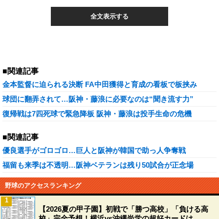
全文表示する
■関連記事
金本監督に迫られる決断 FA中田獲得と育成の看板で板挟み
球団に翻弄されて…阪神・藤浪に必要なのは“聞き流す力”
復帰戦は7四死球で緊急降板 阪神・藤浪は投手生命の危機
■関連記事
優良選手がゴロゴロ…巨人と阪神が韓国で助っ人争奪戦
福留も来季は不透明…阪神ベテランは残り50試合が正念場
野球のアクセスランキング
1
【2026夏の甲子園】初戦で「勝つ高校」「負ける高
校」完全予想！横浜vs沖縄尚学の超好カードは…