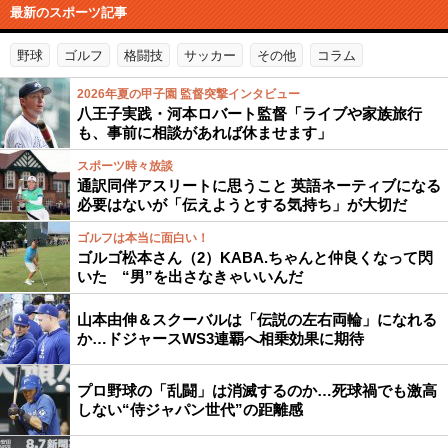
最新のスポーツ記事
野球
ゴルフ
格闘技
サッカー
その他
コラム
2026年夏の甲子園 監督突撃インタビュー
八王子実践・河本ロバート監督「ライブや家族旅行
も、事前に相談があれば休ませます」
スポーツ時々放談
通訳同伴アスリートに思うこと 英語ネーティブになる
必要はないが「伝えようとする気持ち」が大切だ
ゴルフは本当に面白い！
ゴルゴ松本さん（2）KABA.ちゃんと仲良くなって閃
いた “男”を出さなきゃいいんだ
山本由伸＆スクーバルは「伝説の左右両輪」になれる
か…ドジャースWS3連覇へ相乗効果に期待
プロ野球の「乱闘」は消滅するのか…死球禍でも激高
しない“侍ジャパン世代”の距離感