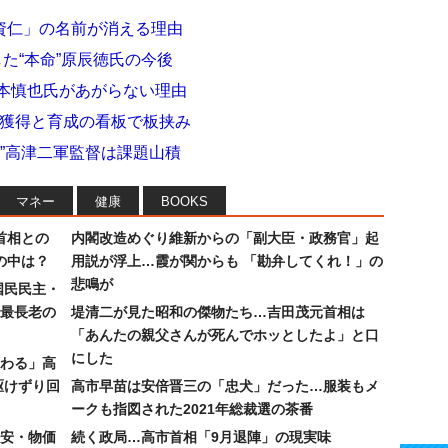
資仁」の名前が消える理由
た“本命”原辰徳氏の今後
宮本慎也氏があがらない理由
田獲得と育成の看板で板挟み
力”高津二軍監督は課題山積
マネー
健康
BOOKS
首相との
内閣改造めぐり維新からの「副大臣・政務官」起
の中は？
用説が浮上…霞が関からも 「勘弁してくれ！」の
悲鳴が
国民民主・
最長老の
堤清二が見た昭和の傑物たち…吉田茂元首相は
「あんたの親父さんが死んでホッとしたよ」と口
にした
わる」高
駆けずり回
高市早苗は安倍晋三の「忠犬」だった…服装もメ
ークも指図された2021年総裁選の茶番
安・物価
続く政局…高市首相「9月退陣」の現実味