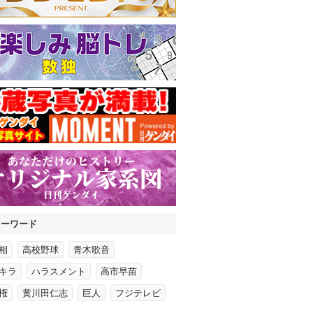
キーワード
相
高校野球
青木歌音
キラ
ハラスメント
高市早苗
権
黄川田仁志
巨人
フジテレビ