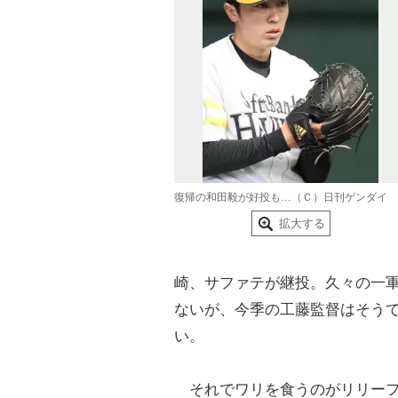
復帰の和田毅が好投も…（Ｃ）日刊ゲンダイ
拡大する
崎、サファテが継投。久々の一
ないが、今季の工藤監督はそう
い。
それでワリを食うのがリリーフ