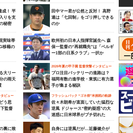
達成！ 平
田中マー君が公然と反対！ 高野
入りを支
連は「七回制」をゴリ押しできる
の秘密
のか
現実味帯
欧州初の日本人指揮官誕生へ 森
SG移籍の
保一監督の“再就職先”は「ベルギ
ー1部の日系クラブ」一択か
2026年夏の甲子園 監督突撃インタビュー
る大リー
プロ注目バッテリーの進路は？
3分の雨天
福岡有数の進学校・東筑に有力選
震
手が集まる秘訣
ンタビュー
フラッシュバック “ゴネ得”米挑戦の軌跡
どう思
佐々木朗希が直面していた猛烈な
山下監督
逆風 ドジャース“密約疑惑”の大
迷惑に日米球界がブチ切れた
の裏に致
自身には逆風だが…近藤健介が