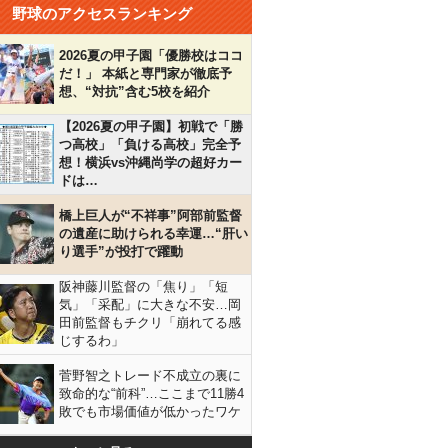
野球のアクセスランキング
2026夏の甲子園「優勝校はココ
だ！」 本紙と専門家が徹底予
想、“対抗”含む5校を紹介
【2026夏の甲子園】初戦で「勝
つ高校」「負ける高校」完全予
想！横浜vs沖縄尚学の超好カー
ドは…
橋上巨人が“不祥事”阿部前監督
の遺産に助けられる幸運…“肝い
り選手”が投打で躍動
阪神藤川監督の「焦り」「短
気」「采配」に大きな不安…岡
田前監督もチクリ「崩れてる感
じするわ」
菅野智之トレード不成立の裏に
致命的な“前科”…ここまで11勝4
敗でも市場価値が低かったワケ