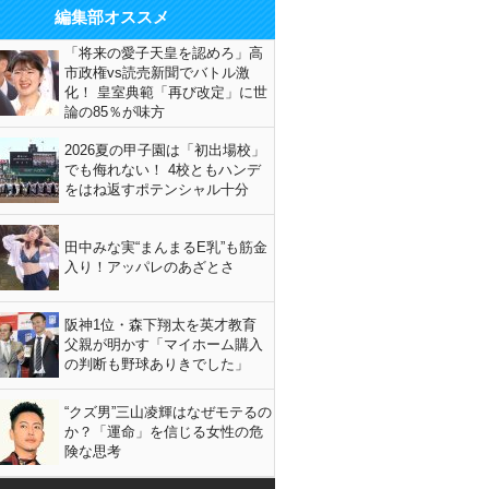
編集部オススメ
「将来の愛子天皇を認めろ」高
市政権vs読売新聞でバトル激
化！ 皇室典範「再び改定」に世
論の85％が味方
2026夏の甲子園は「初出場校」
でも侮れない！ 4校ともハンデ
をはね返すポテンシャル十分
田中みな実“まんまるE乳”も筋金
入り！アッパレのあざとさ
阪神1位・森下翔太を英才教育
父親が明かす「マイホーム購入
の判断も野球ありきでした」
“クズ男”三山凌輝はなぜモテるの
か？「運命」を信じる女性の危
険な思考