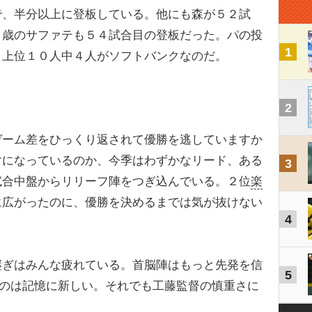
で、半分以上に登板している。他にも森が５２試
６歳のサファテも５４試合目の登板だった。パの投
1
、上位１０人中４人がソフトバンクなのだ。
2
ゲーム差をひっくり返されて優勝を逃していますか
マになっているのか、今季はわずかなリード、ある
3
試合中盤からリリーフ陣をつぎ込んでいる。２位
楽
に広がったのに、優勝を決めるまでは気が抜けない
4
ぎはみんな疲れている。首脳陣はもっと先発を信
5
たのは記憶に新しい。それでも工藤監督の慎重さに