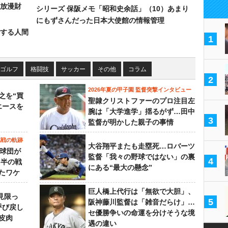
放漫財
シリーズ 保阪メモ「昭和史余話」（10）あまり
にもずさんだった日本大使館の情報管理
する人間
1
ゴルフ
格闘技
サッカー
その他
コラム
2
2026年夏の甲子園 監督突撃インタビュー
之を“買
聖隷クリストファーのプロ注目左
エースを
腕は「大学進学」揺るがず…田中
3
監督が明かした親子の事情
挑戦の軌跡
大谷翔平またも走塁死…ロバーツ
0球団が
監督「我々の野球ではない」の裏
4
月半の戦
にある“最大の懸念”
たワケ
巨人橋上代行は「無欲で大胆」、
見限っ
5
阪神藤川監督は「雑音だらけ」…
呼び戻し
セ優勝争いの命運を分けそうな境
皮肉
遇の違い