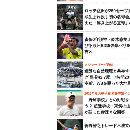
ロッテ益田が250セーブ
成生まれ投手初の名球会
えた「浮き上がる直球」
森保J守護神・鈴木彩艶 
びる欧州BIG5強豪パリ
吉凶
メジャーリーグ通信
過酷な自然環境と共存す
グ 酷暑42.7度、7時間2
中断、WSを襲った大地
2026年夏の甲子園 監督突撃イ
「野球学校」との対戦を
う？ 超進学校・東筑の
が語った赤裸々な回答
菅野智之トレード不成立