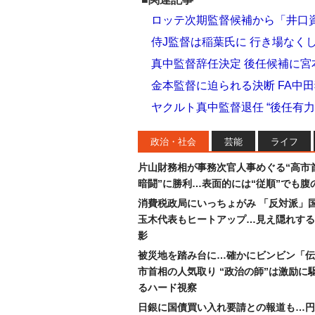
ロッテ次期監督候補から「井口
侍J監督は稲葉氏に 行き場なくし
真中監督辞任決定 後任候補に
金本監督に迫られる決断 FA中
ヤクルト真中監督退任 “後任有
政治・社会
芸能
ライフ
片山財務相が事務次官人事めぐる“高市
暗闘”に勝利…表面的には“従順”でも腹
消費税政局にいっちょがみ 「反対派」
玉木代表もヒートアップ…見え隠れする
影
被災地を踏み台に…確かにビンビン「伝
市首相の人気取り “政治の師”は激励に
るハード視察
日銀に国債買い入れ要請との報道も…円