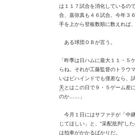
は１１７試合を消化しているの
合、嘉弥真も４６試合。今年３
手を上から登板数順に数えれば
ある球団ＯＢが言う。
「昨季は日ハムに最大１１・５
らね。それが工藤監督のトラウ
いはビハインドでも僅差なら、
天
とはこの日で９・５ゲーム差
のか……」
今月１日にはサファテが「中継
じてほしい」と、“采配批判”し
は拍車がかかるばかりだ。