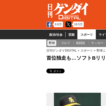
6.6万
18.5万
政治/社会
芸能
スポーツ
ライ
野球
ゴルフ
格闘技
サッカー
日刊ゲンダイDIGITAL
スポーツ
野球ニ
首位独走も…ソフトBリ