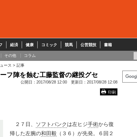
フ
経済
健康
コミック
競馬
公営競技
書籍
その他
コラム
ュース
記事
リーフ陣を蝕む工藤監督の継投グセ
公開日：
2017/08/28 12:00
更新日：
2017/08/28 12:08
印刷
２７日、
ソフトバンク
は左ヒジ
手術
から復
帰した左腕の
和田毅
（３６）が先発。６回２