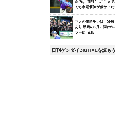
命的な“前科”…ここまで
でも市場価値が低かった
巨人の優勝争いは「冷房
あり 酷暑の8月に問われ
ラー病”克服
日刊ゲンダイDIGITALを読も