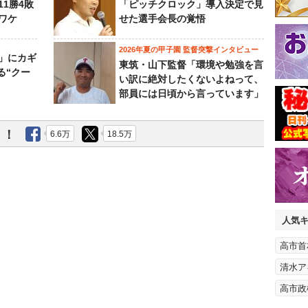
11勝4敗
「ピッチクロック」導入決定で見
ワケ
せた選手会長の覚悟
2026年夏の甲子園 監督突撃インタビュー
」にカギ
東筑・山下監督「環境や勉強を言
る“クー
い訳に絶対したくないよねって、
部員には日頃から言っています」
う！
6.6万
18.5万
人気
高市首
清水ア
高市政