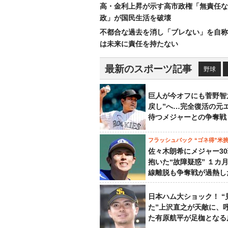
高・金利上昇が示す高市政権「無責任な
政」が国民生活を破壊
不都合な過去を消し「ブレない」を自称
は未来に責任を持たない
最新のスポーツ記事
野球
巨人が今オフにも菅野智
戻し”へ…完全復活の元
待つメジャーとの争奪戦
フラッシュバック “ゴネ得”米
佐々木朗希にメジャー3
抱いた“故障疑惑” １カ
線離脱も争奪戦が過熱し
日本ハム大ショック！ “
た”上沢直之が天敵に、
た有原航平が足枷となる