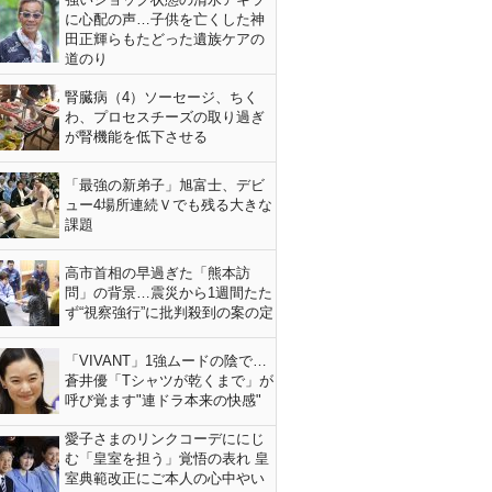
に心配の声…子供を亡くした神
田正輝らもたどった遺族ケアの
道のり
腎臓病（4）ソーセージ、ちく
わ、プロセスチーズの取り過ぎ
が腎機能を低下させる
「最強の新弟子」旭富士、デビ
ュー4場所連続Ｖでも残る大きな
課題
高市首相の早過ぎた「熊本訪
問」の背景…震災から1週間たた
ず“視察強行”に批判殺到の案の定
「VIVANT」1強ムードの陰で…
蒼井優「Tシャツが乾くまで」が
呼び覚ます"連ドラ本来の快感"
愛子さまのリンクコーデににじ
む「皇室を担う」覚悟の表れ 皇
室典範改正にご本人の心中やい