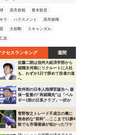
球
高市首相
青木歌音
キラ
ハラスメント
高市政権
苗
大岩剛
スキャンダル
仁志
アクセスランキング
週間
佐藤二朗は信州大経済学部から
就職氷河期にリクルートに入社
も、わずか1日で辞めて役者の道
へ
欧州初の日本人指揮官誕生へ 森
保一監督の“再就職先”は「ベル
ギー1部の日系クラブ」一択か
菅野智之トレード不成立の裏に
致命的な“前科”…ここまで11勝4
敗でも市場価値が低かったワケ
強いショック状態の清水アキラ