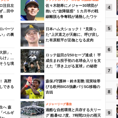
ロ注目左
佐々木朗希にメジャー30球団が
4
ず…田中
抱いた“故障疑惑” １カ月半の戦
情
線離脱も争奪戦が過熱したワケ
5
ロバーツ
日本ハム大ショック！ “見限っ
い」の裏
た”上沢直之が天敵に、呼び戻し
た有原航平が足枷となる皮肉
6
大胆」、
ロッテ益田が250セーブ達成！ 平
らけ」…
成生まれ投手初の名球会入りを支
そうな境
えた「浮き上がる直球」の秘密
7
！ 高野
森保J守護神・鈴木彩艶 現実味帯
しできる
びる欧州BIG5強豪パリSG移籍の
8
吉凶
メジャーリーグ通信
生へ 森
過酷な自然環境と共存する大リー
9
は「ベルギ
グ 酷暑42.7度、7時間23分の雨天