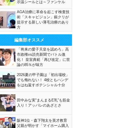
示温シールとは～ファンケル
AGA治療に革命を起こす検査技
術「スキャビジョン」銀クリが
提示する新しい薄毛治療のあり
方
編集部オススメ
「将来の愛子天皇を認めろ」高
市政権vs読売新聞でバトル激
化！ 皇室典範「再び改定」に世
論の85％が味方
2026夏の甲子園は「初出場校」
でも侮れない！ 4校ともハンデ
をはね返すポテンシャル十分
田中みな実“まんまるE乳”も筋金
入り！アッパレのあざとさ
阪神1位・森下翔太を英才教育
父親が明かす「マイホーム購入