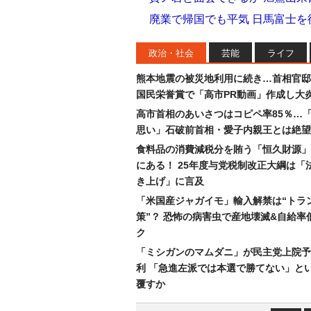
廃業で帰国でも平気 日馬富士
政治・社会
芸能
ライフ
熊本地震の被災地利用に続き…首相官邸
国民栄誉賞で「高市PR動画」作成し大
高市首相のあいさつはコピペ率85％…
思い」石破前首相・愛子内親王とは絶望
食料品の消費減税分を賄う「恒久財源」
にある！ 25年度与党税制改正大綱は「
き上げ」に言及
「米国産ジャガイモ」輸入解禁は“トラ
策”？ 恐怖の病害虫で産地壊滅&自給率
ク
「ミシガンのマムダニ」が民主党上院予
利 「急進左派では本選で勝てない」と
覆すか