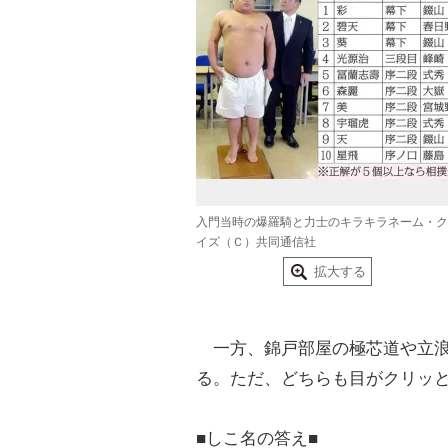
入門当時の爆羅騎と力士のキラキラネーム・ク
イズ（Ｃ）共同通信社
拡大する
一方、錦戸部屋の極芯道や立浪
る。ただ、どちらも目がクリッ
■しこ名の答え■