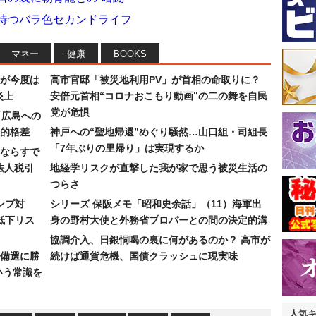
を待つバラ色セカンドライフ
マネー
健康
BOOKS
が今度は
高市官邸「被災地利用PV」が首相の命取りに？
炎上
安倍元首相“コロナおこもり動画”の二の舞を自民
党が危惧
「広島への
的格差
神戸への“聖地帰還”めぐり騒然…山口組・司組長
「7年ぶりの里帰り」は実現するか
ならすで
法人税引
地経学リスクが直撃した我が家で思う被災生活の
つらさ
ンプ対
シリーズ 保阪メモ「昭和史余話」（11）海軍出
低下リス
身の野村大使と外務省プロパーとの間の決定的溝
協調介入、日銀恫喝の裏に何があるのか？ 高市が
備選に勝
続けば通貨危機、国債クラッシュに現実味
いう常識を
人気