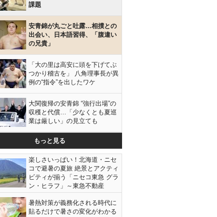
課題
安青錦が丸ごと吐露…相撲との
出会い、日本語習得、「腹違い
の兄貴」
「大の里は高安に頭を下げてぶ
つかり稽古を」 八角理事長が異
例の“指令”を出したワケ
大関復帰の安青錦 “強行出場”の
収穫と代償…「少なくとも夏巡
業は厳しい」の見立ても
もっと見る
楽しさいっぱい！北海道・ニセ
コで避暑の夏旅 絶景とアクティ
ビティが揃う「ニセコ東急 グラ
ン・ヒラフ」～東急不動産
暑熱対策が義務化される時代に
貼るだけで暑さの変化がわかる