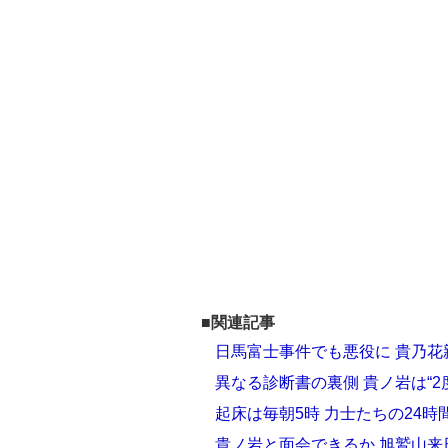
■関連記事
日馬富士事件でも悪役に 貴乃
異なる診断書の裏側 貴ノ岩は“2
起床は毎朝5時 力士たちの24時
貴ノ岩と面会できるか 旭鷲山来