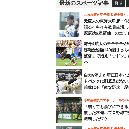
最新のスポーツ記事
野球
2026年夏の甲子園 監督突撃イ
元巨人の東海大甲府・仲
語るイキイキ教員生活…
原辰徳&星野仙一のエッ
海舟&航大のモテモテ佐
移籍金総額140億円 さ
監督まで抱え「ウドン」
ハ！
自力V消えた新庄日本ハ
トバンクに到底及ばない
策数にも「雑な野球」歴
小林至教授のマネーボールQ&A
「弱くても黒字にできる
覆した常識…プロ野球で
激増したワケ
2026年夏の甲子園 監督突撃イ