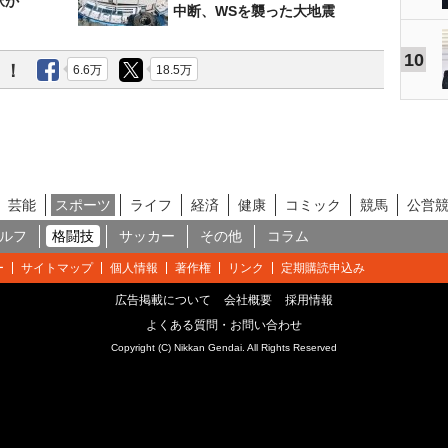
択か
中断、WSを襲った大地震
10
う！
6.6万
18.5万
芸能
スポーツ
ライフ
経済
健康
コミック
競馬
公営
ルフ
格闘技
サッカー
その他
コラム
ー
サイトマップ
個人情報
著作権
リンク
定期購読申込み
広告掲載について
会社概要
採用情報
よくある質問・お問い合わせ
Copyright (C) Nikkan Gendai. All Rights Reserved