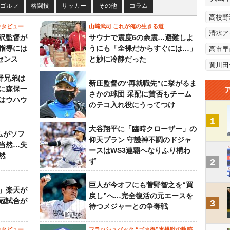
ゴルフ
格闘技
サッカー
その他
コラム
高校野
ンタビュー
山﨑武司 これが俺の生きる道
清水ア
沢監督が
サウナで震度6の余震…避難しよ
指導には
うにも「全裸だからすぐには…」
高市早
センス
と妙に冷静だった
黄川田
野兄弟は
新庄監督の“再就職先”に挙がるま
らに森保一
さかの球団 采配に賛否もチーム
はウハウ
のテコ入れ役にうってつけ
1
大谷翔平に「臨時クローザー」の
ムがソフ
仰天プラン 守護神不調のドジャ
当然…失
ースはWS3連覇へなりふり構わ
然
ず
2
巨人が今オフにも菅野智之を“買
」楽天が
戻し”へ…完全復活の元エースを
冠試合が
3
待つメジャーとの争奪戦
ンタビュー
フラッシュバック “ゴネ得”米挑戦の軌跡