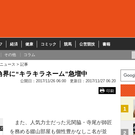
フ
経済
健康
コミック
競馬
公営競技
書籍
その他
コラム
ニュース
記事
角界に“キラキラネーム”急増中
公開日：
2017/11/26 06:00
更新日：
2017/11/27 06:20
印刷
1
また、人気力士だった元関脇・寺尾が師匠
を務める錣山部屋も個性豊かなしこ名が並
2