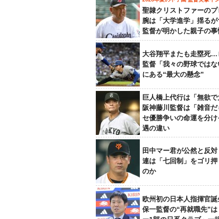
聖隷クリストファーのプ
腕は「大学進学」揺るが
監督が明かした親子の事
大谷翔平またも走塁死…
監督「我々の野球ではな
にある“最大の懸念”
巨人橋上代行は「無欲で
阪神藤川監督は「雑音だ
セ優勝争いの命運を分け
遇の違い
田中マー君が公然と反対
連は「七回制」をゴリ押
のか
欧州初の日本人指揮官誕
保一監督の“再就職先”