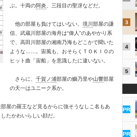
ぶ。十両の
阿炎
、三段目の聖冴などだ。
3
他の部屋も負けてはいない。
境川
部屋の謙
信、武蔵川部屋の海舟は“偉人”のあやかり系
で、高田川部屋の湘南乃海もどこかで聞いた
4
ような……。宙風も、おそらくＴＯＫＩＯの
ヒット曲「宙船」を意識したに違いない。
5
さらに、
千賀ノ浦
部屋の鰤乃里や
山響
部屋
の天一はユニーク系か。
部屋の羅王など見るからに強そうなしこ名もあ
PR
としたかわいらしい顔だ。
PR