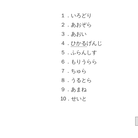
１．いろどり
２．あおぞら
３．あおい
４．
ひかる
げんじ
５．ふらんしす
６．もりうらら
７．ちゅら
８．うるとら
９．あまね
10．せいと