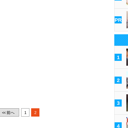
PR
1
2
3
前へ
1
2
<<
4