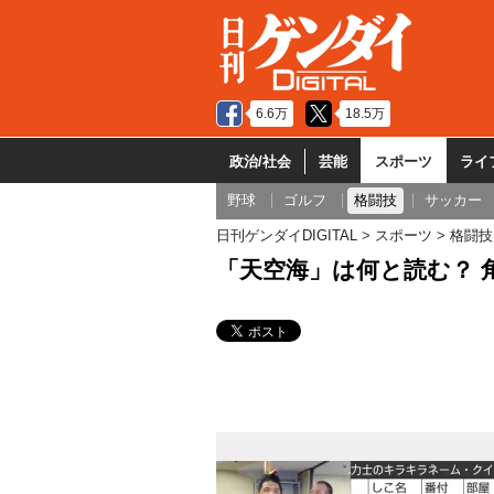
6.6万
18.5万
政治/社会
芸能
スポーツ
ライ
野球
ゴルフ
格闘技
サッカー
日刊ゲンダイDIGITAL
スポーツ
格闘技
「天空海」は何と読む？ 