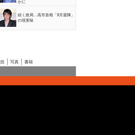
かに
続く政局…高市首相「9月退陣」
の現実味
競技
写真
書籍