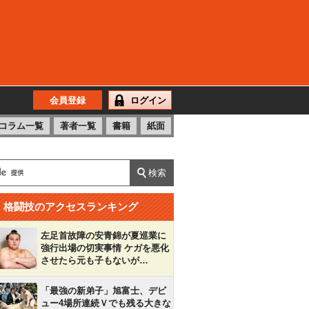
会員登録
ログイン
コラム一覧
著者一覧
書籍
紙面
格闘技のアクセスランキング
左足首故障の安青錦が夏巡業に
強行出場の切実事情 ケガを悪化
させたら元も子もないが…
「最強の新弟子」旭富士、デビ
ュー4場所連続Ｖでも残る大きな