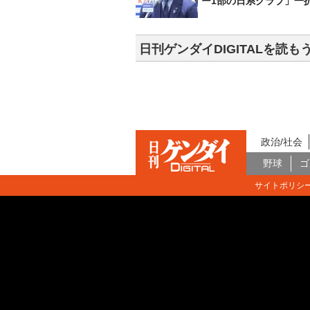
ー1部の日系クラブ」一
日刊ゲンダイDIGITALを読も
政治/社会
野球
ゴ
サイトポリシ