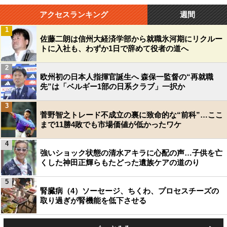
アクセスランキング
週間
1
佐藤二朗は信州大経済学部から就職氷河期にリクルー
トに入社も、わずか1日で辞めて役者の道へ
2
欧州初の日本人指揮官誕生へ 森保一監督の“再就職
先”は「ベルギー1部の日系クラブ」一択か
3
菅野智之トレード不成立の裏に致命的な“前科”…ここ
まで11勝4敗でも市場価値が低かったワケ
4
強いショック状態の清水アキラに心配の声…子供を亡
くした神田正輝らもたどった遺族ケアの道のり
5
腎臓病（4）ソーセージ、ちくわ、プロセスチーズの
取り過ぎが腎機能を低下させる