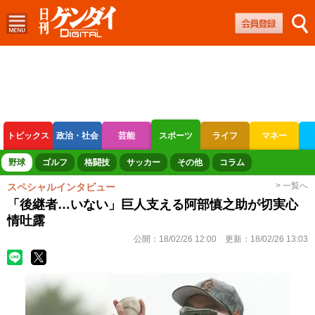
トピックス
政治・社会
芸能
スポーツ
ライフ
マネー
ボートレース
競輪
オートレース
野球
ゴルフ
格闘技
サッカー
その他
コラム
> 一覧へ
スペシャルインタビュー
「後継者…いない」巨人支える阿部慎之助が切実心
情吐露
公開：
18/02/26 12:00
更新：
18/02/26 13:03