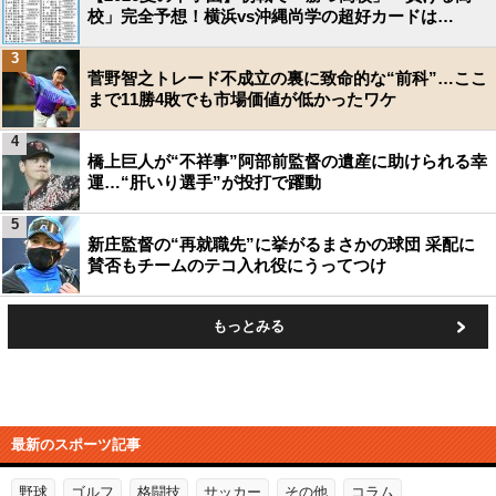
校」完全予想！横浜vs沖縄尚学の超好カードは…
3
菅野智之トレード不成立の裏に致命的な“前科”…ここ
まで11勝4敗でも市場価値が低かったワケ
4
橋上巨人が“不祥事”阿部前監督の遺産に助けられる幸
運…“肝いり選手”が投打で躍動
5
新庄監督の“再就職先”に挙がるまさかの球団 采配に
賛否もチームのテコ入れ役にうってつけ
もっとみる
最新のスポーツ記事
野球
ゴルフ
格闘技
サッカー
その他
コラム