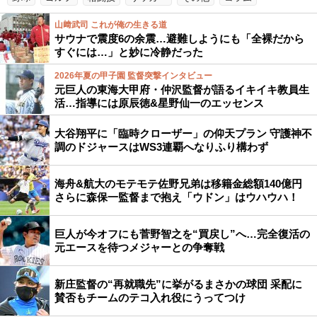
山﨑武司 これが俺の生きる道
サウナで震度6の余震…避難しようにも「全裸だから
すぐには…」と妙に冷静だった
2026年夏の甲子園 監督突撃インタビュー
元巨人の東海大甲府・仲沢監督が語るイキイキ教員生
活…指導には原辰徳&星野仙一のエッセンス
大谷翔平に「臨時クローザー」の仰天プラン 守護神不
調のドジャースはWS3連覇へなりふり構わず
海舟&航大のモテモテ佐野兄弟は移籍金総額140億円
さらに森保一監督まで抱え「ウドン」はウハウハ！
巨人が今オフにも菅野智之を“買戻し”へ…完全復活の
元エースを待つメジャーとの争奪戦
新庄監督の“再就職先”に挙がるまさかの球団 采配に
賛否もチームのテコ入れ役にうってつけ