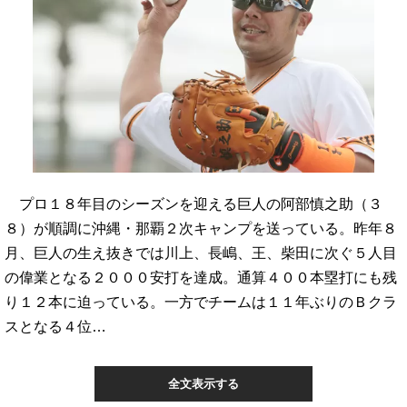
プロ１８年目のシーズンを迎える巨人の阿部慎之助（３
８）が順調に沖縄・那覇２次キャンプを送っている。昨年８
月、巨人の生え抜きでは川上、長嶋、王、柴田に次ぐ５人目
の偉業となる２０００安打を達成。通算４００本塁打にも残
り１２本に迫っている。一方でチームは１１年ぶりのＢクラ
スとなる４位…
全文表示する