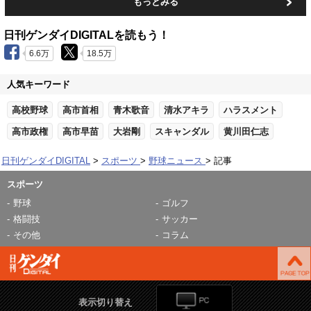
もっとみる
日刊ゲンダイDIGITALを読もう！
6.6万
18.5万
人気キーワード
高校野球
高市首相
青木歌音
清水アキラ
ハラスメント
高市政権
高市早苗
大岩剛
スキャンダル
黄川田仁志
日刊ゲンダイDIGITAL
スポーツ
野球ニュース
記事
スポーツ
野球
ゴルフ
格闘技
サッカー
その他
コラム
表示切り替え