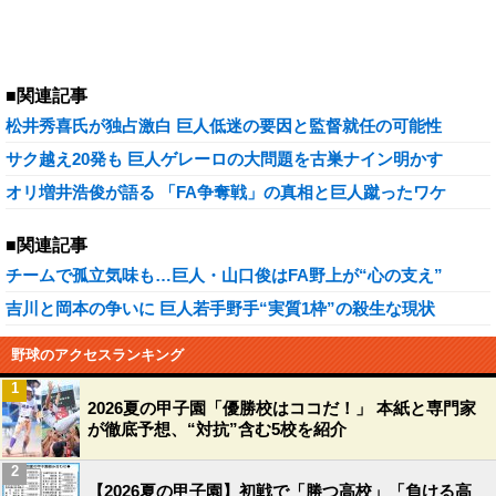
■関連記事
松井秀喜氏が独占激白 巨人低迷の要因と監督就任の可能性
サク越え20発も 巨人ゲレーロの大問題を古巣ナイン明かす
オリ増井浩俊が語る 「FA争奪戦」の真相と巨人蹴ったワケ
■関連記事
チームで孤立気味も…巨人・山口俊はFA野上が“心の支え”
吉川と岡本の争いに 巨人若手野手“実質1枠”の殺生な現状
野球のアクセスランキング
1
2026夏の甲子園「優勝校はココだ！」 本紙と専門家
が徹底予想、“対抗”含む5校を紹介
2
【2026夏の甲子園】初戦で「勝つ高校」「負ける高