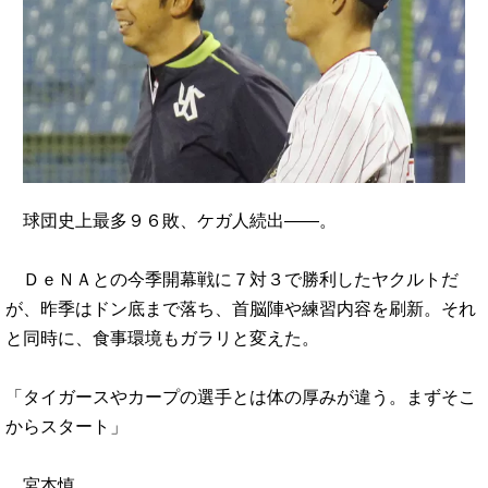
球団史上最多９６敗、ケガ人続出――。
ＤｅＮＡとの今季開幕戦に７対３で勝利したヤクルトだ
が、昨季はドン底まで落ち、首脳陣や練習内容を刷新。それ
と同時に、食事環境もガラリと変えた。
「タイガースやカープの選手とは体の厚みが違う。まずそこ
からスタート」
宮本慎…