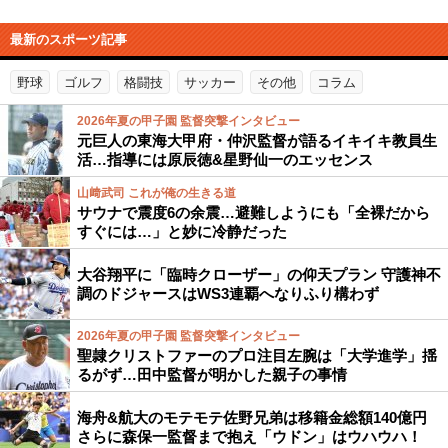
最新のスポーツ記事
野球
ゴルフ
格闘技
サッカー
その他
コラム
2026年夏の甲子園 監督突撃インタビュー
元巨人の東海大甲府・仲沢監督が語るイキイキ教員生
活…指導には原辰徳&星野仙一のエッセンス
山﨑武司 これが俺の生きる道
サウナで震度6の余震…避難しようにも「全裸だから
すぐには…」と妙に冷静だった
大谷翔平に「臨時クローザー」の仰天プラン 守護神不
調のドジャースはWS3連覇へなりふり構わず
2026年夏の甲子園 監督突撃インタビュー
聖隷クリストファーのプロ注目左腕は「大学進学」揺
るがず…田中監督が明かした親子の事情
海舟&航大のモテモテ佐野兄弟は移籍金総額140億円
さらに森保一監督まで抱え「ウドン」はウハウハ！