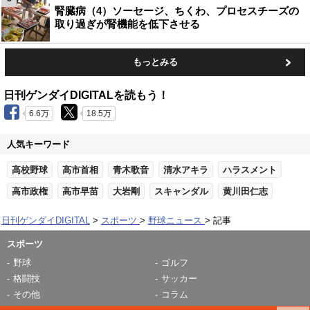
腎臓病（4）ソーセージ、ちくわ、プロセスチーズの
取り過ぎが腎機能を低下させる
もっとみる
日刊ゲンダイDIGITALを読もう！
6.6万
18.5万
人気キーワード
高校野球
高市首相
青木歌音
清水アキラ
ハラスメント
高市政権
高市早苗
大岩剛
スキャンダル
黄川田仁志
日刊ゲンダイDIGITAL
スポーツ
野球ニュース
記事
スポーツ
野球
ゴルフ
格闘技
サッカー
その他
コラム