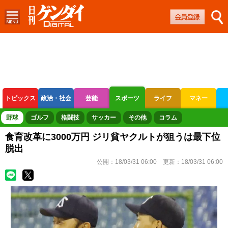
トピックス
政治・社会
芸能
スポーツ
ライフ
マネー
ボートレース
競輪
オートレース
野球
ゴルフ
格闘技
サッカー
その他
コラム
食育改革に3000万円 ジリ貧ヤクルトが狙うは最下位
脱出
公開：
18/03/31 06:00
更新：
18/03/31 06:00