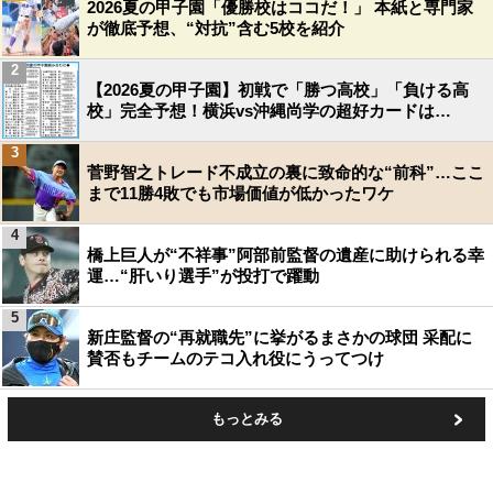
2026夏の甲子園「優勝校はココだ！」 本紙と専門家
が徹底予想、“対抗”含む5校を紹介
2
【2026夏の甲子園】初戦で「勝つ高校」「負ける高
校」完全予想！横浜vs沖縄尚学の超好カードは…
3
菅野智之トレード不成立の裏に致命的な“前科”…ここ
まで11勝4敗でも市場価値が低かったワケ
4
橋上巨人が“不祥事”阿部前監督の遺産に助けられる幸
運…“肝いり選手”が投打で躍動
5
新庄監督の“再就職先”に挙がるまさかの球団 采配に
賛否もチームのテコ入れ役にうってつけ
もっとみる