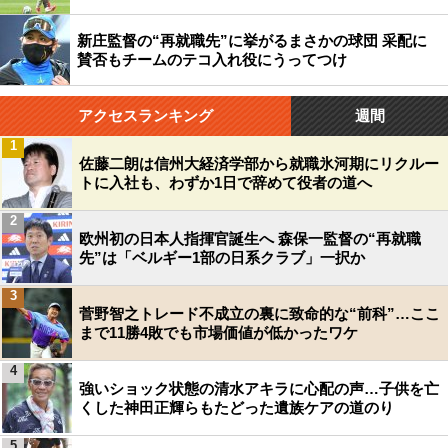
新庄監督の“再就職先”に挙がるまさかの球団 采配に
賛否もチームのテコ入れ役にうってつけ
アクセスランキング
週間
1
佐藤二朗は信州大経済学部から就職氷河期にリクルー
トに入社も、わずか1日で辞めて役者の道へ
2
欧州初の日本人指揮官誕生へ 森保一監督の“再就職
先”は「ベルギー1部の日系クラブ」一択か
3
菅野智之トレード不成立の裏に致命的な“前科”…ここ
まで11勝4敗でも市場価値が低かったワケ
4
強いショック状態の清水アキラに心配の声…子供を亡
くした神田正輝らもたどった遺族ケアの道のり
5