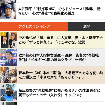
大谷翔平「9戦打率.457」でもドジャース1勝8敗…勝
ちたい一心の“暴走”で膝悪化の懸念
アクセスランキング
週間
1
中村倫也が「風、薫る」に大貢献…妻・水卜麻美アナ
との「ずっと仲良く」「にこやかな」近況
2
欧州初の日本人指揮官誕生へ 森保一監督の“再就職
先”は「ベルギー1部の日系クラブ」一択か
3
萩本欽一〈34〉私の“運”論 大谷翔平のカネを使い込
んだ通訳に「小さな声で『ありがとう』」
4
新庄監督の“再就職先”に挙がるまさかの球団 采配に
賛否もチームのテコ入れ役にうってつけ
5