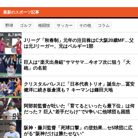
最新のスポーツ記事
野球
ゴルフ
格闘技
サッカー
その他
コラム
Jリーグ「秋春制」元年の注目株はC大阪20歳MF…父
は元Jリーガー、兄はベルギー1部
巨人は“楽天出身組”サマサマ…今オフ次に狙う「大
砲」の名前
クリスタルパレスに「日本代表トリオ」誕生か…冨安
健洋に続き板倉滉も？ キーマンは鎌田大地
阿部前監督が吐いた「育てるといったら最下位」は何
だった？ 巨人“若手だらけ”でV争いに他球団も困惑
阪神・藤川監督「死球口撃」の逆効果…セ5球団に広
がる“阪神だけは勝たせない”