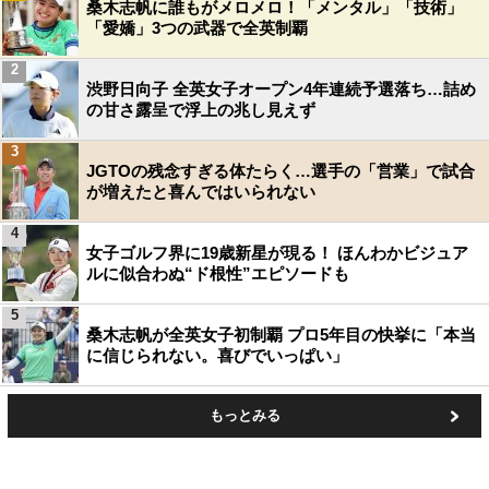
桑木志帆に誰もがメロメロ！「メンタル」「技術」
「愛嬌」3つの武器で全英制覇
2
渋野日向子 全英女子オープン4年連続予選落ち…詰め
の甘さ露呈で浮上の兆し見えず
3
JGTOの残念すぎる体たらく…選手の「営業」で試合
が増えたと喜んではいられない
4
女子ゴルフ界に19歳新星が現る！ ほんわかビジュア
ルに似合わぬ“ド根性”エピソードも
5
桑木志帆が全英女子初制覇 プロ5年目の快挙に「本当
に信じられない。喜びでいっぱい」
もっとみる