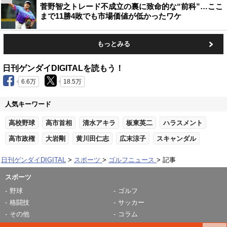
菅野智之トレード不成立の裏に致命的な“前科”…ここ
まで11勝4敗でも市場価値が低かったワケ
もっとみる
日刊ゲンダイDIGITALを読もう！
6.6万
18.5万
人気キーワード
高校野球
高市首相
清水アキラ
板東英二
ハラスメント
高市政権
大岩剛
黄川田仁志
広末涼子
スキャンダル
日刊ゲンダイDIGITAL
スポーツ
ゴルフニュース
記事
スポーツ
野球
ゴルフ
格闘技
サッカー
その他
コラム