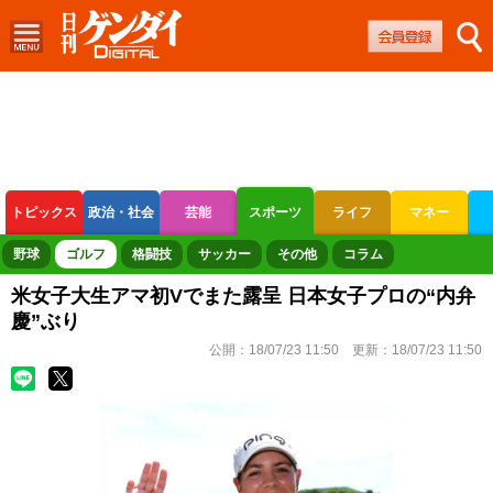
トピックス
政治・社会
芸能
スポーツ
ライフ
マネー
ボートレース
競輪
オートレース
野球
ゴルフ
格闘技
サッカー
その他
コラム
米女子大生アマ初Vでまた露呈 日本女子プロの“内弁
慶”ぶり
公開：
18/07/23 11:50
更新：
18/07/23 11:50