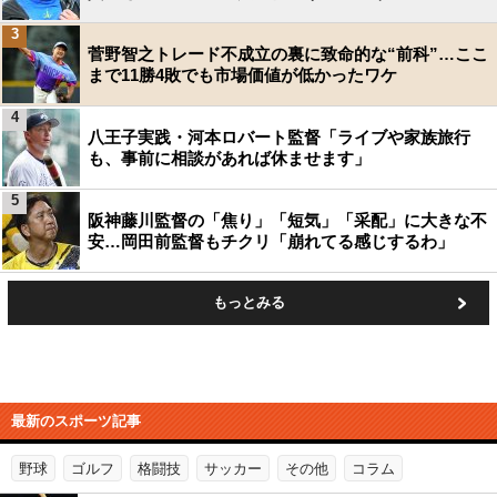
3
菅野智之トレード不成立の裏に致命的な“前科”…ここ
まで11勝4敗でも市場価値が低かったワケ
4
八王子実践・河本ロバート監督「ライブや家族旅行
も、事前に相談があれば休ませます」
5
阪神藤川監督の「焦り」「短気」「采配」に大きな不
安…岡田前監督もチクリ「崩れてる感じするわ」
もっとみる
最新のスポーツ記事
野球
ゴルフ
格闘技
サッカー
その他
コラム