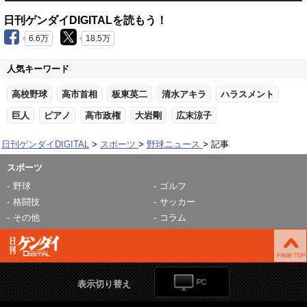
日刊ゲンダイDIGITALを読もう！
6.6万
18.5万
人気キーワード
高校野球
高市首相
板東英二
清水アキラ
ハラスメント
巨人
ピアノ
高市政権
大岩剛
広末涼子
日刊ゲンダイDIGITAL
スポーツ
野球ニュース
記事
スポーツ
野球
ゴルフ
格闘技
サッカー
その他
コラム
表示切り替え