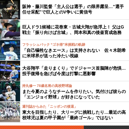
阪神・藤川監督「主人公は選手」の限界露呈…“選手
任せ采配”で巨人とのV争いに黄信号
巨人ドラ1候補に花巻東・古城大翔が急浮上！ 父はG
戦士「振り向けば古城」、岡本和真の後釜育成急務
フラッシュバック “ゴネ得”米挑戦の軌跡
「自己犠牲なきエース」は支持されない 佐々木朗希
に米球界が送った冷たい視線
大谷翔平「走りまくり」でドジャース首脳陣が危惧…
投手復帰を急げば今度は打撃に悪影響
持丸修一 78歳名将の高校野球論
また今夏のようなチームを作りたい。気付けば彼らの
「エンジョイ野球」が好きになっていた
週刊誌からみた「ニッポンの後退」
東大を目指したり、大リーグに挑戦したり…最近の高
校球児は夏の甲子園が「最終ゴール」ではない