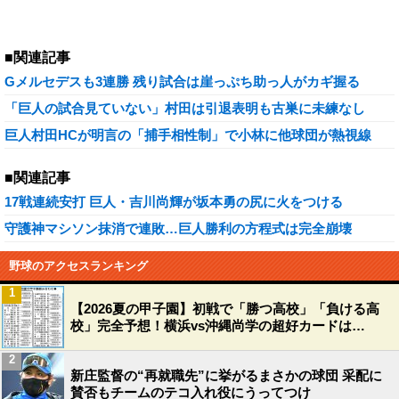
■関連記事
Gメルセデスも3連勝 残り試合は崖っぷち助っ人がカギ握る
「巨人の試合見ていない」村田は引退表明も古巣に未練なし
巨人村田HCが明言の「捕手相性制」で小林に他球団が熱視線
■関連記事
17戦連続安打 巨人・吉川尚輝が坂本勇の尻に火をつける
守護神マシソン抹消で連敗…巨人勝利の方程式は完全崩壊
野球のアクセスランキング
1
【2026夏の甲子園】初戦で「勝つ高校」「負ける高
校」完全予想！横浜vs沖縄尚学の超好カードは…
2
新庄監督の“再就職先”に挙がるまさかの球団 采配に
賛否もチームのテコ入れ役にうってつけ