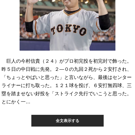
巨人の今村信貴（２４）がプロ初完投を初完封で飾った。
昨５日の中日戦に先発。２―０の九回２死から２安打され、
「ちょっとやばいと思った」と言いながら、最後はセンター
ライナーに打ち取った。１２１球を投げ、６安打無四球、三
塁を踏ませない好投を「ストライク先行でいこうと思った。
とにかく一…
全文表示する