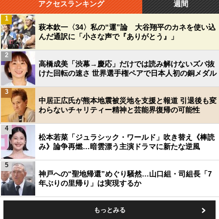
アクセスランキング
週間
1
萩本欽一〈34〉私の“運”論 大谷翔平のカネを使い込
んだ通訳に「小さな声で『ありがとう』」
2
高橋成美「渋幕→慶応」だけでは読み解けないズバ抜
けた回転の速さ 世界選手権ペアで日本人初の銅メダル
3
中居正広氏が熊本地震被災地を支援と報道 引退後も変
わらないチャリティー精神と芸能界復帰の可能性
4
松本若菜「ジュラシック・ワールド」吹き替え《棒読
み》論争再燃…暗雲漂う主演ドラマに新たな逆風
5
神戸への“聖地帰還”めぐり騒然…山口組・司組長「7
年ぶりの里帰り」は実現するか
もっとみる