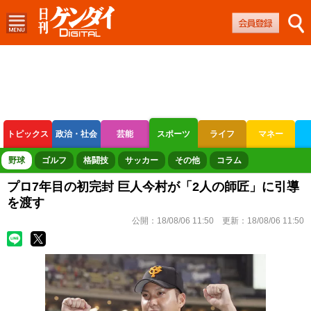
トピックス
政治・社会
芸能
スポーツ
ライフ
マネー
ボートレース
競輪
オートレース
野球
ゴルフ
格闘技
サッカー
その他
コラム
プロ7年目の初完封 巨人今村が「2人の師匠」に引導
を渡す
公開：
18/08/06 11:50
更新：
18/08/06 11:50