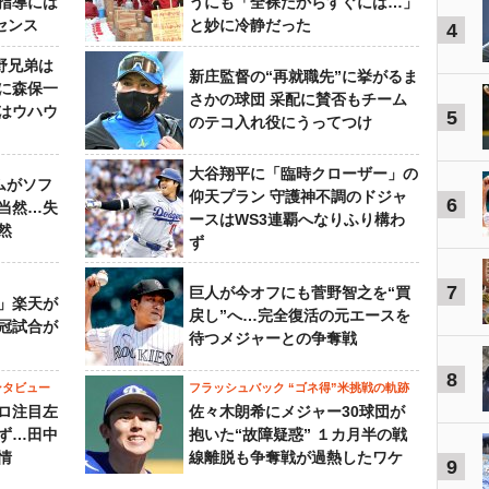
指導には
うにも「全裸だからすぐには…」
センス
と妙に冷静だった
4
野兄弟は
新庄監督の“再就職先”に挙がるま
らに森保一
さかの球団 采配に賛否もチーム
はウハウ
5
のテコ入れ役にうってつけ
大谷翔平に「臨時クローザー」の
ムがソフ
仰天プラン 守護神不調のドジャ
6
当然…失
ースはWS3連覇へなりふり構わ
然
ず
7
巨人が今オフにも菅野智之を“買
」楽天が
戻し”へ…完全復活の元エースを
冠試合が
待つメジャーとの争奪戦
8
ンタビュー
フラッシュバック “ゴネ得”米挑戦の軌跡
ロ注目左
佐々木朗希にメジャー30球団が
ず…田中
抱いた“故障疑惑” １カ月半の戦
情
線離脱も争奪戦が過熱したワケ
9