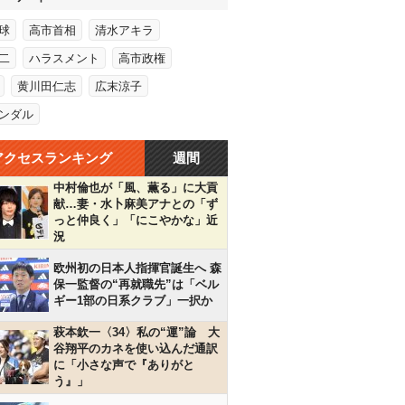
球
高市首相
清水アキラ
二
ハラスメント
高市政権
黄川田仁志
広末涼子
ンダル
アクセスランキング
週間
中村倫也が「風、薫る」に大貢
献…妻・水卜麻美アナとの「ず
っと仲良く」「にこやかな」近
況
欧州初の日本人指揮官誕生へ 森
保一監督の“再就職先”は「ベル
ギー1部の日系クラブ」一択か
萩本欽一〈34〉私の“運”論 大
谷翔平のカネを使い込んだ通訳
に「小さな声で『ありがと
う』」