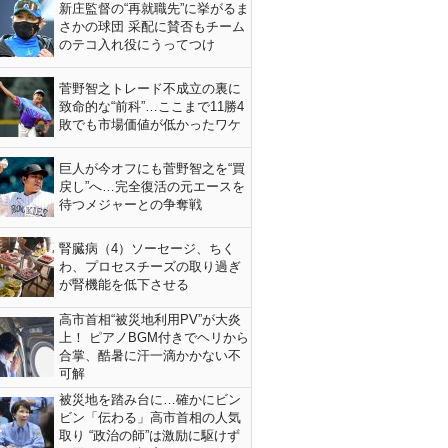
新庄監督の“再就職先”に挙がるま
さかの球団 采配に賛否もチーム
のテコ入れ役にうってつけ
菅野智之トレード不成立の裏に
致命的な“前科”…ここまで11勝4
敗でも市場価値が低かったワケ
巨人が今オフにも菅野智之を“買
戻し”へ…完全復活の元エースを
待つメジャーとの争奪戦
腎臓病（4）ソーセージ、ちく
わ、プロセスチーズの取り過ぎ
が腎機能を低下させる
高市首相“被災地利用PV”が大炎
上！ ピアノBGM付きでヘリから
合掌、酷暑に汗一滴かかない不
可解
被災地を踏み台に…確かにビン
ビン「伝わる」高市首相の人気
取り “政治の師”は激励に駆けず