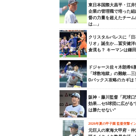
東日本国際大昌平・江井
企業の管理職で培った組
督の力量を超えたチーム
は…」
クリスタルパレスに「日
リオ」誕生か…冨安健洋
倉滉も？ キーマンは鎌
ドジャース佐々木朗希6
「球数地獄」の難敵…三
Dバックス攻略のカギは
阪神・藤川監督「死球口
効果…セ5球団に広がる
は勝たせない”
2026年夏の甲子園 監督突撃イ
元巨人の東海大甲府・仲