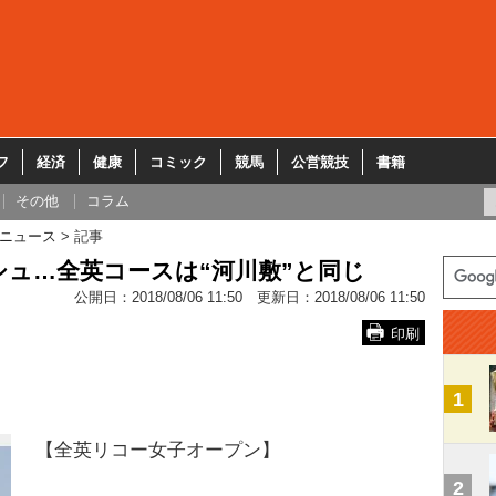
フ
経済
健康
コミック
競馬
公営競技
書籍
その他
コラム
ニュース
記事
ュ…全英コースは“河川敷”と同じ
公開日：
2018/08/06 11:50
更新日：
2018/08/06 11:50
印刷
1
【全英リコー女子オープン】
2