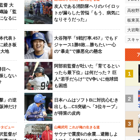
監督 大
友人である消防隊ヘリのパイロッ
高校野
織論「監
トが漏らした苦悩「もう、病気に
になるに
なりそうだった」
板東英
大岩剛
本代表ト
大谷翔平「9戦打率.457」でもド
スキャ
に続き板
ジャース1勝8敗…勝ちたい一心
田大地
の“暴走”で膝悪化の懸念
阿部前監督が吐いた「育てるとい
勝目へ
ったら最下位」は何だった？ 巨
1
振しない
人“若手だらけ”でV争いに他球団
？
も困惑
2
撃」の逆
日本ハムはソフトBに対抗心むき
“阪神だけ
出しも…CS突破へ「3位キープ」
が得策の皮肉
3
ンタビュー
山﨑武司 これが俺の生きる道
沢監督が
サウナで震度6の余震…避難しよ