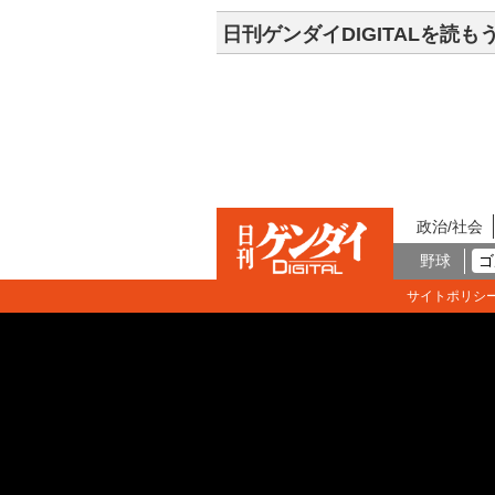
日刊ゲンダイDIGITALを読も
政治/社会
野球
ゴ
サイトポリシ