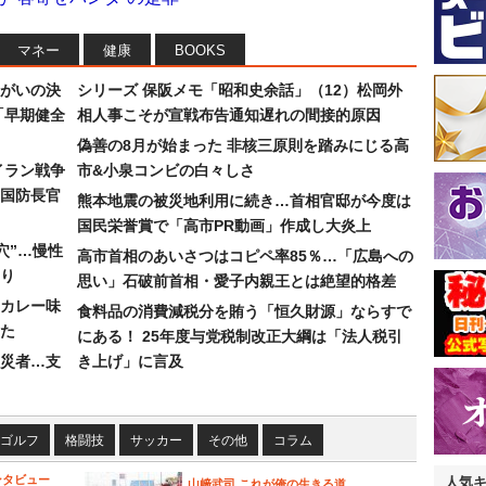
マネー
健康
BOOKS
まがいの決
シリーズ 保阪メモ「昭和史余話」（12）松岡外
「早期健全
相人事こそが宣戦布告通知遅れの間接的原因
偽善の8月が始まった 非核三原則を踏みにじる高
イラン戦争
市&小泉コンビの白々しさ
国防長官
熊本地震の被災地利用に続き…首相官邸が今度は
国民栄誉賞で「高市PR動画」作成し大炎上
穴”…慢性
高市首相のあいさつはコピペ率85％…「広島への
り
思い」石破前首相・愛子内親王とは絶望的格差
カレー味
食料品の消費減税分を賄う「恒久財源」ならすで
た
にある！ 25年度与党税制改正大綱は「法人税引
災者…支
き上げ」に言及
ゴルフ
格闘技
サッカー
その他
コラム
ンタビュー
人気
山﨑武司 これが俺の生きる道