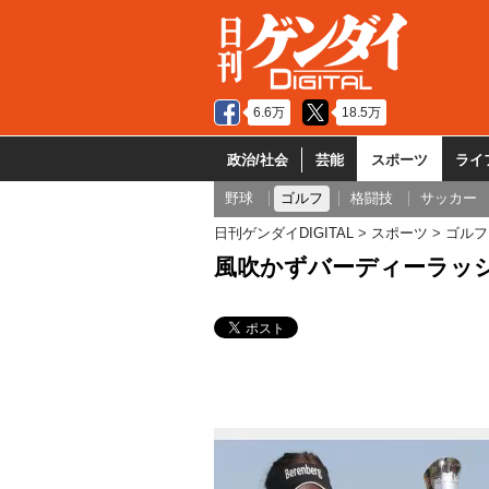
6.6万
18.5万
政治/社会
芸能
スポーツ
ライ
野球
ゴルフ
格闘技
サッカー
日刊ゲンダイDIGITAL
スポーツ
ゴルフ
風吹かずバーディーラッシ