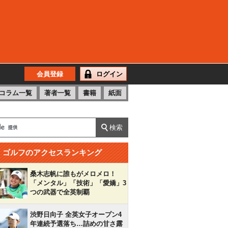
会員登録
ログイン
コラム一覧
著者一覧
書籍
紙面
ゴルフのアクセスランキング
桑木志帆に誰もがメロメロ！
「メンタル」「技術」「愛嬌」3
つの武器で全英制覇
渋野日向子 全英女子オープン4
年連続予選落ち…詰めの甘さ露