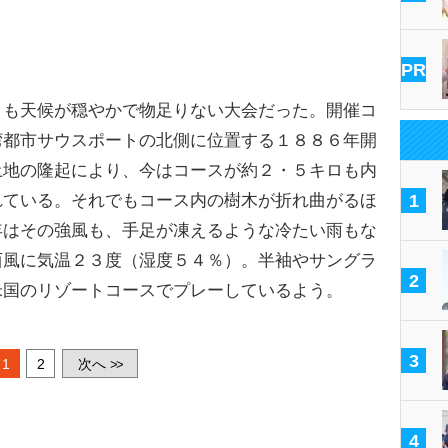
PR
も天候が穏やかで物足りない大会だった。開催コ
湾都市サウスポートの北側に位置する１８８６年開
土地の隆起により、今はコースが約２・５キロも内
れている。それでもコース内の樹木が折れ曲がるほ
1
年はその強風も、手足が凍えるような冷たい雨もな
西風に気温２３度（湿度５４％）。半袖やサングラ
2
米国のリゾートコースでプレーしているよう。
3
1
2
次へ
>>
4