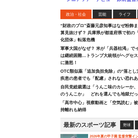
政治・社会
芸能
ライフ
“財政のプロ”斎藤元彦知事はなぜ粉飾
算見抜けず？ 兵庫県が都道府県で初の
化団体」転落危機
軍事大国がなぜ？ 米が「兵器枯渇」で
は継続困難…トランプ大統領がヘグセス
に激怒！
OTC類似薬「追加負担免除」の“落とし
疾患の患者でも「配慮」されない恐れあ
自民党総裁選は「うんこ味のカレーか、
のうんこか」 どれを選んでも地獄だっ
「高市中心」視察動画と「空気読む」被
持離れも納得
最新のスポーツ記事
野球
2026年夏の甲子園 監督突撃イ