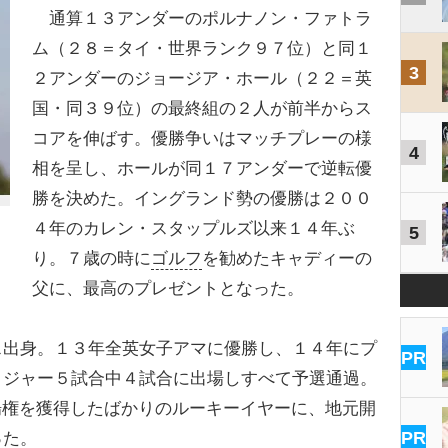
通算１３アンダーのポルナノン・ファトラ
ム（２８＝タイ・世界ランク９７位）と同１
3
２アンダーのジョージア・ホール（２２＝英
国・同３９位）の最終組の２人が前半からス
コアを伸ばす。優勝争いはマッチプレーの様
4
相を呈し、ホールが同１７アンダーで逆転優
勝を決めた。イングランド勢の優勝は２００
４年のカレン・スタップルズ以来１４年ぶ
5
り。７歳の時に
ゴルフ
を勧めたキャディーの
父に、最高のプレゼントとなった。
出身。１３年全英女子アマに優勝し、１４年にプ
PR
メジャー５試合中４試合に出場しすべて予選通過。
場権を獲得したばかりのルーキーイヤーに、地元開
PR
った。