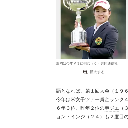
畑岡は今年Ｖ３に挑む（Ｃ）共同通信社
拡大する
覇となれば、第１回大会（１９
今年は米女子ツアー賞金ランク
６年３位、昨年２位の
申ジエ
（
ョン・インジ（２４）も２度目