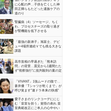
に心配の声…子供を亡くした神
田正輝らもたどった遺族ケアの
道のり
腎臓病（4）ソーセージ、ちく
わ、プロセスチーズの取り過ぎ
が腎機能を低下させる
「最強の新弟子」旭富士、デビ
ュー4場所連続Ｖでも残る大きな
課題
高市首相の早過ぎた「熊本訪
問」の背景…震災から1週間たた
ず“視察強行”に批判殺到の案の定
「VIVANT」1強ムードの陰で…
蒼井優「Tシャツが乾くまで」が
呼び覚ます"連ドラ本来の快感"
愛子さまのリンクコーデににじ
む「皇室を担う」覚悟の表れ 皇
室典範改正にご本人の心中やい