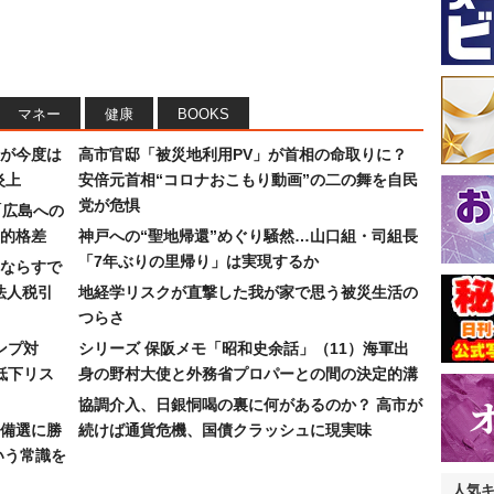
マネー
健康
BOOKS
が今度は
高市官邸「被災地利用PV」が首相の命取りに？
炎上
安倍元首相“コロナおこもり動画”の二の舞を自民
党が危惧
「広島への
的格差
神戸への“聖地帰還”めぐり騒然…山口組・司組長
「7年ぶりの里帰り」は実現するか
ならすで
法人税引
地経学リスクが直撃した我が家で思う被災生活の
つらさ
ンプ対
シリーズ 保阪メモ「昭和史余話」（11）海軍出
低下リス
身の野村大使と外務省プロパーとの間の決定的溝
協調介入、日銀恫喝の裏に何があるのか？ 高市が
備選に勝
続けば通貨危機、国債クラッシュに現実味
いう常識を
人気