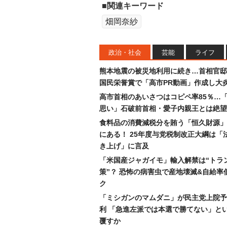
■関連キーワード
畑岡奈紗
政治・社会
芸能
ライフ
熊本地震の被災地利用に続き…首相官邸
国民栄誉賞で「高市PR動画」作成し大
高市首相のあいさつはコピペ率85％…
思い」石破前首相・愛子内親王とは絶望
食料品の消費減税分を賄う「恒久財源」
にある！ 25年度与党税制改正大綱は「
き上げ」に言及
「米国産ジャガイモ」輸入解禁は“トラ
策”？ 恐怖の病害虫で産地壊滅&自給率
ク
「ミシガンのマムダニ」が民主党上院予
利 「急進左派では本選で勝てない」と
覆すか