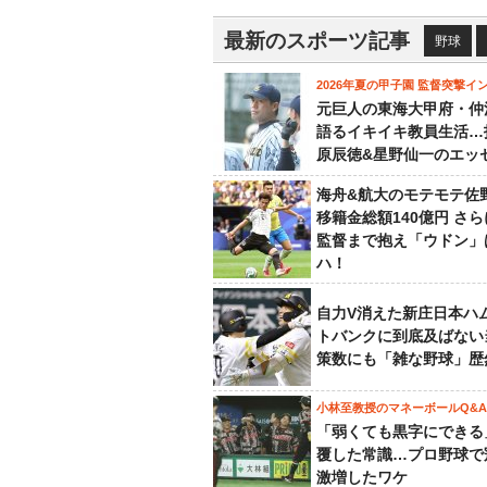
最新のスポーツ記事
野球
2026年夏の甲子園 監督突撃イ
元巨人の東海大甲府・仲
語るイキイキ教員生活…
原辰徳&星野仙一のエッ
海舟&航大のモテモテ佐
移籍金総額140億円 さ
監督まで抱え「ウドン」
ハ！
自力V消えた新庄日本ハ
トバンクに到底及ばない
策数にも「雑な野球」歴
小林至教授のマネーボールQ&A
「弱くても黒字にできる
覆した常識…プロ野球で
激増したワケ