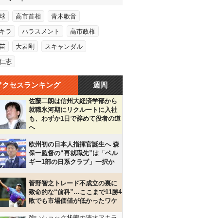
球
高市首相
青木歌音
キラ
ハラスメント
高市政権
苗
大岩剛
スキャンダル
仁志
アクセスランキング
週間
佐藤二朗は信州大経済学部から
就職氷河期にリクルートに入社
も、わずか1日で辞めて役者の道
へ
欧州初の日本人指揮官誕生へ 森
保一監督の“再就職先”は「ベル
ギー1部の日系クラブ」一択か
菅野智之トレード不成立の裏に
致命的な“前科”…ここまで11勝4
敗でも市場価値が低かったワケ
強いショック状態の清水アキラ