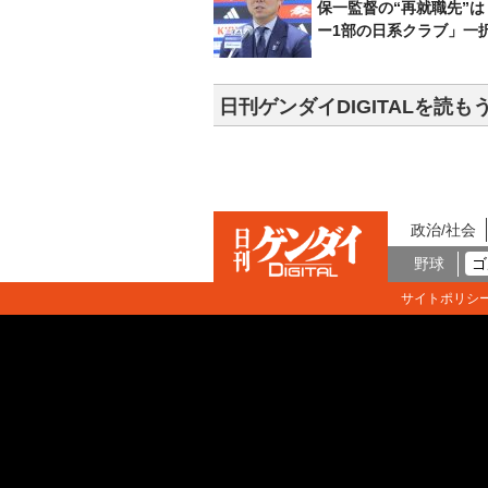
保一監督の“再就職先”
ー1部の日系クラブ」一
日刊ゲンダイDIGITALを読も
政治/社会
野球
ゴ
サイトポリシ