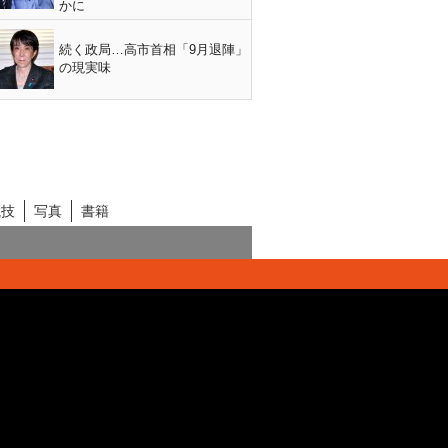
かに
続く政局…高市首相「9月退陣」
の現実味
競技
写真
書籍