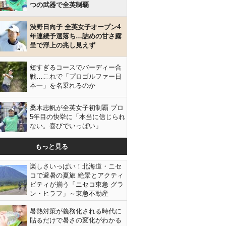
つの武器で全英制覇
渋野日向子 全英女子オープン4
年連続予選落ち…詰めの甘さ露
呈で浮上の兆し見えず
短すぎるコースでバーディー合
戦…これで「プロゴルファー日
本一」を名乗れるのか
桑木志帆が全英女子初制覇 プロ
5年目の快挙に「本当に信じられ
ない。喜びでいっぱい」
もっと見る
楽しさいっぱい！北海道・ニセ
コで避暑の夏旅 絶景とアクティ
ビティが揃う「ニセコ東急 グラ
ン・ヒラフ」～東急不動産
暑熱対策が義務化される時代に
貼るだけで暑さの変化がわかる