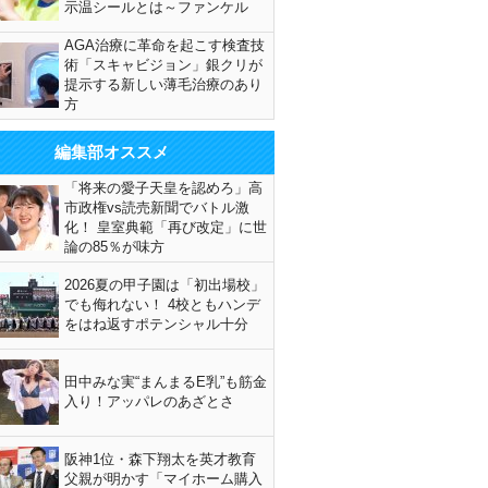
示温シールとは～ファンケル
AGA治療に革命を起こす検査技
術「スキャビジョン」銀クリが
提示する新しい薄毛治療のあり
方
編集部オススメ
「将来の愛子天皇を認めろ」高
市政権vs読売新聞でバトル激
化！ 皇室典範「再び改定」に世
論の85％が味方
2026夏の甲子園は「初出場校」
でも侮れない！ 4校ともハンデ
をはね返すポテンシャル十分
田中みな実“まんまるE乳”も筋金
入り！アッパレのあざとさ
阪神1位・森下翔太を英才教育
父親が明かす「マイホーム購入