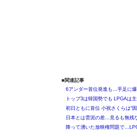
■関連記事
6アンダー首位発進も…手足に爆
トップ3は韓国勢でも LPGA
初日ともに首位 小祝さくらは“
日本とは雲泥の差…見るも無残
降って湧いた放映権問題で…LP