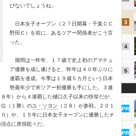
びないでしょうね」
3
日本女子オープン（２７日開幕・千葉ＣＣ
野田Ｃ）を前に、あるツアー関係者がこう言
った。
4
畑岡は一昨年、１７歳で史上初のアマチュ
ア優勝を成し遂げると、昨年は４０年ぶりに
5
連覇を達成。今季は１９歳５カ月という日本
勢最年少で米ツアー初優勝も手にした。３連
６８年）から４連覇した樋口久子以来の快挙だが、
４位（１勝）の
ユ・ソヨン
（２８）が参戦。２０１
PR
３０）や、１５年に日本女子オープンに優勝したチ
の頂点に虎視眈々だ。
PR