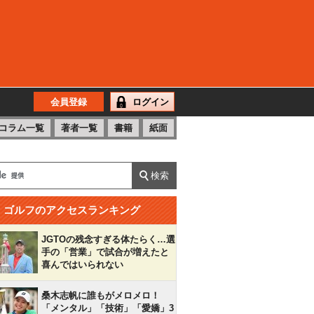
会員登録
ログイン
コラム一覧
著者一覧
書籍
紙面
ゴルフのアクセスランキング
JGTOの残念すぎる体たらく…選
手の「営業」で試合が増えたと
喜んではいられない
桑木志帆に誰もがメロメロ！
「メンタル」「技術」「愛嬌」3