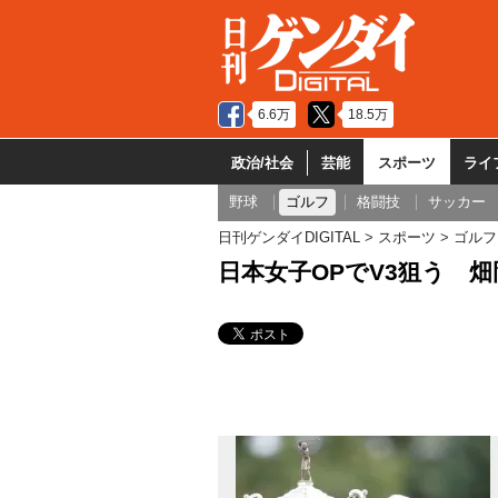
6.6万
18.5万
政治/社会
芸能
スポーツ
ライ
野球
ゴルフ
格闘技
サッカー
日刊ゲンダイDIGITAL
スポーツ
ゴルフ
日本女子OPでV3狙う 