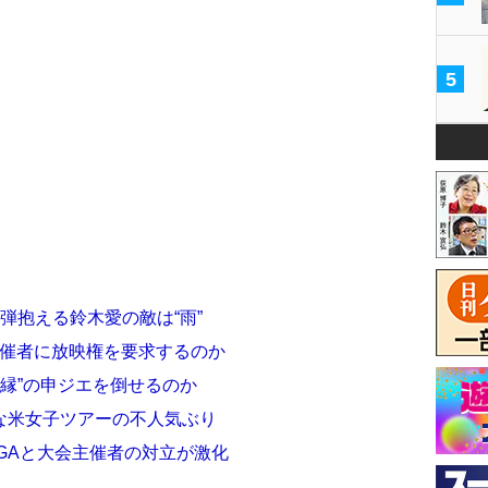
5
弾抱える鈴木愛の敵は“雨”
は主催者に放映権を要求するのか
因縁”の申ジエを倒せるのか
な米女子ツアーの不人気ぶり
GAと大会主催者の対立が激化