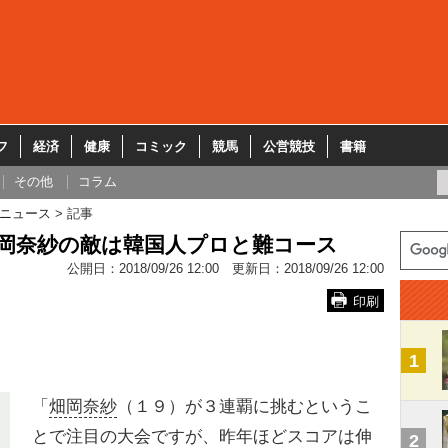
フ
経済
健康
コミック
競馬
公営競技
書籍
その他
コラム
ニュース
記事
畑岡奈紗の敵は韓国人プロと難コース
公開日：
2018/09/26 12:00
更新日：
2018/09/26 12:00
印刷
1
「
畑岡奈紗
（１９）が３連覇に挑むというこ
とで注目の大会ですが、昨年ほどスコアは伸
2