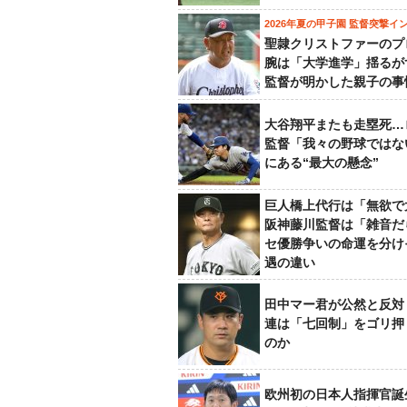
2026年夏の甲子園 監督突撃イ
聖隷クリストファーのプ
腕は「大学進学」揺るが
監督が明かした親子の事
大谷翔平またも走塁死…
監督「我々の野球ではな
にある“最大の懸念”
巨人橋上代行は「無欲で
阪神藤川監督は「雑音だ
セ優勝争いの命運を分け
遇の違い
田中マー君が公然と反対
連は「七回制」をゴリ押
のか
欧州初の日本人指揮官誕