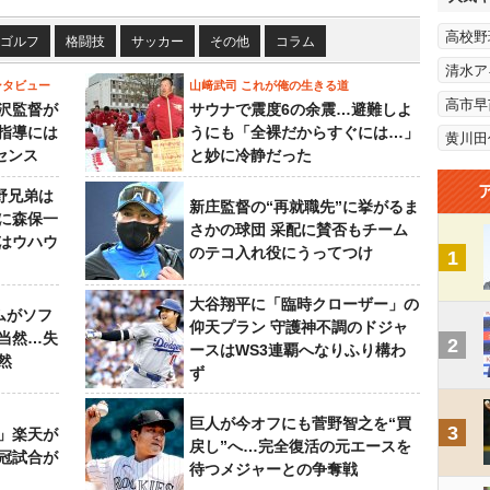
高校野
ゴルフ
格闘技
サッカー
その他
コラム
清水ア
ンタビュー
山﨑武司 これが俺の生きる道
高市早
沢監督が
サウナで震度6の余震…避難しよ
指導には
うにも「全裸だからすぐには…」
黄川田
センス
と妙に冷静だった
野兄弟は
新庄監督の“再就職先”に挙がるま
らに森保一
さかの球団 采配に賛否もチーム
はウハウ
のテコ入れ役にうってつけ
1
大谷翔平に「臨時クローザー」の
ムがソフ
仰天プラン 守護神不調のドジャ
当然…失
2
ースはWS3連覇へなりふり構わ
然
ず
巨人が今オフにも菅野智之を“買
3
」楽天が
戻し”へ…完全復活の元エースを
冠試合が
待つメジャーとの争奪戦