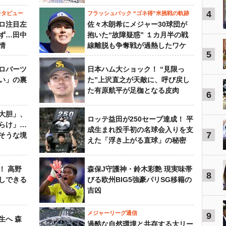
4
ンタビュー
フラッシュバック “ゴネ得”米挑戦の軌跡
ロ注目左
佐々木朗希にメジャー30球団が
ず…田中
抱いた“故障疑惑” １カ月半の戦
情
線離脱も争奪戦が過熱したワケ
5
ロバーツ
日本ハム大ショック！ “見限っ
い」の裏
た”上沢直之が天敵に、呼び戻し
た有原航平が足枷となる皮肉
6
大胆」、
ロッテ益田が250セーブ達成！ 平
らけ」…
成生まれ投手初の名球会入りを支
7
そうな境
えた「浮き上がる直球」の秘密
！ 高野
森保J守護神・鈴木彩艶 現実味帯
8
しできる
びる欧州BIG5強豪パリSG移籍の
吉凶
メジャーリーグ通信
9
生へ 森
過酷な自然環境と共存する大リー