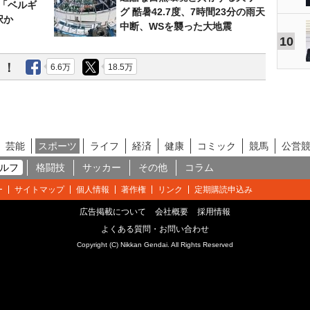
は「ベルギ
グ 酷暑42.7度、7時間23分の雨天
択か
中断、WSを襲った大地震
10
う！
6.6万
18.5万
芸能
スポーツ
ライフ
経済
健康
コミック
競馬
公営
ルフ
格闘技
サッカー
その他
コラム
ー
サイトマップ
個人情報
著作権
リンク
定期購読申込み
広告掲載について
会社概要
採用情報
よくある質問・お問い合わせ
Copyright (C) Nikkan Gendai. All Rights Reserved