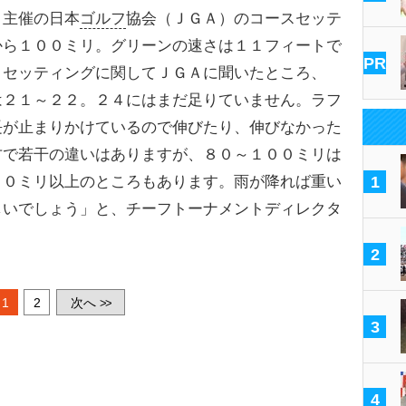
主催の日本
ゴルフ
協会（ＪＧＡ）のコースセッテ
から１００ミリ。グリーンの速さは１１フィートで
PR
。セッティングに関してＪＧＡに聞いたところ、
は２１～２２。２４にはまだ足りていません。ラフ
長が止まりかけているので伸びたり、伸びなかった
方で若干の違いはありますが、８０～１００ミリは
００ミリ以上のところもあります。雨が降れば重い
1
しいでしょう」と、チーフトーナメントディレクタ
2
1
2
次へ
>>
3
4