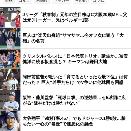
野球
ゴルフ
格闘技
サッカー
その他
コラム
Jリーグ「秋春制」元年の注目株はC大阪20歳MF…父
は元Jリーガー、兄はベルギー1部
巨人は“楽天出身組”サマサマ…今オフ次に狙う「大
砲」の名前
クリスタルパレスに「日本代表トリオ」誕生か…冨安
健洋に続き板倉滉も？ キーマンは鎌田大地
阿部前監督が吐いた「育てるといったら最下位」は何
だった？ 巨人“若手だらけ”でV争いに他球団も困惑
阪神・藤川監督「死球口撃」の逆効果…セ5球団に広
がる“阪神だけは勝たせない”
大谷翔平「9戦打率.457」でもドジャース1勝8敗…勝
ちたい一心の“暴走”で膝悪化の懸念