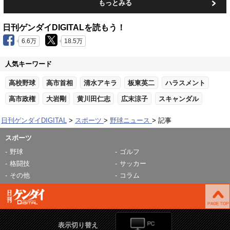
もっとみる
日刊ゲンダイDIGITALを読もう！
6.6万
18.5万
人気キーワード
高校野球
高市首相
清水アキラ
板東英二
ハラスメント
高市政権
大岩剛
黄川田仁志
広末涼子
スキャンダル
日刊ゲンダイDIGITAL
スポーツ
野球ニュース
記事
スポーツ
野球
ゴルフ
格闘技
サッカー
その他
コラム
表示切り替え