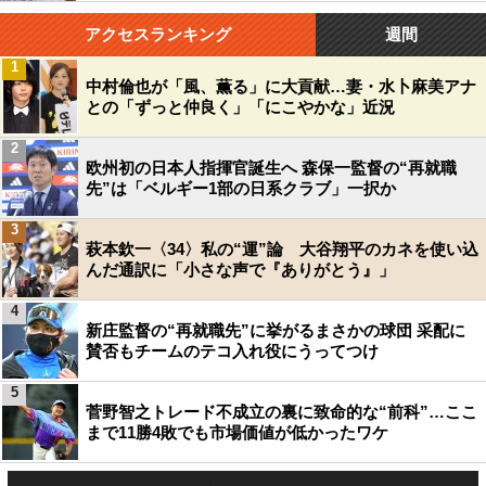
アクセスランキング
週間
1
中村倫也が「風、薫る」に大貢献…妻・水卜麻美アナ
との「ずっと仲良く」「にこやかな」近況
2
欧州初の日本人指揮官誕生へ 森保一監督の“再就職
先”は「ベルギー1部の日系クラブ」一択か
3
萩本欽一〈34〉私の“運”論 大谷翔平のカネを使い込
んだ通訳に「小さな声で『ありがとう』」
4
新庄監督の“再就職先”に挙がるまさかの球団 采配に
賛否もチームのテコ入れ役にうってつけ
5
菅野智之トレード不成立の裏に致命的な“前科”…ここ
まで11勝4敗でも市場価値が低かったワケ