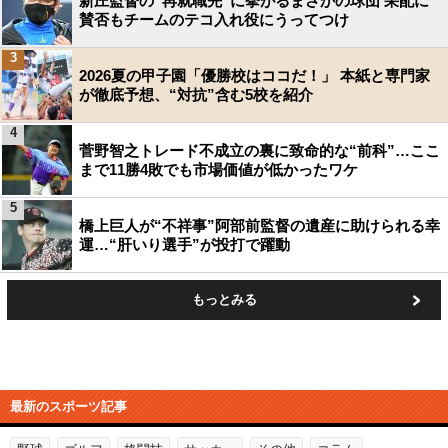
新庄監督の“再就職先”に挙がるまさかの球団 采配に
賛否もチームのテコ入れ役にうってつけ
3
2026夏の甲子園「優勝校はココだ！」 本紙と専門家
が徹底予想、“対抗”含む5校を紹介
4
菅野智之トレード不成立の裏に致命的な“前科”…ここ
まで11勝4敗でも市場価値が低かったワケ
5
橋上巨人が“不祥事”阿部前監督の遺産に助けられる幸
運…“肝いり選手”が投打で躍動
もっとみる
最新のスポーツ記事