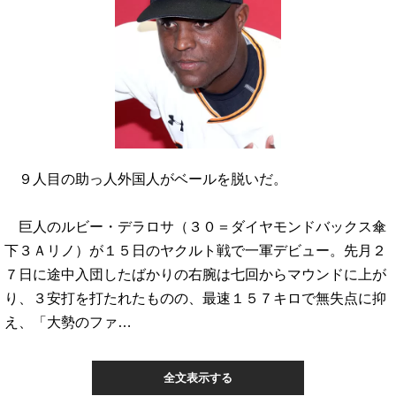
９人目の助っ人外国人がベールを脱いだ。
巨人のルビー・デラロサ（３０＝ダイヤモンドバックス傘
下３Ａリノ）が１５日のヤクルト戦で一軍デビュー。先月２
７日に途中入団したばかりの右腕は七回からマウンドに上が
り、３安打を打たれたものの、最速１５７キロで無失点に抑
え、「大勢のファ…
全文表示する