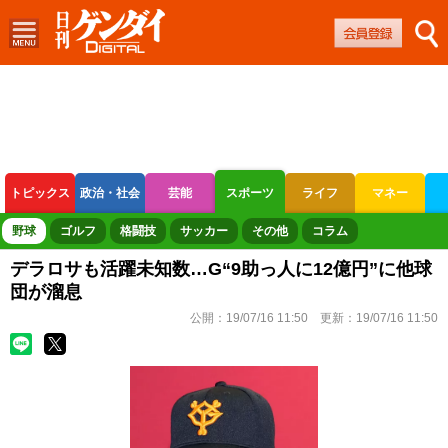
トピックス
政治・社会
芸能
スポーツ
ライフ
マネー
ボートレース
競輪
オートレース
野球
ゴルフ
格闘技
サッカー
その他
コラム
デラロサも活躍未知数…G“9助っ人に12億円”に他球
団が溜息
公開：
19/07/16 11:50
更新：
19/07/16 11:50