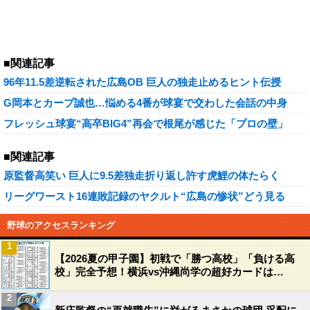
■関連記事
96年11.5差逆転された広島OB 巨人の独走止めるヒント伝授
G岡本とカープ誠也…悩める4番が球宴で交わした会話の中身
フレッシュ球宴“高卒BIG4”再会で根尾が感じた「プロの壁」
■関連記事
原監督高笑い 巨人に9.5差独走折り返し許す虎鯉の体たらく
リーグワースト16連敗記録のヤクルト“広島の惨状”どう見る
野球のアクセスランキング
1
【2026夏の甲子園】初戦で「勝つ高校」「負ける高
校」完全予想！横浜vs沖縄尚学の超好カードは…
2