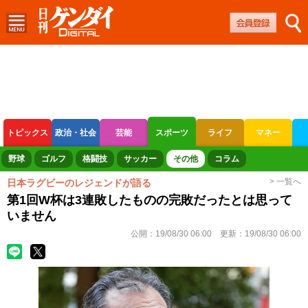
トピックス
政治・社会
芸能
スポーツ
ライフ
マネー
ボートレース
競輪
オートレース
野球
ゴルフ
格闘技
サッカー
その他
コラム
> 一覧へ
日本ラグビーのレジェンドが語る
第1回W杯は3連敗したものの完敗だったとは思って
いません
公開：
19/08/30 06:00
更新：
19/08/30 06:00