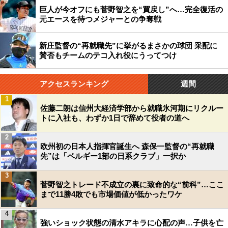
巨人が今オフにも菅野智之を“買戻し”へ…完全復活の
元エースを待つメジャーとの争奪戦
新庄監督の“再就職先”に挙がるまさかの球団 采配に
賛否もチームのテコ入れ役にうってつけ
アクセスランキング
週間
1
佐藤二朗は信州大経済学部から就職氷河期にリクルー
トに入社も、わずか1日で辞めて役者の道へ
2
欧州初の日本人指揮官誕生へ 森保一監督の“再就職
先”は「ベルギー1部の日系クラブ」一択か
3
菅野智之トレード不成立の裏に致命的な“前科”…ここ
まで11勝4敗でも市場価値が低かったワケ
4
強いショック状態の清水アキラに心配の声…子供を亡