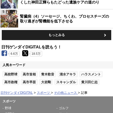
くした神田正輝らもたどった遺族ケアの道のり
5
腎臓病（4）ソーセージ、ちくわ、プロセスチーズの
取り過ぎが腎機能を低下させる
もっとみる
日刊ゲンダイDIGITALを読もう！
6.6万
18.5万
人気キーワード
高校野球
高市首相
青木歌音
清水アキラ
ハラスメント
高市政権
高市早苗
大岩剛
スキャンダル
黄川田仁志
日刊ゲンダイDIGITAL
スポーツ
その他ニュース
記事
スポーツ
野球
ゴルフ