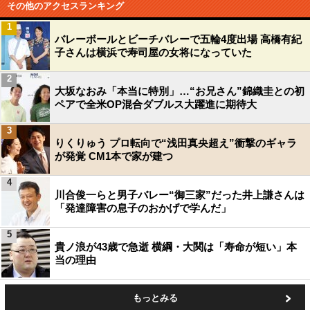
その他のアクセスランキング
1
バレーボールとビーチバレーで五輪4度出場 高橋有紀
子さんは横浜で寿司屋の女将になっていた
2
大坂なおみ「本当に特別」…“お兄さん”錦織圭との初
ペアで全米OP混合ダブルス大躍進に期待大
3
りくりゅう プロ転向で“浅田真央超え”衝撃のギャラ
が発覚 CM1本で家が建つ
4
川合俊一らと男子バレー“御三家”だった井上謙さんは
「発達障害の息子のおかげで学んだ」
5
貴ノ浪が43歳で急逝 横綱・大関は「寿命が短い」本
当の理由
もっとみる