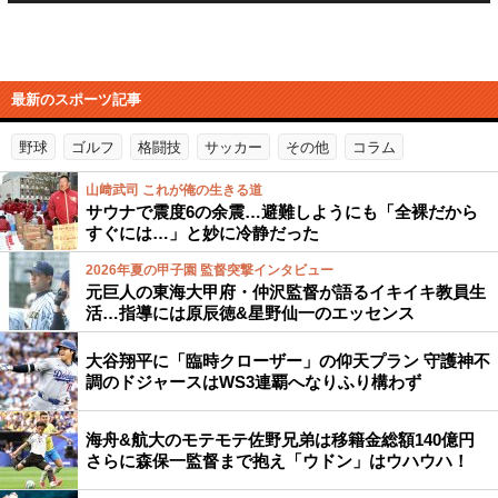
最新のスポーツ記事
野球
ゴルフ
格闘技
サッカー
その他
コラム
山﨑武司 これが俺の生きる道
サウナで震度6の余震…避難しようにも「全裸だから
すぐには…」と妙に冷静だった
2026年夏の甲子園 監督突撃インタビュー
元巨人の東海大甲府・仲沢監督が語るイキイキ教員生
活…指導には原辰徳&星野仙一のエッセンス
大谷翔平に「臨時クローザー」の仰天プラン 守護神不
調のドジャースはWS3連覇へなりふり構わず
海舟&航大のモテモテ佐野兄弟は移籍金総額140億円
さらに森保一監督まで抱え「ウドン」はウハウハ！